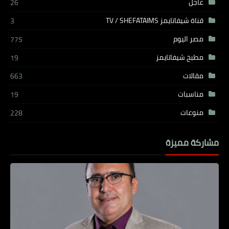
عاجل
26
قناة شيفاتايمز TV / SHEFATAIMS
3
مصر اليوم
775
مطبخ شيفاتايمز
19
مقالات
663
مناسبات
19
منوعات
228
مشاركة مميزة