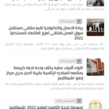
بقلم :سحر عبدالسيد أبوبكر إن الله سبحانه جعل في كل زمان فترة
من الرسل، بقايا من أهل العلم، يدعون من ضل إلى …
02 يونيو 2022
ريادة الاعمال والتكنولجيا تقيم ملتقى مستقبل
سوق العمل (ملتقى تعزيز الاقتصاد المستدام)
2022
✍️ سهيلة محي على نهج رؤية مصر ٢٠٣٠ أقامت مؤسسة ريادة الأعمال
والتكنولوجيا (LBT) ملتقى مستقبل سوق العمل (ملت…
05 يوليو 2022
اللواء أشرف عطيه يكلف وحده (حياه كريمه)
بمتابعه المبادره الرئاسية بقرية الحجز بحرى مركز
إدفو /شيفاتايمز
متابعه /بسمه عبد الرحمن كلف السيد اللواء أشرف عطيه محافظ أسوان وحده حياه
كريمه بمواصلة المرور والمتابعة الميدانية لم…
06 أغسطس 2022
لمعرفة نتيجة الثانويه العامه 2022 /شيفاتايمز