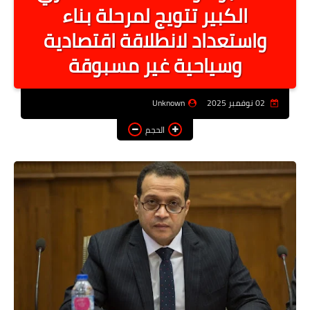
الكبير تتويج لمرحلة بناء
أخبار الرياصة
واستعداد لانطلاقة اقتصادية
الطب البديل
وسياحية غير مسبوقة
منوعات
خدمات
02 نوفمبر 2025
Unknown
عاجل
الحجم
اخبار فنيه
التعليم
الصحه
الطقس
معلومه قانونيه
تكنولوجيا المعلومات