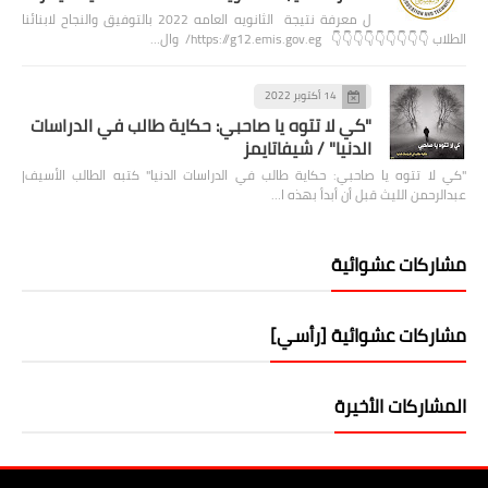
ل معرفة نتيجة الثانويه العامه 2022 بالتوفيق والنجاح لابنائنا
الطلاب 👇👇👇👇👇👇👇👇👇 https://g12.emis.gov.eg/ وال…
14 أكتوبر 2022
"كي لا تتوه يا صاحبي: حكاية طالب في الدراسات
الدنيا" / شيفاتايمز
"كي لا تتوه يا صاحبي: حكاية طالب في الدراسات الدنيا" كتبه الطالب الأسيف|
عبدالرحمن الليث قبل أن أبدأ بهذه ا…
مشاركات عشوائية
مشاركات عشوائية [رأسي]
المشاركات الأخيرة