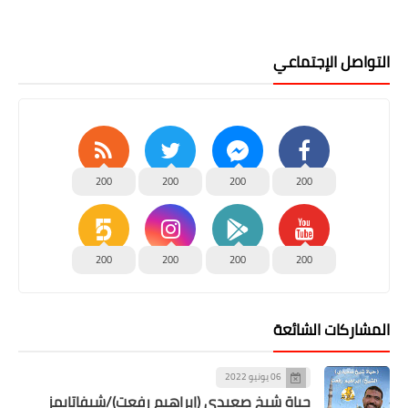
التواصل الإجتماعي
200
200
200
200
200
200
200
200
المشاركات الشائعة
06 يونيو 2022
حياة شيخ صعيدى (إبراهيم رفعت)/شيفاتايمز