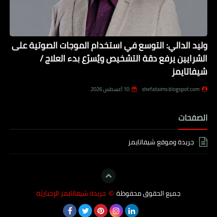
وليد الدالي: التوسع في استخدام الموجات الصوتية على
الشرايين يرفع دقة التشخيص ويُسرّع بدء العلاج /
شيفاتايمز
shefataims.blogspot.com
10 أغسطس 2026
الصفحات
جريدة وموقع شيفاتايمز
جميع الحقوق محفوظة
جريدة شيفاتايمز الإخباريّة
©