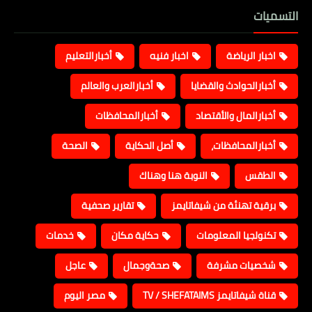
التسميات
اخبار الرياضة
اخبار فنيه
أخبارالتعليم
أخبارالحوادث والقضايا
أخبارالعرب والعالم
أخبارالمال والأقتصاد
أخبارالمحافظات
أخبارالمحافظات،
أصل الحكاية
الصحة
الطقس
النوبة هنا وهناك
برقية تهنئة من شيفاتايمز
تقارير صحفية
تكنولجيا المعلومات
حكاية مكان
خدمات
شخصيات مشرفة
صحةوجمال
عاجل
قناة شيفاتايمز TV / SHEFATAIMS
مصر اليوم