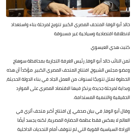
حوادث وقضايا
خدمات
خالد أبو الوفا: المتحف المصري الكبير تتويج لمرحلة بناء واستعداد
لانطلاقة اقتصادية وسياحية غير مسبوقة
الصحه والجمال
كتبت هدي العيسوي
فن المطبخ
مقالات
ثمن النائب خالد أبو الوفا، رئيس الغرفة التجارية بمحافظة سوهاج
وعضو مجلس الشيوخ، افتتاح المتحف المصري الكبير، مؤكداً أن هذه
الخطوة تمثل تتويجًا لسنوات من العمل الجاد في بناء الدولة الحديثة،
وبداية لمرحلة جديدة يرتكز فيها الاقتصاد المصري على الموارد
الحقيقية والتنمية المستدامة.
وقال أبو الوفا، في بيان صحفي، إن افتتاح أكبر متحف أثري في
العالم لا يعكس فقط عظمة الحضارة المصرية، لكنه يجسد أيضًا
الإرادة السياسية القوية التي لم تتوقف أمام التحديات الداخلية