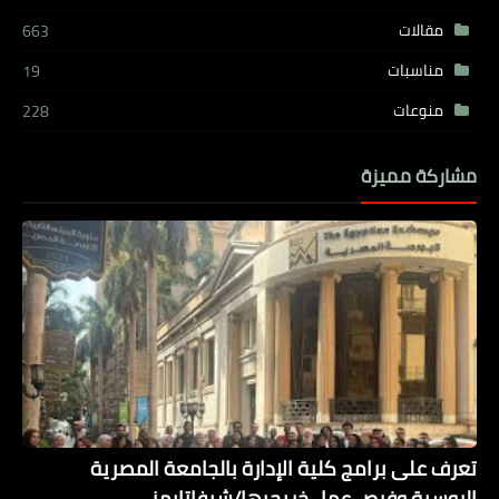
مقالات
663
مناسبات
19
منوعات
228
مشاركة مميزة
تعرف على برامج كلية الإدارة بالجامعة المصرية
الروسية وفرص عمل خريجيها/شيفاتايمز