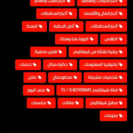
أخبارالحوادث والقضايا
أخبارالعرب والعالم
أخبارالمال والأقتصاد
أخبارالمحافظات
أخبارالمحافظات،
أصل الحكاية
الصحة
الطقس
النوبة هنا وهناك
برقية تهنئة من شيفاتايمز
تقارير صحفية
تكنولجيا المعلومات
حكاية مكان
خدمات
شخصيات مشرفة
صحةوجمال
عاجل
قناة شيفاتايمز TV / SHEFATAIMS
مصر اليوم
مطبخ شيفاتايمز
مقالات
مناسبات
منوعات