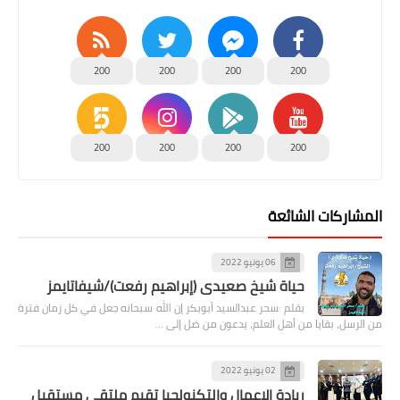
200
200
200
200
200
200
200
200
المشاركات الشائعة
06 يونيو 2022
حياة شيخ صعيدى (إبراهيم رفعت)/شيفاتايمز
بقلم :سحر عبدالسيد أبوبكر إن الله سبحانه جعل في كل زمان فترة
من الرسل، بقايا من أهل العلم، يدعون من ضل إلى …
02 يونيو 2022
ريادة الاعمال والتكنولجيا تقيم ملتقى مستقبل