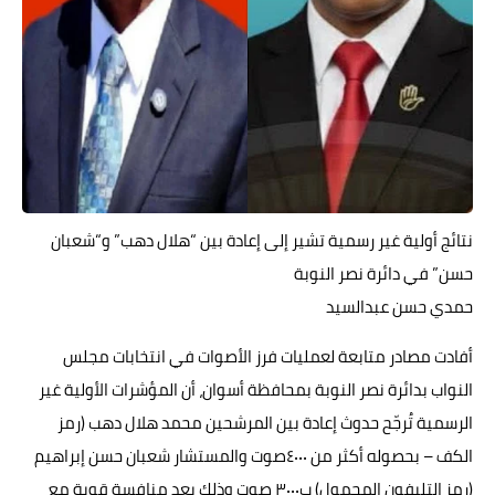
حوادث وقضايا
خدمات
الصحه والجمال
فن المطبخ
مقالات
نتائج أولية غير رسمية تشير إلى إعادة بين “هلال دهب” و“شعبان
حسن” في دائرة نصر النوبة
حمدي حسن عبدالسيد
أفادت مصادر متابعة لعمليات فرز الأصوات في انتخابات مجلس
النواب بدائرة نصر النوبة بمحافظة أسوان، أن المؤشرات الأولية غير
الرسمية تُرجّح حدوث إعادة بين المرشحين محمد هلال دهب (رمز
الكف – بحصوله أكثر من ٤٠٠٠صوت والمستشار شعبان حسن إبراهيم
(رمز التليفون المحمول) ب٣٠٠٠ صوت وذلك بعد منافسة قوية مع