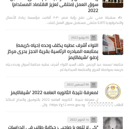
سوق العمل (ملتقى تعزيز الاقتصاد المستدام)
2022
✍️ سهيلة محي على نهج رؤية مصر ٢٠٣٠ أقامت مؤسسة ريادة الأعمال
والتكنولوجيا (LBT) ملتقى مستقبل سوق العمل (ملت…
05 يوليو 2022
اللواء أشرف عطيه يكلف وحده (حياه كريمه)
بمتابعه المبادره الرئاسية بقرية الحجز بحرى مركز
إدفو /شيفاتايمز
متابعه /بسمه عبد الرحمن كلف السيد اللواء أشرف عطيه محافظ أسوان وحده حياه
كريمه بمواصلة المرور والمتابعة الميدانية لم…
06 أغسطس 2022
لمعرفة نتيجة الثانويه العامه 2022 /شيفاتايمز
ل معرفة نتيجة الثانويه العامه 2022 بالتوفيق والنجاح لابنائنا
الطلاب 👇👇👇👇👇👇👇👇👇 https://g12.emis.gov.eg/ وال…
14 أكتوبر 2022
"كي لا تتوه يا صاحبي: حكاية طالب في الدراسات