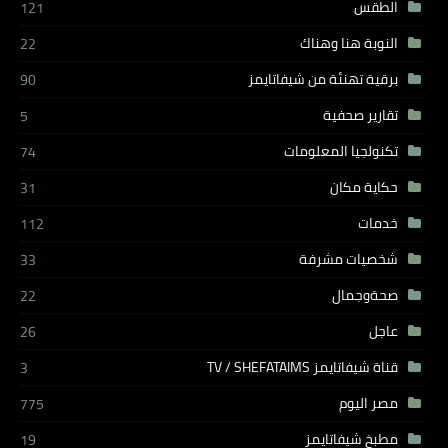
الطقس
121
النوبة هنا وهناك
22
برقية تهنئة من شيفاتايمز
90
تقارير صحفية
5
تكنولجيا المعلومات
74
حكاية مكان
31
خدمات
112
شخصيات مشرفة
33
صحةوجمال
22
عاجل
26
قناة شيفاتايمز TV / SHEFATAIMS
3
مصر اليوم
775
مطبخ شيفاتايمز
19