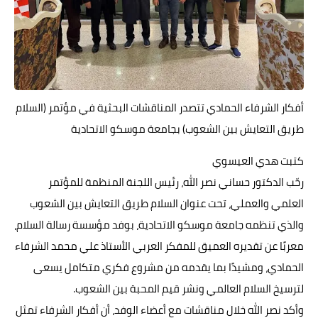
حوادث وقضايا
خدمات
الصحه والجمال
أفكار الشرفاء الحمادي تتصدر المناقشات البحثية في مؤتمر (السلام
فن المطبخ
طريق التعايش بين الشعوب) بجامعة موسكو الاتحادية
مقالات
كتبت هدي العيسوي
رحّب الدكتور حساني نصر الله، رئيس اللجنة المنظمة للمؤتمر
العلمي والعملي، تحت عنوان السلام طريق التعايش بين الشعوب
والذي تنظمه جامعة موسكو الاتحادية، بوفد مؤسسة رسالة السلام،
معربًا عن تقديره العميق للمفكر العربي الأستاذ علي محمد الشرفاء
الحمادي، ومشيدًا بما يقدمه من مشروع فكري متكامل يسعى
لترسيخ السلام العالمي ونشر قيم المحبة بين الشعوب.
وأكد نصر الله خلال مناقشات مع أعضاء الوفد، أن أفكار الشرفاء تمثل