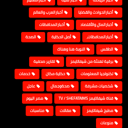
اخبار الرياضة
اخبار فنيه
أخبارالتعليم
أخبارالحوادث والقضايا
أخبارالعرب والعالم
أخبارالمال والأقتصاد
أخبارالمحافظات
أخبارالمحافظات،
أصل الحكاية
الصحة
الطقس
النوبة هنا وهناك
برقية تهنئة من شيفاتايمز
تقارير صحفية
تكنولجيا المعلومات
حكاية مكان
خدمات
شخصيات مشرفة
صحةوجمال
عاجل
قناة شيفاتايمز TV / SHEFATAIMS
مصر اليوم
مطبخ شيفاتايمز
مقالات
مناسبات
منوعات