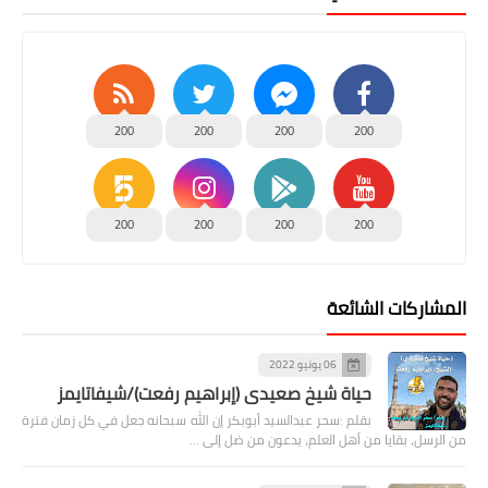
200
200
200
200
200
200
200
200
المشاركات الشائعة
06 يونيو 2022
حياة شيخ صعيدى (إبراهيم رفعت)/شيفاتايمز
بقلم :سحر عبدالسيد أبوبكر إن الله سبحانه جعل في كل زمان فترة
من الرسل، بقايا من أهل العلم، يدعون من ضل إلى …