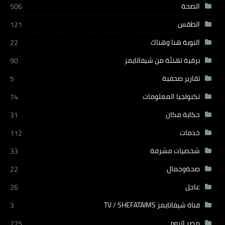
الصحة
506
الطقس
121
النوبة هنا وهناك
22
برقية تهنئة من شيفاتايمز
90
تقارير صحفية
5
تكنولجيا المعلومات
74
حكاية مكان
31
خدمات
112
شخصيات مشرفة
33
صحةوجمال
22
عاجل
26
قناة شيفاتايمز TV / SHEFATAIMS
3
مصر اليوم
775