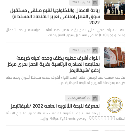
02 يونيو 2022
ريادة الاعمال والتكنولجيا تقيم ملتقى مستقبل
سوق العمل (ملتقى تعزيز الاقتصاد المستدام)
2022
✍️ سهيلة محي على نهج رؤية مصر ٢٠٣٠ أقامت مؤسسة ريادة الأعمال
والتكنولوجيا (LBT) ملتقى مستقبل سوق العمل (ملت…
05 يوليو 2022
اللواء أشرف عطيه يكلف وحده (حياه كريمه)
بمتابعه المبادره الرئاسية بقرية الحجز بحرى مركز
إدفو /شيفاتايمز
متابعه /بسمه عبد الرحمن كلف السيد اللواء أشرف عطيه محافظ أسوان وحده حياه
كريمه بمواصلة المرور والمتابعة الميدانية لم…
06 أغسطس 2022
لمعرفة نتيجة الثانويه العامه 2022 /شيفاتايمز
ل معرفة نتيجة الثانويه العامه 2022 بالتوفيق والنجاح لابنائنا
الطلاب 👇👇👇👇👇👇👇👇👇 https://g12.emis.gov.eg/ وال…