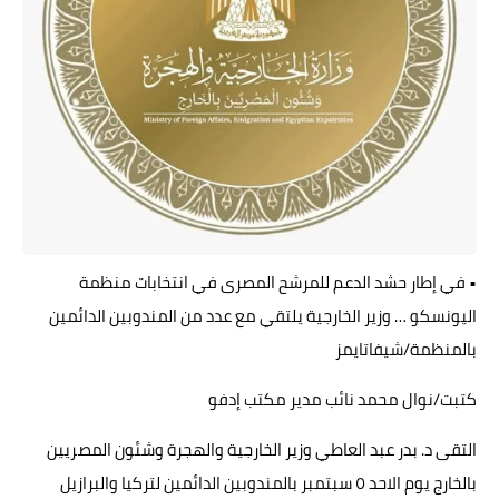
حوادث وقضايا
خدمات
الصحه والجمال
فن المطبخ
مقالات
• في إطار حشد الدعم للمرشح المصرى في انتخابات منظمة
اليونسكو … وزير الخارجية يلتقي مع عدد من المندوبين الدائمين
بالمنظمة/شيفاتايمز
كتبت/نوال محمد نائب مدير مكتب إدفو
التقى د. بدر عبد العاطي وزير الخارجية والهجرة وشئون المصريين
بالخارج يوم الاحد ٥ سبتمبر بالمندوبين الدائمين لتركيا والبرازيل