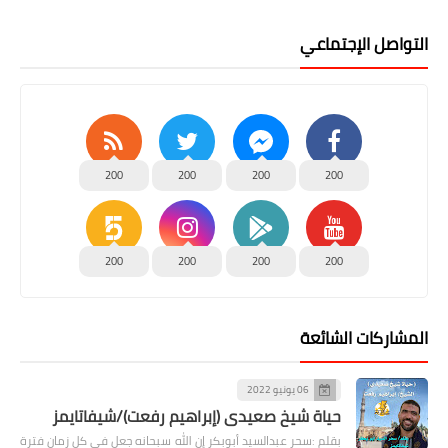
التواصل الإجتماعي
200
200
200
200
200
200
200
200
المشاركات الشائعة
06 يونيو 2022
حياة شيخ صعيدى (إبراهيم رفعت)/شيفاتايمز
بقلم :سحر عبدالسيد أبوبكر إن الله سبحانه جعل في كل زمان فترة