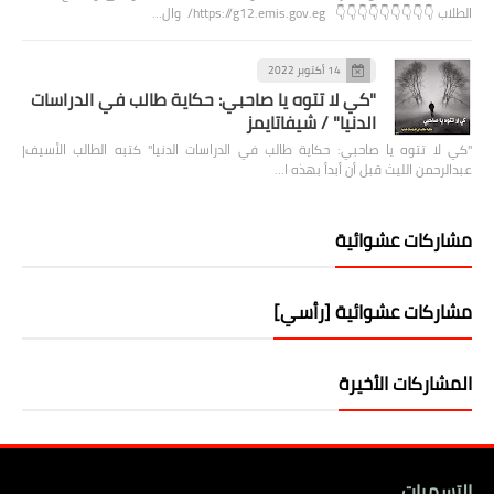
الطلاب 👇👇👇👇👇👇👇👇👇 https://g12.emis.gov.eg/ وال…
14 أكتوبر 2022
"كي لا تتوه يا صاحبي: حكاية طالب في الدراسات
الدنيا" / شيفاتايمز
"كي لا تتوه يا صاحبي: حكاية طالب في الدراسات الدنيا" كتبه الطالب الأسيف|
عبدالرحمن الليث قبل أن أبدأ بهذه ا…
مشاركات عشوائية
مشاركات عشوائية [رأسي]
المشاركات الأخيرة
التسميات