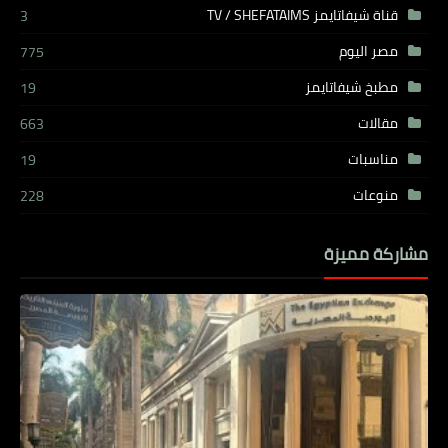
قناة شيفاتايمز TV / SHEFATAIMS
3
مصر اليوم
775
مطبخ شيفاتايمز
19
مقالات
663
مناسبات
19
منوعات
228
مشاركة مميزة