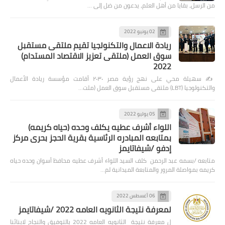
من الرسل، بقايا من أهل العلم، يدعون من ضل إلى …
02 يونيو 2022
ريادة الاعمال والتكنولجيا تقيم ملتقى مستقبل
سوق العمل (ملتقى تعزيز الاقتصاد المستدام)
2022
✍️ سهيلة محي على نهج رؤية مصر ٢٠٣٠ أقامت مؤسسة ريادة الأعمال
والتكنولوجيا (LBT) ملتقى مستقبل سوق العمل (ملت…
05 يوليو 2022
اللواء أشرف عطيه يكلف وحده (حياه كريمه)
بمتابعه المبادره الرئاسية بقرية الحجز بحرى مركز
إدفو /شيفاتايمز
متابعه /بسمه عبد الرحمن كلف السيد اللواء أشرف عطيه محافظ أسوان وحده حياه
كريمه بمواصلة المرور والمتابعة الميدانية لم…
06 أغسطس 2022
لمعرفة نتيجة الثانويه العامه 2022 /شيفاتايمز
ل معرفة نتيجة الثانويه العامه 2022 بالتوفيق والنجاح لابنائنا