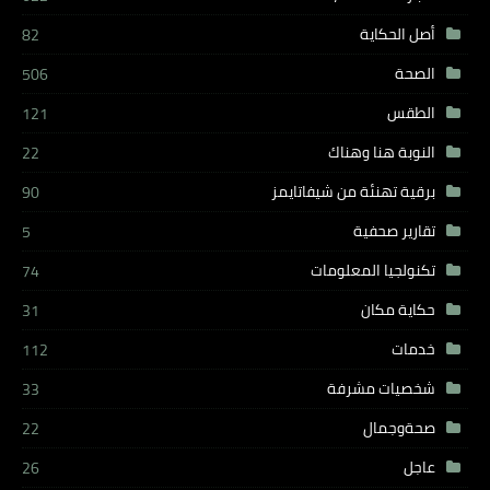
أصل الحكاية
82
الصحة
506
الطقس
121
النوبة هنا وهناك
22
برقية تهنئة من شيفاتايمز
90
تقارير صحفية
5
تكنولجيا المعلومات
74
حكاية مكان
31
خدمات
112
شخصيات مشرفة
33
صحةوجمال
22
عاجل
26