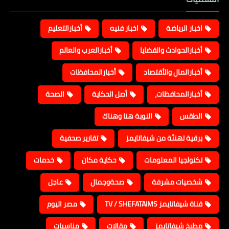
اخبار الرياضة
اخبار فنيه
أخبارالتعليم
أخبارالحوادث والقضايا
أخبارالعرب والعالم
أخبارالمال والأقتصاد
أخبارالمحافظات
أخبارالمحافظات،
أصل الحكاية
الصحة
الطقس
النوبة هنا وهناك
برقية تهنئة من شيفاتايمز
تقارير صحفية
تكنولجيا المعلومات
حكاية مكان
خدمات
شخصيات مشرفة
صحةوجمال
عاجل
قناة شيفاتايمز TV / SHEFATAIMS
مصر اليوم
مطبخ شيفاتايمز
مقالات
مناسبات