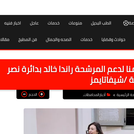
اصة
الطب البديل
منوعات
خدمات
عاجل
اخبار فنيه
حوادث وقضايا
خدمات
الصحه والجمال
فن المطبخ
مقالا
 لدعم المرشحة راندا خالد بدائرة نصر
ة /شيفاتايمز
الحجم
ة الرئيسية
أخبارالمحافظات،