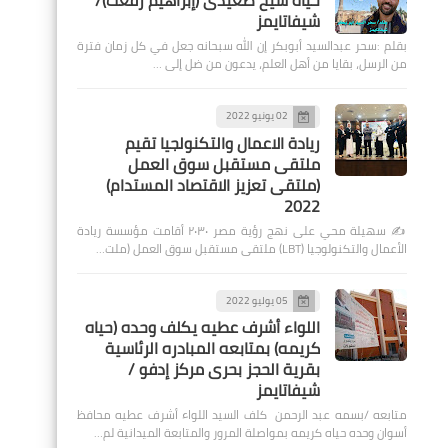
حياة شيخ صعيدى (إبراهيم رفعت)/
شيفاتايمز
بقلم :سحر عبدالسيد أبوبكر إن الله سبحانه جعل في كل زمان فترة
من الرسل، بقايا من أهل العلم، يدعون من ضل إلى …
02 يونيو 2022
ريادة الاعمال والتكنولجيا تقيم
ملتقى مستقبل سوق العمل
(ملتقى تعزيز الاقتصاد المستدام)
2022
✍️ سهيلة محي على نهج رؤية مصر ٢٠٣٠ أقامت مؤسسة ريادة
الأعمال والتكنولوجيا (LBT) ملتقى مستقبل سوق العمل (ملت…
05 يوليو 2022
اللواء أشرف عطيه يكلف وحده (حياه
كريمه) بمتابعه المبادره الرئاسية
بقرية الحجز بحرى مركز إدفو /
شيفاتايمز
متابعه /بسمه عبد الرحمن كلف السيد اللواء أشرف عطيه محافظ
أسوان وحده حياه كريمه بمواصلة المرور والمتابعة الميدانية لم…