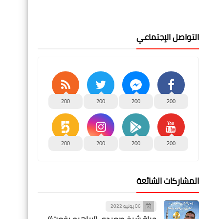
التواصل الإجتماعي
200
200
200
200
200
200
200
200
المشاركات الشائعة
06 يونيو 2022