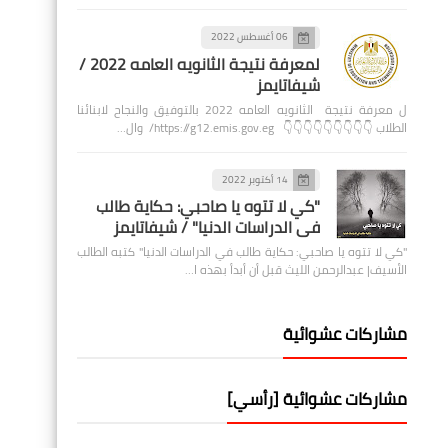
06 أغسطس 2022
لمعرفة نتيجة الثانويه العامه 2022 /
شيفاتايمز
ل معرفة نتيجة الثانويه العامه 2022 بالتوفيق والنجاح لابنائنا
الطلاب 👇👇👇👇👇👇👇👇👇 https://g12.emis.gov.eg/ وال…
14 أكتوبر 2022
"كي لا تتوه يا صاحبي: حكاية طالب
في الدراسات الدنيا" / شيفاتايمز
"كي لا تتوه يا صاحبي: حكاية طالب في الدراسات الدنيا" كتبه الطالب
الأسيف| عبدالرحمن الليث قبل أن أبدأ بهذه ا…
مشاركات عشوائية
مشاركات عشوائية [رأسي]