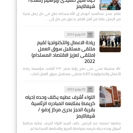
حياة شيخ صعيدى (إبراهيم رفعت)/
شيفاتايمز
بقلم :سحر عبدالسيد أبوبكر إن الله سبحانه جعل في كل زمان فترة
من الرسل، بقايا من أهل العلم، يدعون من ضل إلى …
02 يونيو 2022
ريادة الاعمال والتكنولجيا تقيم
ملتقى مستقبل سوق العمل
(ملتقى تعزيز الاقتصاد المستدام)
2022
✍️ سهيلة محي على نهج رؤية مصر ٢٠٣٠ أقامت مؤسسة ريادة
الأعمال والتكنولوجيا (LBT) ملتقى مستقبل سوق العمل (ملت…
05 يوليو 2022
اللواء أشرف عطيه يكلف وحده (حياه
كريمه) بمتابعه المبادره الرئاسية
بقرية الحجز بحرى مركز إدفو /
شيفاتايمز
متابعه /بسمه عبد الرحمن كلف السيد اللواء أشرف عطيه محافظ
أسوان وحده حياه كريمه بمواصلة المرور والمتابعة الميدانية لم…