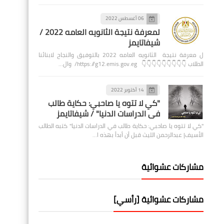
06 أغسطس 2022
لمعرفة نتيجة الثانويه العامه 2022 /
شيفاتايمز
ل معرفة نتيجة الثانويه العامه 2022 بالتوفيق والنجاح لابنائنا
الطلاب 👇👇👇👇👇👇👇👇👇 https://g12.emis.gov.eg/ وال…
14 أكتوبر 2022
"كي لا تتوه يا صاحبي: حكاية طالب
في الدراسات الدنيا" / شيفاتايمز
"كي لا تتوه يا صاحبي: حكاية طالب في الدراسات الدنيا" كتبه الطالب
الأسيف| عبدالرحمن الليث قبل أن أبدأ بهذه ا…
مشاركات عشوائية
مشاركات عشوائية [رأسي]