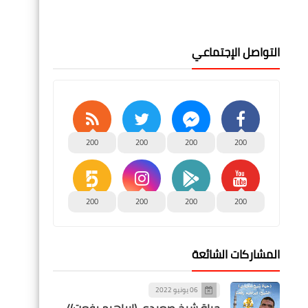
التواصل الإجتماعي
200
200
200
200
200
200
200
200
المشاركات الشائعة
06 يونيو 2022