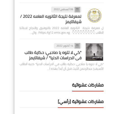
06 أغسطس 2022
لمعرفة نتيجة الثانويه العامه 2022 /
شيفاتايمز
ل معرفة نتيجة الثانويه العامه 2022 بالتوفيق والنجاح لابنائنا
الطلاب 👇👇👇👇👇👇👇👇👇 https://g12.emis.gov.eg/ وال…
14 أكتوبر 2022
"كي لا تتوه يا صاحبي: حكاية طالب
في الدراسات الدنيا" / شيفاتايمز
"كي لا تتوه يا صاحبي: حكاية طالب في الدراسات الدنيا" كتبه الطالب
الأسيف| عبدالرحمن الليث قبل أن أبدأ بهذه ا…
مشاركات عشوائية
مشاركات عشوائية [رأسي]