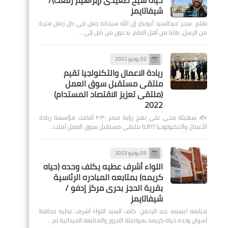
حياة شيخ صعيدى (إبراهيم رفعت)/
شيفاتايمز
بقلم :سحر عبدالسيد أبوبكر إن الله سبحانه جعل في كل زمان فترة
من الرسل، بقايا من أهل العلم، يدعون من ضل إلى …
02 يونيو 2022
ريادة الاعمال والتكنولجيا تقيم
ملتقى مستقبل سوق العمل
(ملتقى تعزيز الاقتصاد المستدام)
2022
✍️ سهيلة محي على نهج رؤية مصر ٢٠٣٠ أقامت مؤسسة ريادة
الأعمال والتكنولوجيا (LBT) ملتقى مستقبل سوق العمل (ملت…
05 يوليو 2022
اللواء أشرف عطيه يكلف وحده (حياه
كريمه) بمتابعه المبادره الرئاسية
بقرية الحجز بحرى مركز إدفو /
شيفاتايمز
متابعه /بسمه عبد الرحمن كلف السيد اللواء أشرف عطيه محافظ
أسوان وحده حياه كريمه بمواصلة المرور والمتابعة الميدانية لم…