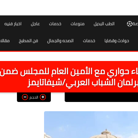
اصة
الطب البديل
منوعات
خدمات
عاجل
اخبار فنيه
حوادث وقضايا
خدمات
الصحه والجمال
فن المطبخ
مقالا
اء حواري مع الأمين العام للمجلس ضمن
رلمان الشباب العربي/شيفاتايمز
الحجم