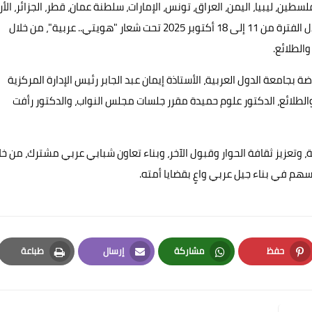
ن 13 دولة عربية هي: مصر، فلسطين، ليبيا، اليمن، العراق، تونس، الإمارات، سلطنة عمان، قطر، الجزائر، الأ
الصومال، وموريتانيا، وذلك ضمن فعاليات النسخة التي تُقام خلال الفترة من 11 إلى 18 أكتوبر 2025 تحت شعار "هويتي.. عربية"، من خلال
والطلائع.
 بجامعة الدول العربية، الأستاذة إيمان عبد الجابر رئيس الإدارة المركزية
ب والطلائع، الدكتور علوم حميدة مقرر جلسات مجلس النواب، والدكتور رأفت
، وتعزيز ثقافة الحوار وقبول الآخر، وبناء تعاون شبابي عربي مشترك، من خل
ُسهم في بناء جيل عربي واعٍ بقضايا أمته.
حفظ
مشاركة
إرسال
طباعة
Print
Email
Whatsapp
Pinterest