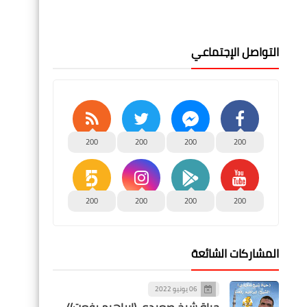
التواصل الإجتماعي
200
200
200
200
200
200
200
200
المشاركات الشائعة
06 يونيو 2022