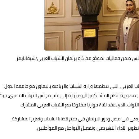
جلس ضمن فعاليات نموذج محاكاة برلمان الشباب العربي/شيفاتايمز
ب العربي، التي تنظمها وزارة الشباب والرياضة بالتعاون مع جامعة الدول
لجمهورية، نظم المشاركون اليوم زيارة إلى مقر مجلس النواب المصري، حيث
اب، الذي عقد لقاءً حواريًا مفتوحًا مع الشباب العربي المشارك.
يعي في مصر، ودور البرلمان في دعم قضايا الشباب وتعزيز المشاركة
طوير الأداء التشريعي وتفعيل التواصل مع المواطنين.