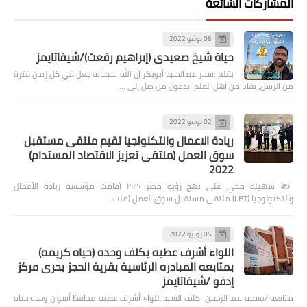
المشاركات الشائعة
06 يونيو 2022
حياة شيخ صعيدى (إبراهيم رفعت)/شيفاتايمز
بقلم :سحر عبدالسيد أبوبكر إن الله سبحانه جعل في كل زمان فترة
من الرسل، بقايا من أهل العلم، يدعون من ضل إلى …
02 يونيو 2022
ريادة الاعمال والتكنولجيا تقيم ملتقى مستقبل
سوق العمل (ملتقى تعزيز الاقتصاد المستدام)
2022
✍️ سهيلة محي على نهج رؤية مصر ٢٠٣٠ أقامت مؤسسة ريادة الأعمال
والتكنولوجيا (LBT) ملتقى مستقبل سوق العمل (ملت…
05 يوليو 2022
اللواء أشرف عطيه يكلف وحده (حياه كريمه)
بمتابعه المبادره الرئاسية بقرية الحجز بحرى مركز
إدفو /شيفاتايمز
متابعه /بسمه عبد الرحمن كلف السيد اللواء أشرف عطيه محافظ أسوان وحده حياه