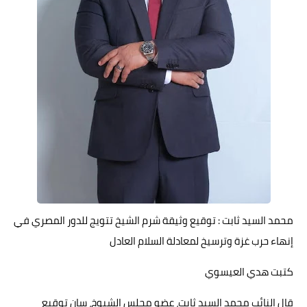
حوادث وقضايا
خدمات
الصحه والجمال
فن المطبخ
مقالات
محمد السيد ثابت : توقيع وثيقة شرم الشيخ تتويج للدور المصري في
إنهاء حرب غزة وترسيخ لمعادلة السلام العادل
كتبت هدي العيسوي
قال النائب محمد السيد ثابت، عضو مجلس الشيوخ، سإن توقيع