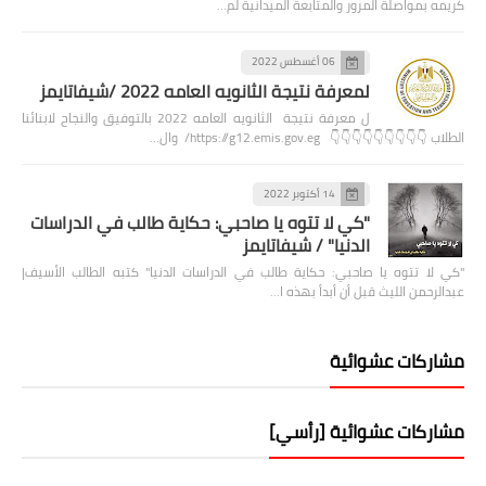
كريمه بمواصلة المرور والمتابعة الميدانية لم…
06 أغسطس 2022
لمعرفة نتيجة الثانويه العامه 2022 /شيفاتايمز
ل معرفة نتيجة الثانويه العامه 2022 بالتوفيق والنجاح لابنائنا
الطلاب 👇👇👇👇👇👇👇👇👇 https://g12.emis.gov.eg/ وال…
14 أكتوبر 2022
"كي لا تتوه يا صاحبي: حكاية طالب في الدراسات
الدنيا" / شيفاتايمز
"كي لا تتوه يا صاحبي: حكاية طالب في الدراسات الدنيا" كتبه الطالب الأسيف|
عبدالرحمن الليث قبل أن أبدأ بهذه ا…
مشاركات عشوائية
مشاركات عشوائية [رأسي]