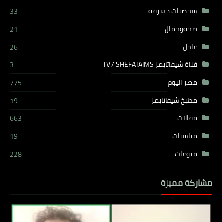
شخصيات مشرفة
33
صحةوجمال
21
عاجل
26
قناة شيفاتايمز TV / SHEFATAIMS
3
مصر اليوم
775
مطبخ شيفاتايمز
19
مقالات
663
مناسبات
19
منوعات
228
مشاركة مميزة