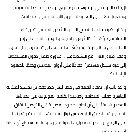
لإيقاف الحرب في غزة، وهو زعيم قوي تربطني به صداقة وثيقة،
وسنعمل معًا حتى النهاية لتحقيق الاستقرار في المنطقة”.
وأشار عضو مجلس الشيوخ، إلى أن الرئيس السيسي ثمّن تلك
المواقف، مؤكدًا أن “الرئيس ترامب هو الوحيد القادر على إقرار
السلام في قطاع غزة”، وموجّهًا له التحية على “تحقيق إنجاز اتفاق
وقف إطلاق النار”، مع التشديد على “ضرورة ضمان دخول المساعدات
إلى غزة بشكل مستمر”، حفاظًا على أرواح المدنيين ودعمًا للجهود
الإنسانية.
وأكد ثابت أن انعقاد القمة في مصر ليس مصادفة، بل تجسيد لمكانة
القاهرة كقلب المنطقة وصاحبة الكلمة الموثوقة في قضاياها
المصيرية، لافتًا إلى أن نجاح الجهود المصرية في التوصل لاتفاق
شامل لوقف إطلاق النار يعكس توازن سياستها الخارجية وقدرتها
على الجمع بين أطراف متباينة المواقف، وهو ما لم تستطع أي دولة
أخرى تحقيقه.