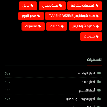
شخصيات مشرفة
صحةوجمال
عاجل
قناة شيفاتايمز TV / SHEFATAIMS
مصر اليوم
مطبخ شيفاتايمز
مقالات
مناسبات
منوعات
التسميات
اخبار الرياضة
523
اخبار فنيه
132
أخبارالتعليم
144
أخبارالحوادث والقضايا
121