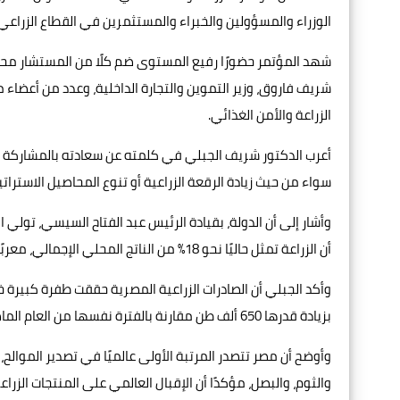
الوزراء والمسؤولين والخبراء والمستثمرين في القطاع الزراعي 
شهد المؤتمر حضورًا رفيع المستوى ضم كلًا من المستشار محمو
شريف فاروق، وزير التموين والتجارة الداخلية، وعدد من أعضاء 
الزراعة والأمن الغذائي.
أعرب الدكتور شريف الجبلي في كلمته عن سعادته بالمشاركة ف
سواء من حيث زيادة الرقعة الزراعية أو تنوع المحاصيل الاستراتي
وأشار إلى أن الدولة، بقيادة الرئيس عبد الفتاح السيسي، تولي ال
أن الزراعة تمثل حاليًا نحو 18% من الناتج المحلي الإجمالي، معربًا عن أمله في أن تصل هذه النسبة إلى 20% أو أكثر خلال السنوات المقبلة.
بزيادة قدرها 650 ألف طن مقارنة بالفترة نفسها من العام الماضي.
وأوضح أن مصر تتصدر المرتبة الأولى عالميًا في تصدير الموالح
والثوم، والبصل، مؤكدًا أن الإقبال العالمي على المنتجات الز