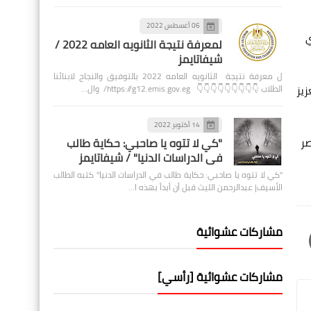
06 أغسطس 2022
ي
لمعرفة نتيجة الثانويه العامه 2022 /
شيفاتايمز
ل معرفة نتيجة الثانويه العامه 2022 بالتوفيق والنجاح لابنائنا
الطلاب 👇👇👇👇👇👇👇👇👇 https://g12.emis.gov.eg/ وال…
زيز
14 أكتوبر 2022
صر
"كي لا تتوه يا صاحبي: حكاية طالب
في الدراسات الدنيا" / شيفاتايمز
"كي لا تتوه يا صاحبي: حكاية طالب في الدراسات الدنيا" كتبه الطالب
الأسيف| عبدالرحمن الليث قبل أن أبدأ بهذه ا…
مشاركات عشوائية
مشاركات عشوائية [رأسي]