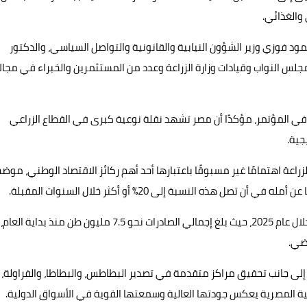
والغذائي.
د فوزي وزير الشؤون النيابية والقانونية والتواصل السياسي، والدكتور
مجلس النواب وقيادات وزارة الزراعة وعدد من المستثمرين والخبراء في مجال
ي المؤتمر، مؤكدًا أن مصر تشهد نقلة نوعية كبرى في القطاع الزراعي
جية.
زراعة اهتمامًا غير مسبوقًا باعتبارها أحد أهم ركائز الاقتصاد الوطني، موضحً
وأكد الجبلي أن الصادرات الزراعية المصرية حققت طفرة كبيرة خلال عام 2025، حيث بلغ إجمالي الصادرات نحو 7.5 مليون طن منذ بداية العام،
، إلى جانب تحقيق مراكز متقدمة في تصدير البطاطس، والبطاطا، والفراولة،
راعية المصرية يعكس جودتها العالية وسمعتها القوية في الأسواق الدولية.