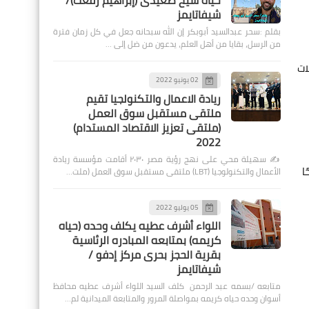
حياة شيخ صعيدى (إبراهيم رفعت)/
شيفاتايمز
بقلم :سحر عبدالسيد أبوبكر إن الله سبحانه جعل في كل زمان فترة
من الرسل، بقايا من أهل العلم، يدعون من ضل إلى …
ات
02 يونيو 2022
ريادة الاعمال والتكنولجيا تقيم
ملتقى مستقبل سوق العمل
(ملتقى تعزيز الاقتصاد المستدام)
2022
✍️ سهيلة محي على نهج رؤية مصر ٢٠٣٠ أقامت مؤسسة ريادة
ا
الأعمال والتكنولوجيا (LBT) ملتقى مستقبل سوق العمل (ملت…
05 يوليو 2022
اللواء أشرف عطيه يكلف وحده (حياه
كريمه) بمتابعه المبادره الرئاسية
بقرية الحجز بحرى مركز إدفو /
شيفاتايمز
متابعه /بسمه عبد الرحمن كلف السيد اللواء أشرف عطيه محافظ
أسوان وحده حياه كريمه بمواصلة المرور والمتابعة الميدانية لم…