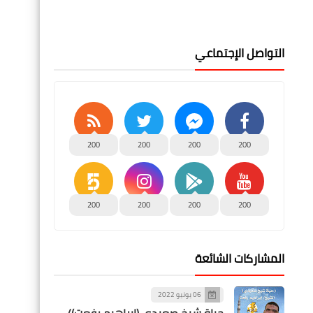
التواصل الإجتماعي
200
200
200
200
200
200
200
200
المشاركات الشائعة
06 يونيو 2022