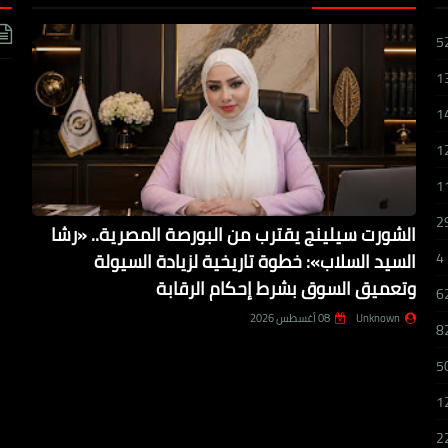
5
1
1
1
1
2
الشورت سيلينج يقترب من البورصة المصرية.. «رشا
السيد السلاب»: خطوة تاريخية لزيادة السيولة
4
وتعميق السوق بشرط إحكام الرقابة
6
Unknown
08 أغسطس 2026
8
5
1
2