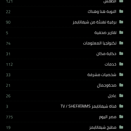
الطقس
121
النوبة هنا وهناك
22
برقية تهنئة من شيفاتايمز
90
تقارير صحفية
5
تكنولجيا المعلومات
74
حكاية مكان
31
خدمات
112
شخصيات مشرفة
33
صحةوجمال
21
عاجل
26
قناة شيفاتايمز TV / SHEFATAIMS
3
مصر اليوم
775
مطبخ شيفاتايمز
19