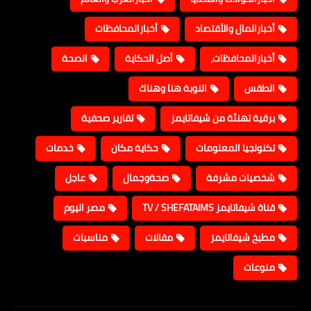
أخبارالمال والأقتصاد
أخبارالمحافظات
أخبارالمحافظات،
أصل الحكاية
الصحة
الطقس
النوبة هنا وهناك
برقية تهنئة من شيفاتايمز
تقارير صحفية
تكنولجيا المعلومات
حكاية مكان
خدمات
شخصيات مشرفة
صحةوجمال
عاجل
قناة شيفاتايمز TV / SHEFATAIMS
مصر اليوم
مطبخ شيفاتايمز
مقالات
مناسبات
منوعات