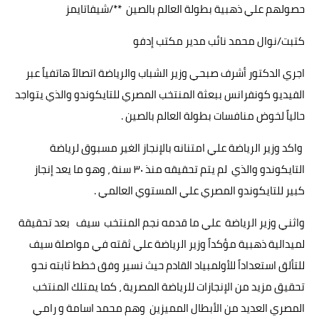
حصولهم علي ذهبية بطولة العالم بالصين **/شيفاتايمز
كتبت/نوال محمد نائب مدير مكتب إدفو
اجري الدكتور أشرف صبحي وزير الشباب والرياضة اتصالاً هاتفياً عبر
الفيديو كونفرانس ببعثة المنتخب المصري للتايكوندو والذي يتواجد
حالياً لخوض منافسات بطولة العالم بالصين .
واكد وزير الرياضة علي امتنانه بالإنجاز الغير مسبوق لرياضة
التايكوندو والذي لم يتم تحقيقه منذ ٣٠ سنة ، وهو ما يعد إنجاز
كبير للتايكوندو المصري علي المستوي العالمي .
واثني وزير الرياضة علي ما قدمه نجم المنتخب سيف بعد تحقيقة
لميدالية ذهبية مؤكداً وزير الرياضة علي ثقته في مواصلة سيف
للتألق استعداداً للأولمبياد القادم حيث نسير وفق خطط ثابته نحو
تحقيق مزيد من الإنجازات للرياضة المصرية ، كما يمتلك المنتخب
المصري العديد من الأبطال المميزين وهم محمد اسامة و رامي