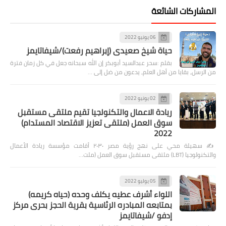
المشاركات الشائعة
06 يونيو 2022
حياة شيخ صعيدى (إبراهيم رفعت)/شيفاتايمز
بقلم :سحر عبدالسيد أبوبكر إن الله سبحانه جعل في كل زمان فترة
من الرسل، بقايا من أهل العلم، يدعون من ضل إلى …
02 يونيو 2022
ريادة الاعمال والتكنولجيا تقيم ملتقى مستقبل
سوق العمل (ملتقى تعزيز الاقتصاد المستدام)
2022
✍️ سهيلة محي على نهج رؤية مصر ٢٠٣٠ أقامت مؤسسة ريادة الأعمال
والتكنولوجيا (LBT) ملتقى مستقبل سوق العمل (ملت…
05 يوليو 2022
اللواء أشرف عطيه يكلف وحده (حياه كريمه)
بمتابعه المبادره الرئاسية بقرية الحجز بحرى مركز
إدفو /شيفاتايمز