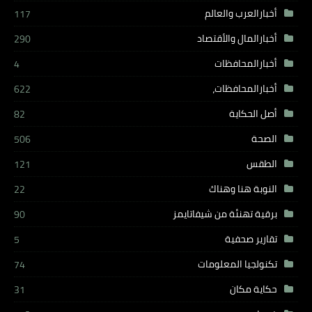
أخبارالعرب والعالم
117
أخبارالمال والأقتصاد
290
أخبارالمحافظات
4
أخبارالمحافظات،
622
أصل الحكاية
82
الصحة
506
الطقس
121
النوبة هنا وهناك
22
برقية تهنئة من شيفاتايمز
90
تقارير صحفية
5
تكنولجيا المعلومات
74
حكاية مكان
31