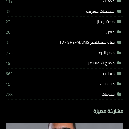
خدمات
112
شخصيات مشرفة
33
صحةوجمال
22
عاجل
26
قناة شيفاتايمز TV / SHEFATAIMS
3
مصر اليوم
775
مطبخ شيفاتايمز
19
مقالات
663
مناسبات
19
منوعات
228
مشاركة مميزة