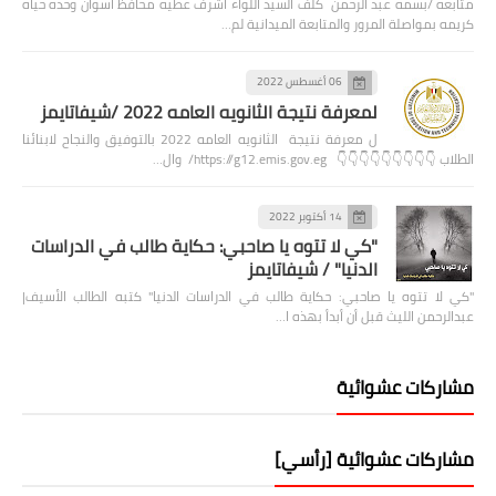
متابعه /بسمه عبد الرحمن كلف السيد اللواء أشرف عطيه محافظ أسوان وحده حياه
كريمه بمواصلة المرور والمتابعة الميدانية لم…
06 أغسطس 2022
لمعرفة نتيجة الثانويه العامه 2022 /شيفاتايمز
ل معرفة نتيجة الثانويه العامه 2022 بالتوفيق والنجاح لابنائنا
الطلاب 👇👇👇👇👇👇👇👇👇 https://g12.emis.gov.eg/ وال…
14 أكتوبر 2022
"كي لا تتوه يا صاحبي: حكاية طالب في الدراسات
الدنيا" / شيفاتايمز
"كي لا تتوه يا صاحبي: حكاية طالب في الدراسات الدنيا" كتبه الطالب الأسيف|
عبدالرحمن الليث قبل أن أبدأ بهذه ا…
مشاركات عشوائية
مشاركات عشوائية [رأسي]