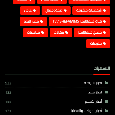
شخصيات مشرفة
صحةوجمال
عاجل
قناة شيفاتايمز TV / SHEFATAIMS
مصر اليوم
مطبخ شيفاتايمز
مقالات
مناسبات
منوعات
التسميات
اخبار الرياضة
523
اخبار فنيه
132
أخبارالتعليم
144
أخبارالحوادث والقضايا
121