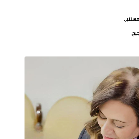
مستنير.
يج،