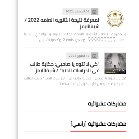
06 أغسطس 2022
لمعرفة نتيجة الثانويه العامه 2022 /
شيفاتايمز
ل معرفة نتيجة الثانويه العامه 2022 بالتوفيق والنجاح لابنائنا
الطلاب 👇👇👇👇👇👇👇👇👇 https://g12.emis.gov.eg/ وال…
14 أكتوبر 2022
"كي لا تتوه يا صاحبي: حكاية طالب
في الدراسات الدنيا" / شيفاتايمز
"كي لا تتوه يا صاحبي: حكاية طالب في الدراسات الدنيا" كتبه الطالب
الأسيف| عبدالرحمن الليث قبل أن أبدأ بهذه ا…
مشاركات عشوائية
مشاركات عشوائية [رأسي]