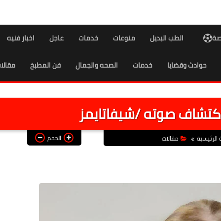
اصة
الطب البديل
منوعات
خدمات
عاجل
اخبار فنيه
حوادث وقضايا
خدمات
الصحه والجمال
فن المطبخ
مقالا
د اكتشاف صوته /شيفاتايمز
الحجم
الرئيسية
مقالات