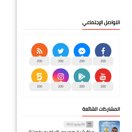
التواصل الإجتماعي
200
200
200
200
200
200
200
200
المشاركات الشائعة
06 يونيو 2022