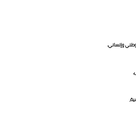
وطني وإنساني.
،
ية،