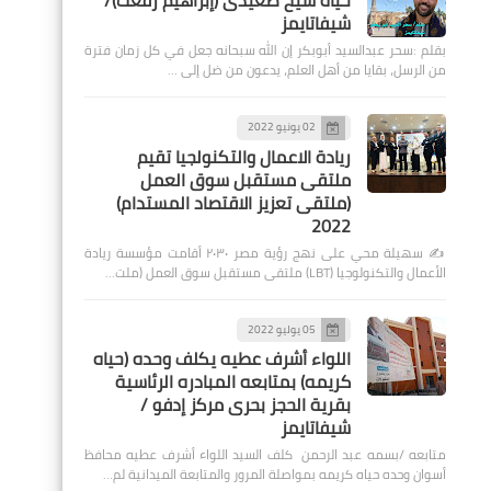
حياة شيخ صعيدى (إبراهيم رفعت)/
شيفاتايمز
بقلم :سحر عبدالسيد أبوبكر إن الله سبحانه جعل في كل زمان فترة
من الرسل، بقايا من أهل العلم، يدعون من ضل إلى …
02 يونيو 2022
ريادة الاعمال والتكنولجيا تقيم
ملتقى مستقبل سوق العمل
(ملتقى تعزيز الاقتصاد المستدام)
2022
✍️ سهيلة محي على نهج رؤية مصر ٢٠٣٠ أقامت مؤسسة ريادة
الأعمال والتكنولوجيا (LBT) ملتقى مستقبل سوق العمل (ملت…
05 يوليو 2022
اللواء أشرف عطيه يكلف وحده (حياه
كريمه) بمتابعه المبادره الرئاسية
بقرية الحجز بحرى مركز إدفو /
شيفاتايمز
متابعه /بسمه عبد الرحمن كلف السيد اللواء أشرف عطيه محافظ
أسوان وحده حياه كريمه بمواصلة المرور والمتابعة الميدانية لم…