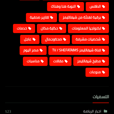
الطقس
النوبة هنا وهناك
برقية تهنئة من شيفاتايمز
تقارير صحفية
تكنولجيا المعلومات
حكاية مكان
خدمات
شخصيات مشرفة
صحةوجمال
عاجل
قناة شيفاتايمز TV / SHEFATAIMS
مصر اليوم
مطبخ شيفاتايمز
مقالات
مناسبات
منوعات
التسميات
اخبار الرياضة
523