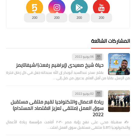
200
200
200
200
المشاركات الشائعة
06 يونيو 2022
حياة شيخ صعيدى (إبراهيم رفعت)/شيفاتايمز
بقلم :سحر عبدالسيد أبوبكر إن الله سبحانه جعل في كل زمان فترة
من الرسل، بقايا من أهل العلم، يدعون من ضل إلى …
02 يونيو 2022
ريادة الاعمال والتكنولجيا تقيم ملتقى مستقبل
سوق العمل (ملتقى تعزيز الاقتصاد المستدام)
2022
✍️ سهيلة محي على نهج رؤية مصر ٢٠٣٠ أقامت مؤسسة ريادة الأعمال
والتكنولوجيا (LBT) ملتقى مستقبل سوق العمل (ملت…