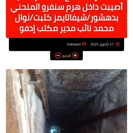
أصيبت داخل هرم سنفرو المنحني
أخبار الرياصة
بدهشور/شيفاتايمز كتبت/نوال
الطب البديل
محمد نائب مدير مكتب إدفو
منوعات
خدمات
27 أكتوبر 2025
Unknown
عاجل
الحجم
اخبار فنيه
التعليم
الصحه
الطقس
معلومه قانونيه
تكنولوجيا المعلومات