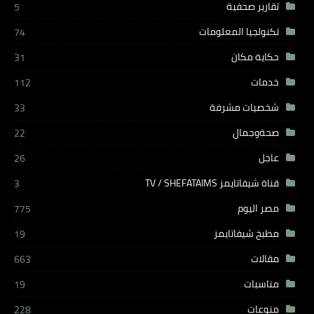
تقارير صحفية
5
تكنولجيا المعلومات
74
حكاية مكان
31
خدمات
112
شخصيات مشرفة
33
صحةوجمال
22
عاجل
26
قناة شيفاتايمز TV / SHEFATAIMS
3
مصر اليوم
775
مطبخ شيفاتايمز
19
مقالات
663
مناسبات
19
منوعات
228