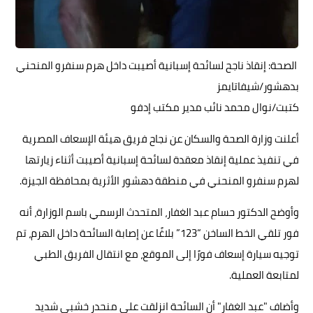
الصحة: إنقاذ ناجح لسائحة إسبانية أصيبت داخل هرم سنفرو المنحني
بدهشور/شيفاتايمز
كتبت/نوال محمد نائب مدير مكتب إدفو
أعلنت وزارة الصحة والسكان عن نجاح فريق هيئة الإسعاف المصرية
في تنفيذ عملية إنقاذ معقدة لسائحة إسبانية أصيبت أثناء زيارتها
لهرم سنفرو المنحني في منطقة دهشور الأثرية بمحافظة الجيزة.
وأوضح الدكتور حسام عبد الغفار، المتحدث الرسمي باسم الوزارة، أنه
فور تلقي الخط الساخن “123” بلاغًا عن إصابة السائحة داخل الهرم، تم
توجيه سيارة إسعاف فورًا إلى الموقع، مع انتقال الفريق الطبي
لمتابعة العملية.
وأضاف "عبد الغفار" أن السائحة انزلقت على منحدر خشبي شديد