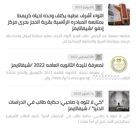
05 يوليو 2022
اللواء أشرف عطيه يكلف وحده (حياه كريمه)
بمتابعه المبادره الرئاسية بقرية الحجز بحرى مركز
إدفو /شيفاتايمز
متابعه /بسمه عبد الرحمن كلف السيد اللواء أشرف عطيه محافظ أسوان وحده حياه
كريمه بمواصلة المرور والمتابعة الميدانية لم…
06 أغسطس 2022
لمعرفة نتيجة الثانويه العامه 2022 /شيفاتايمز
ل معرفة نتيجة الثانويه العامه 2022 بالتوفيق والنجاح لابنائنا
الطلاب 👇👇👇👇👇👇👇👇👇 https://g12.emis.gov.eg/ وال…
14 أكتوبر 2022
"كي لا تتوه يا صاحبي: حكاية طالب في الدراسات
الدنيا" / شيفاتايمز
"كي لا تتوه يا صاحبي: حكاية طالب في الدراسات الدنيا" كتبه الطالب الأسيف|
عبدالرحمن الليث قبل أن أبدأ بهذه ا…