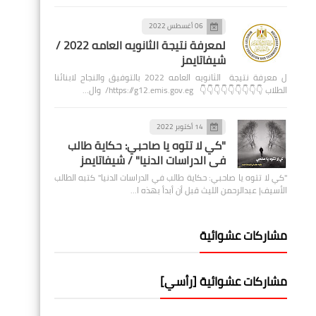
06 أغسطس 2022
لمعرفة نتيجة الثانويه العامه 2022 /
شيفاتايمز
ل معرفة نتيجة الثانويه العامه 2022 بالتوفيق والنجاح لابنائنا
الطلاب 👇👇👇👇👇👇👇👇👇 https://g12.emis.gov.eg/ وال…
14 أكتوبر 2022
"كي لا تتوه يا صاحبي: حكاية طالب
في الدراسات الدنيا" / شيفاتايمز
"كي لا تتوه يا صاحبي: حكاية طالب في الدراسات الدنيا" كتبه الطالب
الأسيف| عبدالرحمن الليث قبل أن أبدأ بهذه ا…
مشاركات عشوائية
مشاركات عشوائية [رأسي]