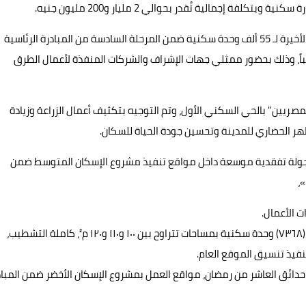
كما تفقد مسئولو جهاز تنمية مدينة أكتوبر الجديدة، الأعمال الأخيرة لـ 55 ألف وحدة سكنية ضمن المرحلة السادسة من المبادرة الرئاسية
ً، وذلك بحضور ممثلي جهات الإشراف والشركات المنفذة لأعمال الطرق
ريين" بالحي السكني الأول، وتم التوجيه بتكثيف أعمال الزراعة وزيادة
ظهر الحضاري للمدينة وتحسين جودة الحياة للسكان.
بجولة تفقدية موسعة داخل مواقع تنفيذ مشروع الإسكان المتوسط ضمن
،
 الأعمال.
وأوضح مسئولو الجهاز أن المشروع يضم (٣٠٧) عمارات بإجمالي (٧٣٦٨) وحدة سكنية بمساحات تتراوح بين ١٠٠ و١١٠ و١٢٠ م²، كاملة التشطيب،
 حدائق العاشر من رمضان، مواقع العمل بمشروع الإسكان الأخضر ضمن المباد