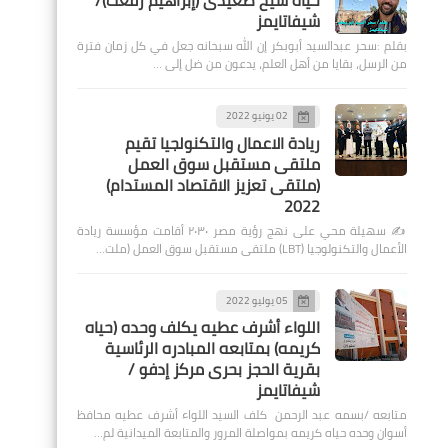
حياة شيخ صعيدى (إبراهيم رفعت)/
شيفاتايمز
بقلم :سحر عبدالسيد أبوبكر إن الله سبحانه جعل في كل زمان فترة
من الرسل، بقايا من أهل العلم، يدعون من ضل إلى …
02 يونيو 2022
ريادة الاعمال والتكنولجيا تقيم
ملتقى مستقبل سوق العمل
(ملتقى تعزيز الاقتصاد المستدام)
2022
✍️ سهيلة محي على نهج رؤية مصر ٢٠٣٠ أقامت مؤسسة ريادة
الأعمال والتكنولوجيا (LBT) ملتقى مستقبل سوق العمل (ملت…
05 يوليو 2022
اللواء أشرف عطيه يكلف وحده (حياه
كريمه) بمتابعه المبادره الرئاسية
بقرية الحجز بحرى مركز إدفو /
شيفاتايمز
متابعه /بسمه عبد الرحمن كلف السيد اللواء أشرف عطيه محافظ
أسوان وحده حياه كريمه بمواصلة المرور والمتابعة الميدانية لم…