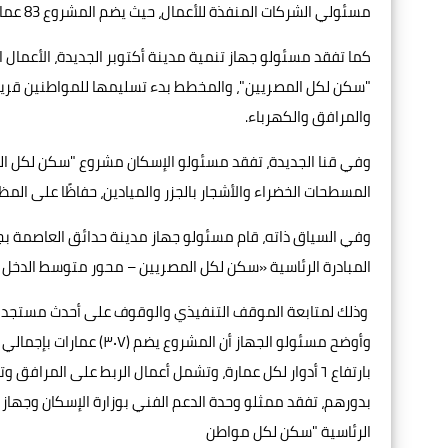
مسئولي الشركات المنفذة للأعمال، حيث يضم المشروع 83 عمارة سكنية وبتكلفة إجمالية تُقدر بحوالي 2 مليار و200 مليون جنيه.
"سكن لكل المصريين"، والمخطط بدء تسليمها للمواطنين قريبا
والمرافق والكهرباء.
وفي قنا الجديدة، تفقد مسئولو الإسكان مشروع "سكن لكل المص
المسطحات الخضراء والأشجار بالجزر والميادين، حفاظًا على الم
وفي السياق ذاته، قام مسئولو جهاز مدينة حدائق العاصمة 
المبادرة الرئاسية «سكن لكل المصريين – محور متوسط الدخل »
وذلك لمتابعة الموقف التنفيذي والوقوف على أحدث مستجدات
بارتفاع ٦ أدوار لكل عمارة، وتشمل أعمال الربط على المرافق وتنفيذ تنسيق الموقع العام.
بدورهم، تفقد ممثلو وحدة الدعم الفني بوزارة الإسكان وجهاز
الرئاسية "سكن لكل مواطن