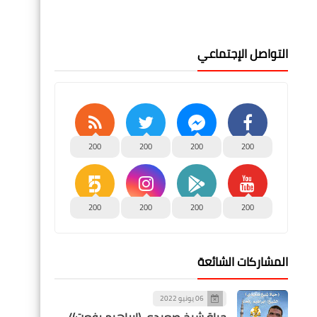
التواصل الإجتماعي
200
200
200
200
200
200
200
200
المشاركات الشائعة
06 يونيو 2022