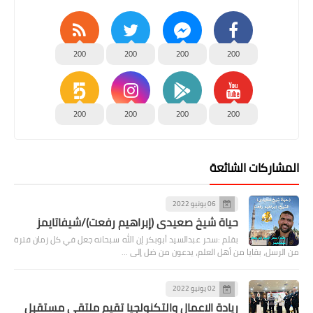
200
200
200
200
200
200
200
200
المشاركات الشائعة
06 يونيو 2022
حياة شيخ صعيدى (إبراهيم رفعت)/شيفاتايمز
بقلم :سحر عبدالسيد أبوبكر إن الله سبحانه جعل في كل زمان فترة
من الرسل، بقايا من أهل العلم، يدعون من ضل إلى …
02 يونيو 2022
ريادة الاعمال والتكنولجيا تقيم ملتقى مستقبل