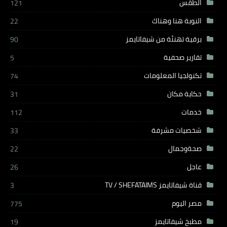
الطقس
121
النوبة هنا وهناك
22
برقية تهنئة من شيفاتايمز
90
تقارير صحفية
5
تكنولجيا المعلومات
74
حكاية مكان
31
خدمات
112
شخصيات مشرفة
33
صحةوجمال
22
عاجل
26
قناة شيفاتايمز TV / SHEFATAIMS
3
مصر اليوم
775
مطبخ شيفاتايمز
19