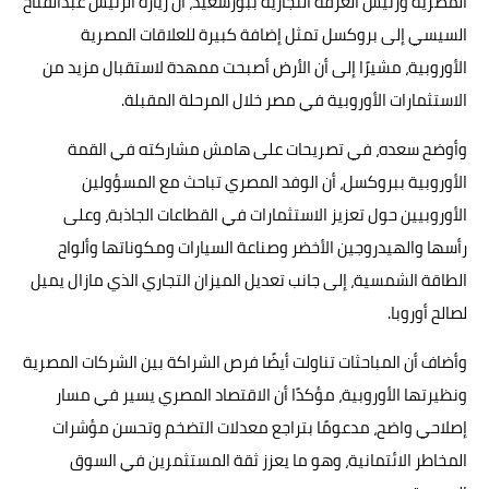
المصرية ورئيس الغرفة التجارية ببورسعيد، أن زيارة الرئيس عبدالفتاح
السيسي إلى بروكسل تمثل إضافة كبيرة للعلاقات المصرية
الأوروبية، مشيرًا إلى أن الأرض أصبحت ممهدة لاستقبال مزيد من
الاستثمارات الأوروبية في مصر خلال المرحلة المقبلة.
وأوضح سعده، في تصريحات على هامش مشاركته في القمة
الأوروبية ببروكسل، أن الوفد المصري تباحث مع المسؤولين
الأوروبيين حول تعزيز الاستثمارات في القطاعات الجاذبة، وعلى
رأسها والهيدروجين الأخضر وصناعة السيارات ومكوناتها وألواح
الطاقة الشمسية، إلى جانب تعديل الميزان التجاري الذي مازال يميل
لصالح أوروبا.
وأضاف أن المباحثات تناولت أيضًا فرص الشراكة بين الشركات المصرية
ونظيرتها الأوروبية، مؤكدًا أن الاقتصاد المصري يسير في مسار
إصلاحي واضح، مدعومًا بتراجع معدلات التضخم وتحسن مؤشرات
المخاطر الائتمانية، وهو ما يعزز ثقة المستثمرين في السوق