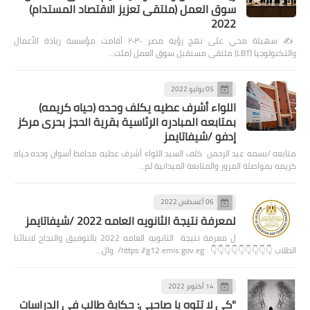
سوق العمل (ملتقى تعزيز الاقتصاد المستدام)
2022
✍️ سهيلة محي على نهج رؤية مصر ٢٠٣٠ أقامت مؤسسة ريادة الأعمال
والتكنولوجيا (LBT) ملتقى مستقبل سوق العمل (ملت…
05 يوليو 2022
اللواء أشرف عطيه يكلف وحده (حياه كريمه)
بمتابعه المبادره الرئاسية بقرية الحجز بحرى مركز
إدفو /شيفاتايمز
متابعه /بسمه عبد الرحمن كلف السيد اللواء أشرف عطيه محافظ أسوان وحده حياه
كريمه بمواصلة المرور والمتابعة الميدانية لم…
06 أغسطس 2022
لمعرفة نتيجة الثانويه العامه 2022 /شيفاتايمز
ل معرفة نتيجة الثانويه العامه 2022 بالتوفيق والنجاح لابنائنا
الطلاب 👇👇👇👇👇👇👇👇👇 https://g12.emis.gov.eg/ وال…
14 أكتوبر 2022
"كي لا تتوه يا صاحبي: حكاية طالب في الدراسات