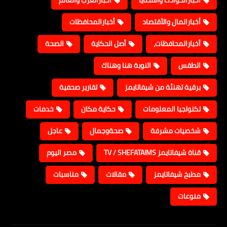
أخبارالحوادث والقضايا
أخبارالعرب والعالم
أخبارالمال والأقتصاد
أخبارالمحافظات
أخبارالمحافظات،
أصل الحكاية
الصحة
الطقس
النوبة هنا وهناك
برقية تهنئة من شيفاتايمز
تقارير صحفية
تكنولجيا المعلومات
حكاية مكان
خدمات
شخصيات مشرفة
صحةوجمال
عاجل
قناة شيفاتايمز TV / SHEFATAIMS
مصر اليوم
مطبخ شيفاتايمز
مقالات
مناسبات
منوعات