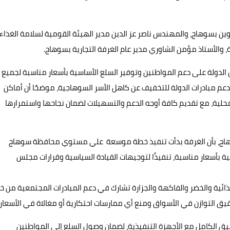
ن بسوهاج، والمهندس ناصر عز الدين مدير الهيئة القومية لسلامة الغذاء
والأستاذ مؤمن الشاوري مدير عام الغرفة التجارية بسوهاج.
ص الدولة على دعم المواطنين وتوفير السلع الأساسية بأسعار مناسبة لجميع
في دعم مبادرات الدولة للتخفيف عن كاهل الأسر السوهاجية، موضحًا أن أماكن
محلية، مع تقديم كافة أوجه الدعم والتسهيلات لضمان نجاحها واستمرارها
ة بسوهاج، بأن الغرفة بدأت تنفيذ خطة موسعة علي مستوي محافظة سوهاج
ة بأسعار مناسبة، تنفيذًا لتوجيهات القيادة السياسية وقرارات مجلس
لغذائية والخضر والفاكهة والجزارة تشارك في دعم المبادرات المجتمعية من خل
قيق التوازن في الأسواق ومنع أي ممارسات احتكارية أو مغالاة في الأسعار.
سيق الكامل مع الأجهزة التنفيذية، لضمان وصول السلع إلى المواطنين