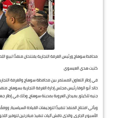
محافظ سوهاج ورئيس الغرفة التجارية يفتتحان منفذًا لبيع اللحوم البلدية بسعر 300 جنيه
كتبت هدي العيسوي
في إطار التعاون المستمر بين محافظة سوهاج والغرفة التجارية، 
جنيه للكيلو، بميدان العروبة بمدينة سوهاج، وذلك في إطار جه
ويأتي افتتاح المنفذ تنفيذًا لتوجيهات القيادة السياسية، ووفقًا
الأسبوع الجاري، والذي ناقش آليات تنفيذ مبادرتين لتوفير ال