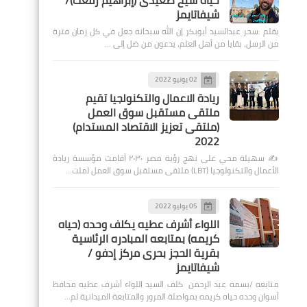
حياة شيخ صعيدى (إبراهيم رفعت)/
شيفاتايمز
بقلم :سحر عبدالسيد أبوبكر إن الله سبحانه جعل في كل زمان فترة
من الرسل، بقايا من أهل العلم، يدعون من ضل إلى …
02 يونيو 2022
ريادة الاعمال والتكنولجيا تقيم
ملتقى مستقبل سوق العمل
(ملتقى تعزيز الاقتصاد المستدام)
2022
✍️ سهيلة محي على نهج رؤية مصر ٢٠٣٠ أقامت مؤسسة ريادة
الأعمال والتكنولوجيا (LBT) ملتقى مستقبل سوق العمل (ملت…
05 يوليو 2022
اللواء أشرف عطيه يكلف وحده (حياه
كريمه) بمتابعه المبادره الرئاسية
بقرية الحجز بحرى مركز إدفو /
شيفاتايمز
متابعه /بسمه عبد الرحمن كلف السيد اللواء أشرف عطيه محافظ
أسوان وحده حياه كريمه بمواصلة المرور والمتابعة الميدانية لم…