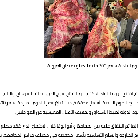
 للكيلو بميدان العروبة
افتتح اليوم اللواء الدكتور عبد الفتاح سراج الدين محافظ سوهاج، والنائب
خالد أبو الوفا رئيس مجلس إدارة الغرفة التجارية بسوهاج، منفذ بيع اللحوم البلدية بأسعار مخفضة، حيث 
ود الدولة لضبط الأسواق وتخفيف الأعباء المعيشية عن المواطنين.
 لما تم الاتفاق عليه بين المحافظ و أبو الوفا خلال الاجتماع الذي عُقد مطلع
لحوم الطازجة والسلع الأساسية بأسعار مخفضة في مختلف مراكز المحافظة، بم