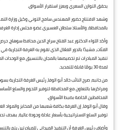
يحقق التوازن السعري ويعزز استقرار الأسواق.
وشهد الافتتاح حضور المهندس سامح التوني وكيل وزارة التموي
بالمحافظة، والأستاذ سلطان العسيري عضو مجلس إدارة الغرفة، 
وأكد اللواء الدكتور عبد الفتاح سراج الدين محافظ سوهاج، حر
الفئات، مشيدًا بالدور الفعّال الذي تقوم به الغرفة التجارية 
تنفيذ المبادرات تم تخصيصها بالمجان بالتنسيق مع الوحدات ال
لمدة 30 يومًا قابلة للتمديد.
من جانبه، صرح النائب خالد أبو الوفا، رئيس الغرفة التجاري
ومراكزها بالتعاون مع المحافظة لتوفير اللحوم والسلع الأساسي
المحافظين الخاصة بضبط الأسواق.
وقال أبو الوفا، إن الغرفة بكافة شعبها من المخابز والمواد ا
توفير السلع الاستراتيجية بأسعار عادلة وجودة عالية، بهدف تح
وأضاف رئيس الغرفة أن التنفيذ الميداني للمبادرتين يتم بالتن