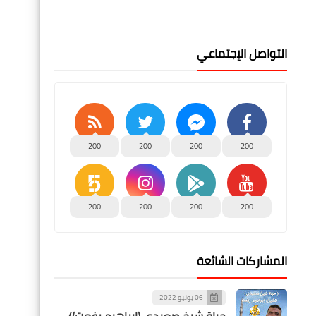
التواصل الإجتماعي
200
200
200
200
200
200
200
200
المشاركات الشائعة
06 يونيو 2022