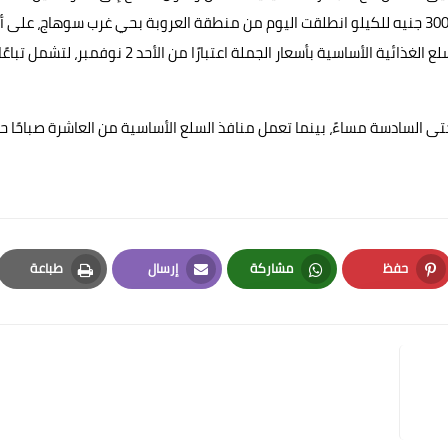
بسهولة ويسر، مشيرًا إلى أن مبادرة بيع اللحوم الطازجة بسعر 300 جنيه للكيلو انطلقت اليوم من منطقة العروبة بحي غرب سوهاج، على 
تمتد خلال الأيام المقبلة إلى باقي المراكز، فيما تبدأ مبادرة السلع الغذائية الأساسية بأسعار الجملة اعتبارًا من الأحد 2 نوفمبر، لتشمل تباع
تى السادسة مساءً، بينما تعمل منافذ السلع الأساسية من العاشرة صباحًا 
حفظ
مشاركة
إرسال
طباعة
Print
Email
Whatsapp
Pinterest