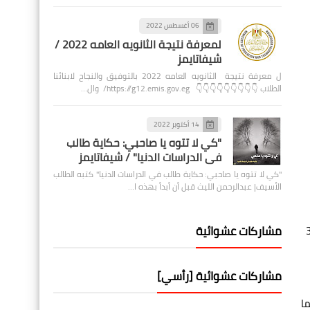
06 أغسطس 2022
لمعرفة نتيجة الثانويه العامه 2022 /
شيفاتايمز
ل معرفة نتيجة الثانويه العامه 2022 بالتوفيق والنجاح لابنائنا
الطلاب 👇👇👇👇👇👇👇👇👇 https://g12.emis.gov.eg/ وال…
14 أكتوبر 2022
"كي لا تتوه يا صاحبي: حكاية طالب
في الدراسات الدنيا" / شيفاتايمز
"كي لا تتوه يا صاحبي: حكاية طالب في الدراسات الدنيا" كتبه الطالب
الأسيف| عبدالرحمن الليث قبل أن أبدأ بهذه ا…
مشاركات عشوائية
تبلغ سعر اللحوم الطازجة بسعر 300
مشاركات عشوائية [رأسي]
ا