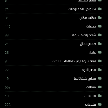
تقارير صحفية
5
تكنولجيا المعلومات
74
حكاية مكان
31
خدمات
112
شخصيات مشرفة
33
صحةوجمال
21
عاجل
26
قناة شيفاتايمز TV / SHEFATAIMS
3
مصر اليوم
775
مطبخ شيفاتايمز
19
مقالات
663
مناسبات
19
منوعات
228