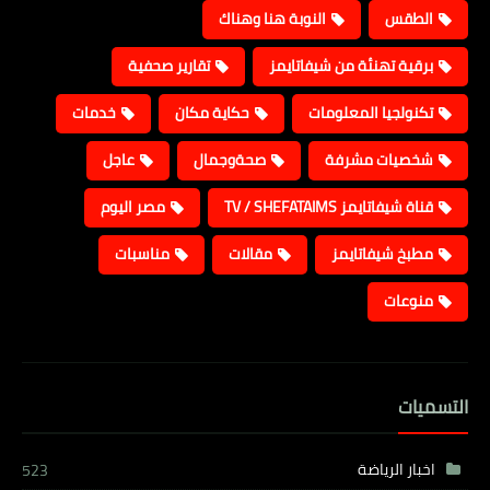
الطقس
النوبة هنا وهناك
برقية تهنئة من شيفاتايمز
تقارير صحفية
تكنولجيا المعلومات
حكاية مكان
خدمات
شخصيات مشرفة
صحةوجمال
عاجل
قناة شيفاتايمز TV / SHEFATAIMS
مصر اليوم
مطبخ شيفاتايمز
مقالات
مناسبات
منوعات
التسميات
اخبار الرياضة
523