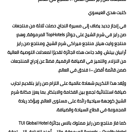
كتبت هدي العيسوي
في إنجاز جديد يضاف إلى مسيرة النجاح، حصلت ثلاثة من منتجعات
صن رايز في شرم الشيخ على جوائز TopHotels المرموقة، وهم:
منتجع وايت هيلز، منتجع ميراكي شرم الشيخ، ومنتجع صن رايز
أرابيان بيتش. وقد جاءت هذه الجائزة تقديرًا لمعدلات التوصية العالية
من النزلاء، والتميز في الضيافة الرقمية، فضلاً عن إدراج المنتجعات
ضمن قائمة أفضل ١٠٠ فندق في العالم.
ويُعَد هذا التكريم شهادة عالمية على التزام صن رايز بتقديم تجارب
ضيافة استثنائية تجمع بين الفخامة والابتكار، بما يعزز مكانة شرم
الشيخ كوجهة سياحية رائدة على مستوى العالم، ويؤكد ريادة
المجموعة في قطاع السياحة والضيافة.
كما فاز منتجع صن رايز مملوك بالاس بجائزة TUI Global Hotel
Awards – Quality Hotel المرموقة، والتي تُمنح للفنادق التي تحقق