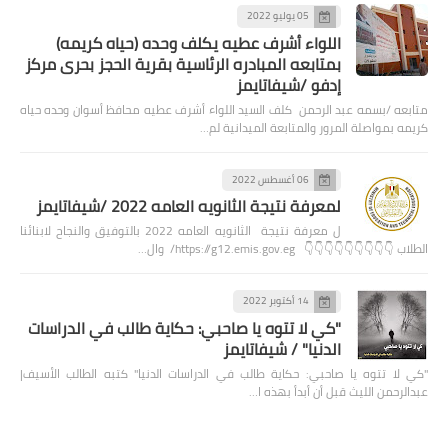
05 يوليو 2022
اللواء أشرف عطيه يكلف وحده (حياه كريمه)
بمتابعه المبادره الرئاسية بقرية الحجز بحرى مركز
إدفو /شيفاتايمز
متابعه /بسمه عبد الرحمن كلف السيد اللواء أشرف عطيه محافظ أسوان وحده حياه
كريمه بمواصلة المرور والمتابعة الميدانية لم…
06 أغسطس 2022
لمعرفة نتيجة الثانويه العامه 2022 /شيفاتايمز
ل معرفة نتيجة الثانويه العامه 2022 بالتوفيق والنجاح لابنائنا
الطلاب 👇👇👇👇👇👇👇👇👇 https://g12.emis.gov.eg/ وال…
14 أكتوبر 2022
"كي لا تتوه يا صاحبي: حكاية طالب في الدراسات
الدنيا" / شيفاتايمز
"كي لا تتوه يا صاحبي: حكاية طالب في الدراسات الدنيا" كتبه الطالب الأسيف|
عبدالرحمن الليث قبل أن أبدأ بهذه ا…