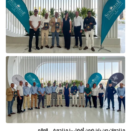
حوادث وقضايا
خدمات
الصحه والجمال
فن المطبخ
مقالات
منتجعات صن رايز ضمن أفضل ١٠٠ منتجع في العالم