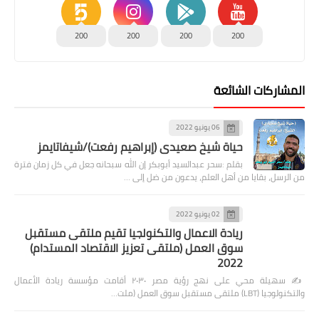
200
200
200
200
المشاركات الشائعة
06 يونيو 2022
حياة شيخ صعيدى (إبراهيم رفعت)/شيفاتايمز
بقلم :سحر عبدالسيد أبوبكر إن الله سبحانه جعل في كل زمان فترة
من الرسل، بقايا من أهل العلم، يدعون من ضل إلى …
02 يونيو 2022
ريادة الاعمال والتكنولجيا تقيم ملتقى مستقبل
سوق العمل (ملتقى تعزيز الاقتصاد المستدام)
2022
✍️ سهيلة محي على نهج رؤية مصر ٢٠٣٠ أقامت مؤسسة ريادة الأعمال
والتكنولوجيا (LBT) ملتقى مستقبل سوق العمل (ملت…