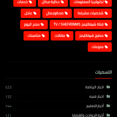
تكنولجيا المعلومات
حكاية مكان
خدمات
شخصيات مشرفة
صحةوجمال
عاجل
قناة شيفاتايمز TV / SHEFATAIMS
مصر اليوم
مطبخ شيفاتايمز
مقالات
مناسبات
منوعات
التسميات
اخبار الرياضة
523
اخبار فنيه
132
أخبارالتعليم
144
أخبارالحوادث والقضايا
121