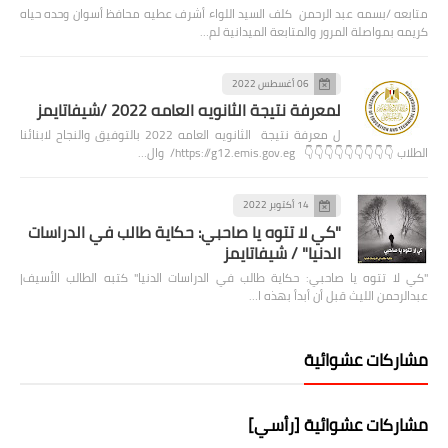
متابعه /بسمه عبد الرحمن كلف السيد اللواء أشرف عطيه محافظ أسوان وحده حياه
كريمه بمواصلة المرور والمتابعة الميدانية لم…
06 أغسطس 2022
لمعرفة نتيجة الثانويه العامه 2022 /شيفاتايمز
ل معرفة نتيجة الثانويه العامه 2022 بالتوفيق والنجاح لابنائنا
الطلاب 👇👇👇👇👇👇👇👇👇 https://g12.emis.gov.eg/ وال…
14 أكتوبر 2022
"كي لا تتوه يا صاحبي: حكاية طالب في الدراسات
الدنيا" / شيفاتايمز
"كي لا تتوه يا صاحبي: حكاية طالب في الدراسات الدنيا" كتبه الطالب الأسيف|
عبدالرحمن الليث قبل أن أبدأ بهذه ا…
مشاركات عشوائية
مشاركات عشوائية [رأسي]