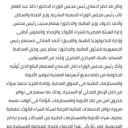
وكان قد حضر اجتماع رئيس مجلس الوزراء الدكتور/ خالد عبد الغفار،
نائب رئيس مجلس الوزراء للتنمية البشرية، وزير الصحة والسكان،
وأحمد كجوك، وزير المالية، والدكتور/ هشام ستيت، رئيس مجلس
إدارة الهيئة المصرية للشراء المُوحَّد والإمداد والتموين الطبي
وإدارة التكنولوجيا الطبية، والفريق/ أحمد الشاذلي مستشار رئيس
الجمهورية للشئون المالية، والدكتور/ عصام عمر، وكيل المحافظ
المساعد بالبنك المركزي المصري، وعدد من المسئولين.
وأكّد رئيس مجلس الوزراء خلال الاجتماع الاهتمام البالغ الذي تُولّيه
الحكومة من خلاله جميع أجهزتها المعنية لتوفير الأدوية
والمستلزمات الطبية في السوق المحلية، وإتاحة المزيد منها؛ سواء
من خلال الإنتاج المحلي أو الاستيراد، وذلك بما يسهم في توافر
مخزون آمن من تلك الأدوية والمستلزمات، مُؤكدًا في الوقت نفسه
ضرورة توافر الاعتمادات المالية اللازمة لهيئة الشراء المُوحَّد لتغطية
عمليات شراء الأدوية والمستلزمات الطبية من الشركات، وعدم تراكم
المديونية، ومن ثَمَّ يأتي هذا الاجتماع وغيره؛ للمتابعة المستمرة مع