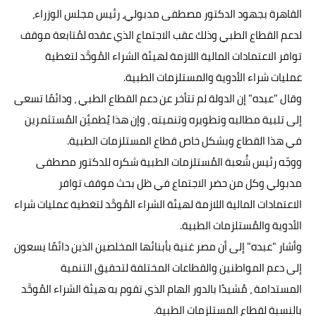
القاهرة بجهود الدكتور مصطفى مدبولي، رئيس مجلس الوزراء،
لدعم القطاع الطبي وذلك عقب الاجتماع الذي عقده لمُتابعة موقف
توافر الاعتمادات المالية اللازمة لهيئة الشراء المُوحَّد لتغطية
عمليات شراء الأدوية والمستلزمات الطبية.
وقال "عبده" إن الدولة لم تتأخر عن دعم القطاع الطبي ، ودائمًا تسعى
إلى تلبية مطالبه وتطويره وتنميته ، وإن هذا يُطمئِن المُستثمرين
في هذا القطاع وبشكل خاص قطاع المستلزمات الطبية.
ووجّه رئيس شُعبة المُستلزمات الطبية شكره للدكتور مصطفى
مدبولي وكل من حضر الاجتماع في ظل بحث موقف توافر
الاعتمادات المالية اللازمة لهيئة الشراء المُوحَّد لتغطية عمليات شراء
الأدوية والمُستلزمات الطبية.
وأشار "عبده" إلى أن مصر غنية بأبنائها المخلصين الذين دائمًا يسعون
إلى دعم المواطنين والقطاعات المختلفة لتحقيق التنمية
المستدامة ، مُشيدًا بالدور الهام الذي تقوم به هيئة الشراء المُوحَّد
بالنسبة لقطاع المستلزمات الطبية.