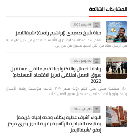
المشاركات الشائعة
06 يونيو 2022
حياة شيخ صعيدى (إبراهيم رفعت)/شيفاتايمز
بقلم :سحر عبدالسيد أبوبكر إن الله سبحانه جعل في كل زمان فترة
من الرسل، بقايا من أهل العلم، يدعون من ضل إلى …
02 يونيو 2022
ريادة الاعمال والتكنولجيا تقيم ملتقى مستقبل
سوق العمل (ملتقى تعزيز الاقتصاد المستدام)
2022
✍️ سهيلة محي على نهج رؤية مصر ٢٠٣٠ أقامت مؤسسة ريادة الأعمال
والتكنولوجيا (LBT) ملتقى مستقبل سوق العمل (ملت…
05 يوليو 2022
اللواء أشرف عطيه يكلف وحده (حياه كريمه)
بمتابعه المبادره الرئاسية بقرية الحجز بحرى مركز
إدفو /شيفاتايمز