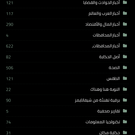
أخبارالحوادث والقضايا
121
أخبارالعرب والعالم
117
أخبارالمال والأقتصاد
290
أخبارالمحافظات
4
أخبارالمحافظات،
622
أصل الحكاية
82
الصحة
506
الطقس
121
النوبة هنا وهناك
22
برقية تهنئة من شيفاتايمز
90
تقارير صحفية
5
تكنولجيا المعلومات
74
حكاية مكان
31