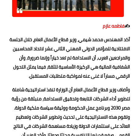
حوادث وقضايا
خدمات
✍️
فاطمه عازم
الصحه والجمال
أكد المهندس محمد شيمي، وزير قطاع الأعمال العام، خلال الجلسة
فن المطبخ
الافتتاحية للمؤتمر الدولي المهني الثاني عشر لاتحاد المحاسبين
والمراجعين العرب، أن الاستدامة لم تعد خياراً وإنما ضرورة، وأن
مقالات
الشفافية المالية هي الركيزة الأساسية للثقة، فيما يمثل التحول
الرقمي مساراً لا غنى عنه لمواكبة متطلبات المستقبل.
وأضاف وزير قطاع الأعمال العام أن الوزارة تنفذ استراتيجية شاملة
لتطوير أداء الشركات التابعة وتحقيق الاستدامة، منبثقة من رؤية
مصر 2030 وبرنامج عمل الحكومة ووثيقة سياسة ملكية الدولة.
وتقوم هذه الاستراتيجية على تحديث وتطوير الشركات وتعظيم
العائد على استثمارات الدولة وزيادة مساهمة الشركات في الناتج
القومي ورفع قدرتها التنافسية محليًا ودوليًا. وأكد الوزير أن