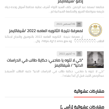
إدفو /شيفاتايمز
متابعه /بسمه عبد الرحمن كلف السيد اللواء أشرف عطيه محافظ أسوان وحده حياه
كريمه بمواصلة المرور والمتابعة الميدانية لم…
06 أغسطس 2022
لمعرفة نتيجة الثانويه العامه 2022 /شيفاتايمز
ل معرفة نتيجة الثانويه العامه 2022 بالتوفيق والنجاح لابنائنا
الطلاب 👇👇👇👇👇👇👇👇👇 https://g12.emis.gov.eg/ وال…
14 أكتوبر 2022
"كي لا تتوه يا صاحبي: حكاية طالب في الدراسات
الدنيا" / شيفاتايمز
"كي لا تتوه يا صاحبي: حكاية طالب في الدراسات الدنيا" كتبه الطالب الأسيف|
عبدالرحمن الليث قبل أن أبدأ بهذه ا…
مشاركات عشوائية
مشاركات عشوائية [رأسي]