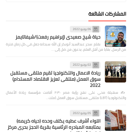
المشاركات الشائعة
06 يونيو 2022
حياة شيخ صعيدى (إبراهيم رفعت)/شيفاتايمز
بقلم :سحر عبدالسيد أبوبكر إن الله سبحانه جعل في كل زمان فترة
من الرسل، بقايا من أهل العلم، يدعون من ضل إلى …
02 يونيو 2022
ريادة الاعمال والتكنولجيا تقيم ملتقى مستقبل
سوق العمل (ملتقى تعزيز الاقتصاد المستدام)
2022
✍️ سهيلة محي على نهج رؤية مصر ٢٠٣٠ أقامت مؤسسة ريادة الأعمال
والتكنولوجيا (LBT) ملتقى مستقبل سوق العمل (ملت…
05 يوليو 2022
اللواء أشرف عطيه يكلف وحده (حياه كريمه)
بمتابعه المبادره الرئاسية بقرية الحجز بحرى مركز