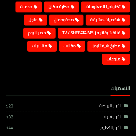
تكنولجيا المعلومات
حكاية مكان
خدمات
شخصيات مشرفة
صحةوجمال
عاجل
قناة شيفاتايمز TV / SHEFATAIMS
مصر اليوم
مطبخ شيفاتايمز
مقالات
مناسبات
منوعات
التسميات
اخبار الرياضة
523
اخبار فنيه
132
أخبارالتعليم
144