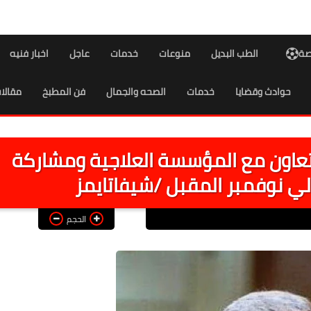
اصة
الطب البديل
منوعات
خدمات
عاجل
اخبار فنيه
حوادث وقضايا
خدمات
الصحه والجمال
فن المطبخ
مقالا
للتعاون مع المؤسسة العلاجية ومشاركة
 نوفمبر المقبل /شيفاتايمز
الحجم