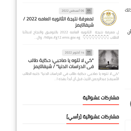
خلال ذلك
06 أغسطس 2022
لمعرفة نتيجة الثانويه العامه 2022 /
شيفاتايمز
مؤكداً أن
ل معرفة نتيجة الثانويه العامه 2022 بالتوفيق والنجاح لابنائنا
الطلاب 👇👇👇👇👇👇👇👇👇 https://g12.emis.gov.eg/ وال…
14 أكتوبر 2022
"كي لا تتوه يا صاحبي: حكاية طالب
في الدراسات الدنيا" / شيفاتايمز
"كي لا تتوه يا صاحبي: حكاية طالب في الدراسات الدنيا" كتبه الطالب
الأسيف| عبدالرحمن الليث قبل أن أبدأ بهذه ا…
مشاركات عشوائية
مشاركات عشوائية [رأسي]