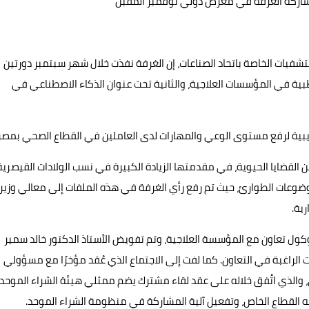
ومشاركة الغرفة في معرض دولي نوفمبر المقبل
تشفيات الخاصة باتحاد الصناعات، إن الغرفة نفذت خلال شهر سبتمبر دورتين
الطبية في المؤسسات العلاجية، والثانية تحت عنوان الذكاء الاصطناعي في
تدريبية لرفع مستوى الوعي والمهارات لدى العاملين في القطاع الصحي بمصر
 القضايا الحيوية، في مقدمتها الزيادة الكبيرة في نسب الولادات القيصرية
 وكذلك موضوعات الطوارئ، حيث تم رفع رأي الغرفة في هذه الملفات إلى معالي وزير
رية.
كول تعاون مع المؤسسة العلاجية، وتم تفويض الأستاذ الدكتور خالد سمير
لراغبة في التعاون. كما لفت إلى الاجتماع الذي عُقد مؤخرًا مع مسؤولي
والذي اتُفق خلاله على عقد لقاء مشترك يضم ممثلي هيئة الشراء الموحد
 القطاع الخاص، وتفعيل آلية المشاركة في منظومة الشراء الموحد.