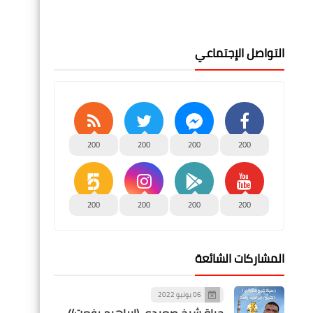
التواصل الإجتماعي
200
200
200
200
200
200
200
200
المشاركات الشائعة
06 يونيو 2022