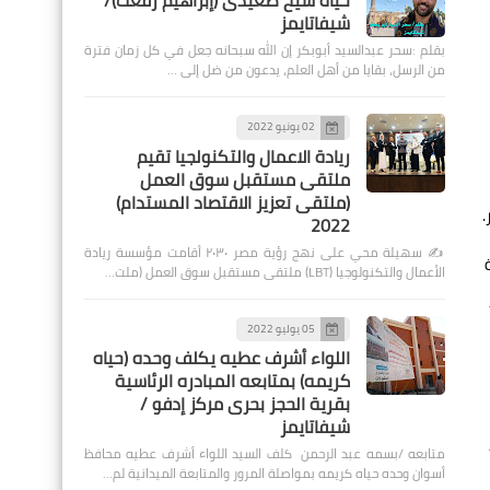
حياة شيخ صعيدى (إبراهيم رفعت)/
شيفاتايمز
بقلم :سحر عبدالسيد أبوبكر إن الله سبحانه جعل في كل زمان فترة
من الرسل، بقايا من أهل العلم، يدعون من ضل إلى …
02 يونيو 2022
ريادة الاعمال والتكنولجيا تقيم
ملتقى مستقبل سوق العمل
(ملتقى تعزيز الاقتصاد المستدام)
.
2022
✍️ سهيلة محي على نهج رؤية مصر ٢٠٣٠ أقامت مؤسسة ريادة
الأعمال والتكنولوجيا (LBT) ملتقى مستقبل سوق العمل (ملت…
05 يوليو 2022
اللواء أشرف عطيه يكلف وحده (حياه
كريمه) بمتابعه المبادره الرئاسية
بقرية الحجز بحرى مركز إدفو /
شيفاتايمز
متابعه /بسمه عبد الرحمن كلف السيد اللواء أشرف عطيه محافظ
أسوان وحده حياه كريمه بمواصلة المرور والمتابعة الميدانية لم…