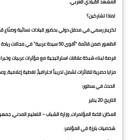
المشهد القيادي العربي.
لماذا تشاركين؟
تكريم رسمي في محفل دولي بحضور قيادات نسائية وصنّاع قرا
الظهور ضمن قائمة "أقوى 50 سيدة عربية" في مجالات ريادة الأعمال والابتكار.
فرصة لبناء شبكة علاقات استراتيجية مع مؤثرات عربيات وخبراء
مزايا حصرية للفائزات تشمل تدريباً احترافياً، تغطية إعلامية، وع
الحدث في سطور:
التاريخ: 20 يناير
المكان: قاعة المؤتمرات، وزارة الشباب – التعليم المدني، جمهو
شخصيات بارزة في المؤتمر: