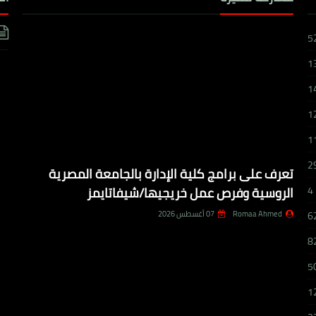
5
1
1
1
1
2
تعرف على برامج كلية الإدارة بالجامعة المصرية
الروسية وفرص عمل خريجيها/شيفاتايمز
4
Romaa Ahmed
07 أغسطس 2026
6
8
5
1