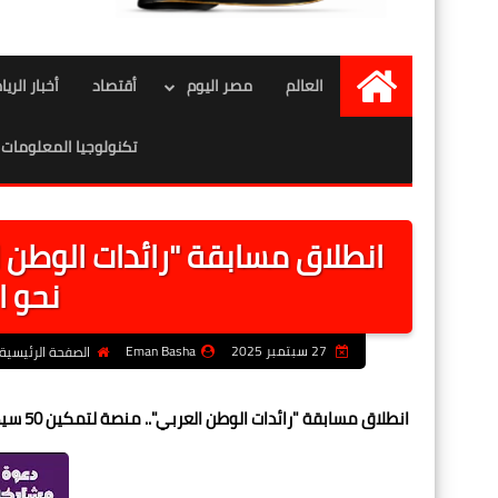
العالم
مصر اليوم
أقتصاد
أخبار الري
الرئيسية
تكنولوجيا المعلومات
نحو ال
27 سبتمبر 2025
Eman Basha
الصفحة الرئيسية
انطلاق مسابقة "رائدات الوطن العربي".. منصة لتمكين 50 سيدة عربية نحو الريادة والتأثير