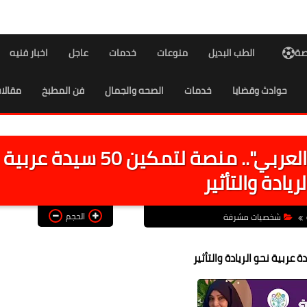
اصة
الطب البديل
منوعات
خدمات
عاجل
اخبار فنيه
حوادث وقضايا
خدمات
الصحه والجمال
فن المطبخ
مقالا
انطلاق مسابقة "رائدات الوطن العربي".. منصة لتمكين 50 سيدة عربية
ريادة والتأثير
الحجم
شخصيات مشرفة