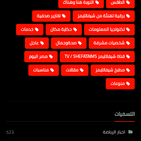
الطقس
النوبة هنا وهناك
برقية تهنئة من شيفاتايمز
تقارير صحفية
تكنولجيا المعلومات
حكاية مكان
خدمات
شخصيات مشرفة
صحةوجمال
عاجل
قناة شيفاتايمز TV / SHEFATAIMS
مصر اليوم
مطبخ شيفاتايمز
مقالات
مناسبات
منوعات
التسميات
اخبار الرياضة
523