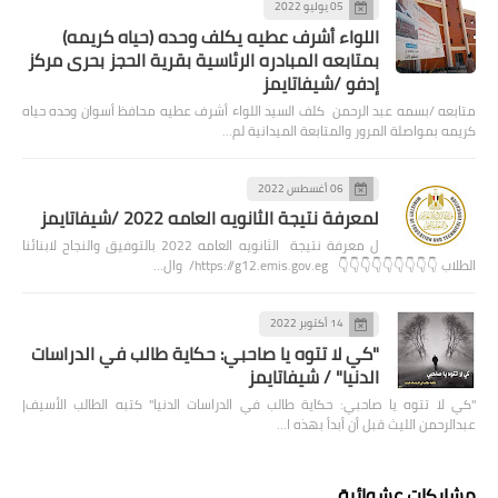
05 يوليو 2022
اللواء أشرف عطيه يكلف وحده (حياه كريمه)
بمتابعه المبادره الرئاسية بقرية الحجز بحرى مركز
إدفو /شيفاتايمز
متابعه /بسمه عبد الرحمن كلف السيد اللواء أشرف عطيه محافظ أسوان وحده حياه
كريمه بمواصلة المرور والمتابعة الميدانية لم…
06 أغسطس 2022
لمعرفة نتيجة الثانويه العامه 2022 /شيفاتايمز
ل معرفة نتيجة الثانويه العامه 2022 بالتوفيق والنجاح لابنائنا
الطلاب 👇👇👇👇👇👇👇👇👇 https://g12.emis.gov.eg/ وال…
14 أكتوبر 2022
"كي لا تتوه يا صاحبي: حكاية طالب في الدراسات
الدنيا" / شيفاتايمز
"كي لا تتوه يا صاحبي: حكاية طالب في الدراسات الدنيا" كتبه الطالب الأسيف|
عبدالرحمن الليث قبل أن أبدأ بهذه ا…
مشاركات عشوائية