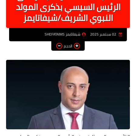
الرئيس السيسي بذكرى المولد
أخبار الرياصة
النبوي الشريف/شيفاتايمز
الطب البديل
منوعات
02 سبتمبر 2025
شيفاتايمز SHEFATAIMS
خدمات
الحجم
عاجل
اخبار فنيه
التعليم
الصحه
الطقس
معلومه قانونيه
تكنولوجيا المعلومات