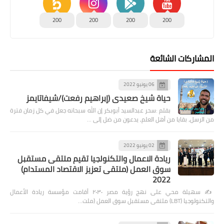
200
200
200
200
المشاركات الشائعة
06 يونيو 2022
حياة شيخ صعيدى (إبراهيم رفعت)/شيفاتايمز
بقلم :سحر عبدالسيد أبوبكر إن الله سبحانه جعل في كل زمان فترة
من الرسل، بقايا من أهل العلم، يدعون من ضل إلى …
02 يونيو 2022
ريادة الاعمال والتكنولجيا تقيم ملتقى مستقبل
سوق العمل (ملتقى تعزيز الاقتصاد المستدام)
2022
✍️ سهيلة محي على نهج رؤية مصر ٢٠٣٠ أقامت مؤسسة ريادة الأعمال
والتكنولوجيا (LBT) ملتقى مستقبل سوق العمل (ملت…