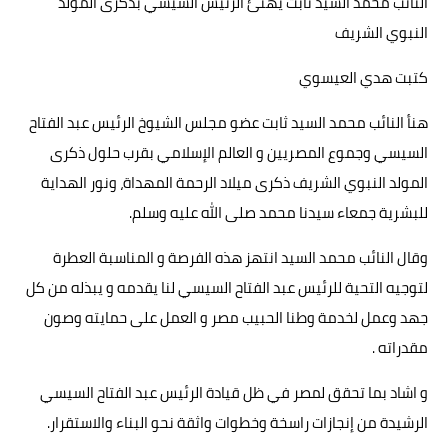
النائب محمد السيد ثابت يهنئ الرئيس السيسي بذكرى المولد
حوادث وقضايا
النبوي الشريف
خدمات
كتبت هدي العيسوي
الصحه والجمال
هنأ النائب محمد السيد ثابت عضو مجلس الشيوخ الرئيس عبد الفتاح
السيسي وجموع المصريين و العالم الإسلامي بقرب حلول ذكرى
فن المطبخ
المولد النبوي الشريف ذكرى ميلاد الرحمة المهداة، ونور الهداية
مقالات
للبشرية جمعاء سيدنا محمد صلى الله عليه وسلم.
وقال النائب محمد السيد انتهز هذه الفرصة و المناسبة العطرة
لتوجيه التحية للرئيس عبد الفتاح السيسي لنا يقدمه و يبذله من كل
جهد وعمل لخدمة وطنا الحبيب مصر و العمل على حمايته وصون
مقدراته .
و اشاد بما تحقق لمصر في ظل قيادة الرئيس عبد الفتاح السيسي
الرشيدة من إنجازات راسخة وخطوات واثقة نحو البناء والاستقرار.