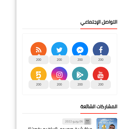
التواصل الإجتماعي
200
200
200
200
200
200
200
200
المشاركات الشائعة
06 يونيو 2022