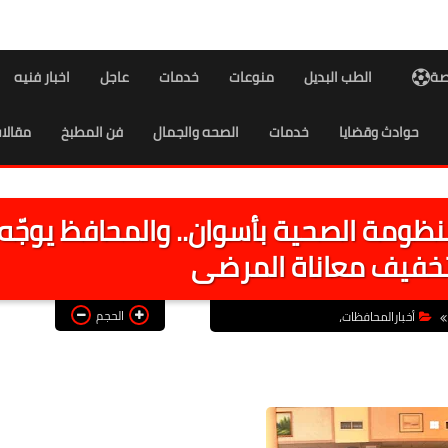
اصة
الطب البديل
منوعات
خدمات
عاجل
اخبار فنيه
حوادث وقضايا
خدمات
الصحه والجمال
فن المطبخ
مقالا
ظومة الصحية بأسوان.. والمحافظ يوجّه
تخفيف معاناة المرضى
الحجم
أخبارالمحافظات،