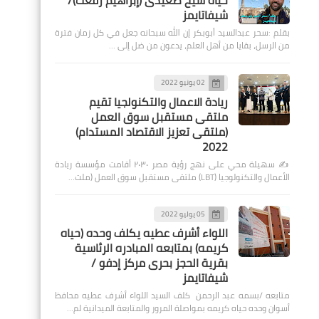
حياة شيخ صعيدى (إبراهيم رفعت)/
شيفاتايمز
بقلم :سحر عبدالسيد أبوبكر إن الله سبحانه جعل في كل زمان فترة
من الرسل، بقايا من أهل العلم، يدعون من ضل إلى …
02 يونيو 2022
ريادة الاعمال والتكنولجيا تقيم
ملتقى مستقبل سوق العمل
(ملتقى تعزيز الاقتصاد المستدام)
2022
✍️ سهيلة محي على نهج رؤية مصر ٢٠٣٠ أقامت مؤسسة ريادة
الأعمال والتكنولوجيا (LBT) ملتقى مستقبل سوق العمل (ملت…
05 يوليو 2022
اللواء أشرف عطيه يكلف وحده (حياه
كريمه) بمتابعه المبادره الرئاسية
بقرية الحجز بحرى مركز إدفو /
شيفاتايمز
متابعه /بسمه عبد الرحمن كلف السيد اللواء أشرف عطيه محافظ
أسوان وحده حياه كريمه بمواصلة المرور والمتابعة الميدانية لم…