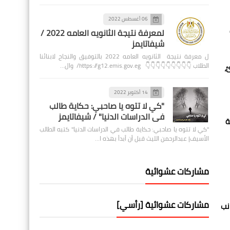
06 أغسطس 2022
لمعرفة نتيجة الثانويه العامه 2022 /
شيفاتايمز
ل معرفة نتيجة الثانويه العامه 2022 بالتوفيق والنجاح لابنائنا
الطلاب 👇👇👇👇👇👇👇👇👇 https://g12.emis.gov.eg/ وال…
،
14 أكتوبر 2022
"كي لا تتوه يا صاحبي: حكاية طالب
في الدراسات الدنيا" / شيفاتايمز
ة
"كي لا تتوه يا صاحبي: حكاية طالب في الدراسات الدنيا" كتبه الطالب
الأسيف| عبدالرحمن الليث قبل أن أبدأ بهذه ا…
مشاركات عشوائية
ددها 14
مشاركات عشوائية [رأسي]
رين، بجانب