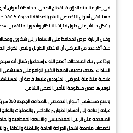
في إطار متابعته الدؤوبة للقطاع الصحي بمحافظة أسوان، أجرى
مستشفى أسوان التخصصي العام بالصداقة الجديدة، كشفت عن وج
بشكل مباشر على طول فترات الانتظار وشعور المنتفعين بعدم
وخلال الزيارة، حرص المحافظ على الاستماع إلى شكاوى ومطالب 
حيث أكد عدد من المرضى أن الانتظار الطويل ونقص الكوادر ال
وردًا على تلك الملاحظات، أوضح اللواء إسماعيل كمال أنه سي
السادات، بهدف تخفيف الضغط الكبير الواقع على مستشفى الص
علاجية متكاملة للمرضى المترددين عليها، خاصة أن المستشفى
توفيرها ضمن منظومة التأمين الصحي الشامل.
عيادة، إضافة إلى أقسام الطوارئ والداخلي والعمليات والعلاج
تخصصات متعددة تشمل الجراحة العامة والباطنة والأطفال والنسا