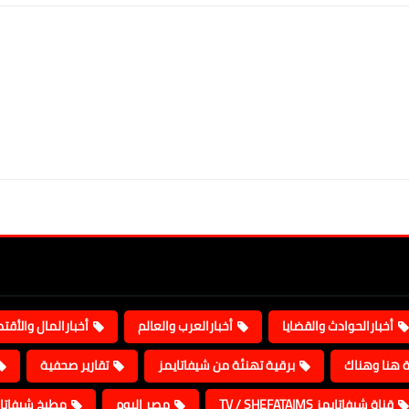
أخبارالحوادث والقضايا
أخبارالعرب والعالم
أخبارالمال والأقت
ة هنا وهناك
برقية تهنئة من شيفاتايمز
تقارير صحفية
قناة شيفاتايمز TV / SHEFATAIMS
مصر اليوم
مطبخ شيفاتا