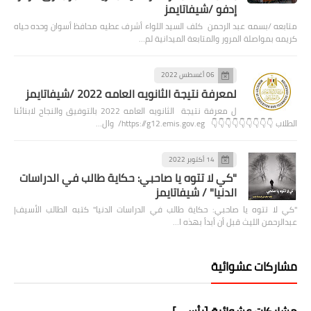
إدفو /شيفاتايمز
متابعه /بسمه عبد الرحمن كلف السيد اللواء أشرف عطيه محافظ أسوان وحده حياه
كريمه بمواصلة المرور والمتابعة الميدانية لم…
06 أغسطس 2022
لمعرفة نتيجة الثانويه العامه 2022 /شيفاتايمز
ل معرفة نتيجة الثانويه العامه 2022 بالتوفيق والنجاح لابنائنا
الطلاب 👇👇👇👇👇👇👇👇👇 https://g12.emis.gov.eg/ وال…
14 أكتوبر 2022
"كي لا تتوه يا صاحبي: حكاية طالب في الدراسات
الدنيا" / شيفاتايمز
"كي لا تتوه يا صاحبي: حكاية طالب في الدراسات الدنيا" كتبه الطالب الأسيف|
عبدالرحمن الليث قبل أن أبدأ بهذه ا…
مشاركات عشوائية