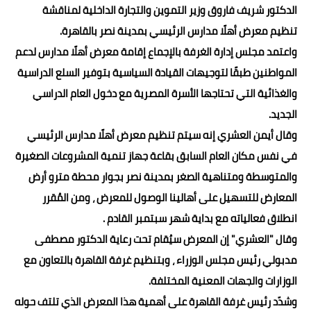
الدكتور شريف فاروق وزير التموين والتجارة الداخلية لمناقشة
تنظيم معرض أهلًا مدارس الرئيسي بمدينة نصر بالقاهرة.
واعتمد مجلس إدارة الغرفة بالإجماع إقامة معرض أهلًا مدارس لدعم
المواطنين طبقًا لتوجيهات القيادة السياسية بتوفير السلع الدراسية
والغذائية التي تحتاجها الأسرة المصرية مع دخول العام الدراسي
الجديد.
وقال أيمن العشري إنه سيتم تنظيم معرض أهلًا مدارس الرئيسي
في نفس مكان العام السابق بقاعة جهاز تنمية المشروعات الصغيرة
والمتوسطة ومتناهية الصغر بمدينة نصر بجوار محطة مترو أرض
المعارض للتسهيل على أهالينا الوصول للمعرض ، ومن المُقرر
انطلاق فعالياته مع بداية شهر سبتمبر القادم .
وقال "العشري" إن المعرض سيُقام تحت رعاية الدكتور مصطفى
مدبولي رئيس مجلس الوزراء ، وبتنظيم غرفة القاهرة بالتعاون مع
الوزارات والجهات المعنية المختلفة.
وشدّد رئيس غرفة القاهرة على أهمية هذا المعرض الذي تلتف حوله