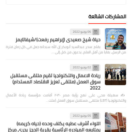
المشاركات الشائعة
06 يونيو 2022
حياة شيخ صعيدى (إبراهيم رفعت)/شيفاتايمز
بقلم :سحر عبدالسيد أبوبكر إن الله سبحانه جعل في كل زمان فترة
من الرسل، بقايا من أهل العلم، يدعون من ضل إلى …
02 يونيو 2022
ريادة الاعمال والتكنولجيا تقيم ملتقى مستقبل
سوق العمل (ملتقى تعزيز الاقتصاد المستدام)
2022
✍️ سهيلة محي على نهج رؤية مصر ٢٠٣٠ أقامت مؤسسة ريادة الأعمال
والتكنولوجيا (LBT) ملتقى مستقبل سوق العمل (ملت…
05 يوليو 2022
اللواء أشرف عطيه يكلف وحده (حياه كريمه)
بمتابعه المبادره الرئاسية بقرية الحجز بحرى مركز