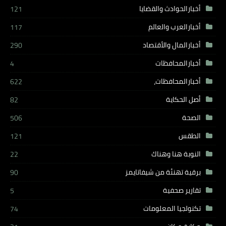
أخبارالحوادث والقضايا
121
أخبارالعرب والعالم
117
أخبارالمال والأقتصاد
290
أخبارالمحافظات
4
أخبارالمحافظات،
622
أصل الحكاية
82
الصحة
506
الطقس
121
النوبة هنا وهناك
22
برقية تهنئة من شيفاتايمز
90
تقارير صحفية
5
تكنولجيا المعلومات
74