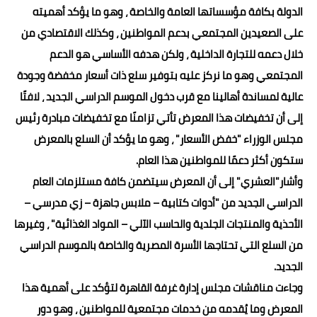
الدولة بكافة مؤسساتها العامة والخاصة ، وهو ما يؤكد أهميته
على الصعيدين المجتمعي بدعم المواطنين ، وكذلك الاقتصادي من
خلال دعمه للتجارة الداخلية ، ولكن هدفه الأساسي هو الدعم
المجتمعي وهو ما نركز عليه بتوفير سلع ذات أسعار مخفضة وجودة
عالية لمساندة أهالينا مع قرب دخول الموسم الدراسي الجديد ، لافتًا
إلى أن تخفيضات هذا المعرض تأتي تزامنًا مع تخفيضات مبادرة رئيس
مجلس الوزراء "خفض الأسعار" ، وهو ما يؤكد أن السلع بالمعرض
ستكون أكثر دعمًا للمواطنين هذا العام.
وأشار"العشري" إلى أن المعرض سيتضمن كافة مستلزمات العام
الدراسي الجديد من "أدوات كتابية – ملابس جاهزة – زي مدرسي –
الأحذية والمنتجات الجلدية والحاسب الآلي – المواد الغذائية" ، وغيرها
من السلع التي تحتاجها الأسرة المصرية والخاصة بالموسم الدراسي
الجديد.
وجاءت مناقشات مجلس إدارة غرفة القاهرة لتؤكد على أهمية هذا
المعرض وما يُقدمه من خدمات مجتمعية للمواطنين ، وهو دور