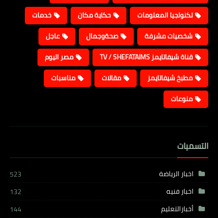
تكنولجيا المعلومات
حكاية مكان
خدمات
شخصيات مشرفة
صحةوجمال
عاجل
قناة شيفاتايمز TV / SHEFATAIMS
مصر اليوم
مطبخ شيفاتايمز
مقالات
مناسبات
منوعات
التسميات
اخبار الرياضة
523
اخبار فنيه
132
أخبارالتعليم
144