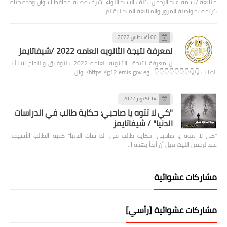
متابعه /بسمه عبد الرحمن كلف السيد اللواء أشرف عطيه محافظ أسوان وحده حياه
كريمه بمواصلة المرور والمتابعة الميدانية لم…
06 أغسطس 2022
لمعرفة نتيجة الثانويه العامه 2022 /شيفاتايمز
ل معرفة نتيجة الثانويه العامه 2022 بالتوفيق والنجاح لابنائنا
الطلاب 👇👇👇👇👇👇👇👇👇 https://g12.emis.gov.eg/ وال…
14 أكتوبر 2022
"كي لا تتوه يا صاحبي: حكاية طالب في الدراسات
الدنيا" / شيفاتايمز
"كي لا تتوه يا صاحبي: حكاية طالب في الدراسات الدنيا" كتبه الطالب الأسيف|
عبدالرحمن الليث قبل أن أبدأ بهذه ا…
مشاركات عشوائية
مشاركات عشوائية [رأسي]