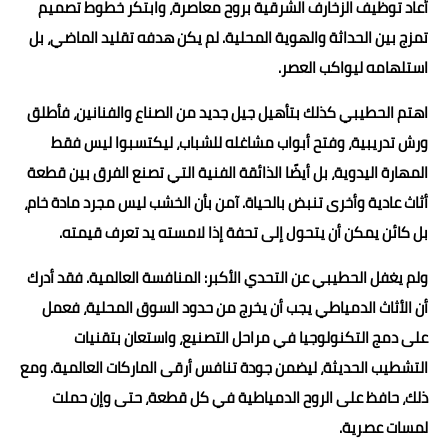
أعاد توظيف الزخارف الشرقية بروح معاصرة، وابتكر خطوط تصميم
تمزج بين الحداثة والهوية المحلية. لم يكن هدفه تقليد الماضي، بل
استلهامه ليواكب العصر.
اهتم الحطيبي كذلك بتأهيل جيل جديد من الصناع والفنانين، فأطلق
ورش تدريبية، وفتح أبواب مشاغله للشباب، ليكتسبوا ليس فقط
المهارة اليدوية، بل أيضًا الذائقة الفنية التي تصنع الفرق بين قطعة
أثاث عادية وأخرى تنبض بالحياة. آمن بأن الخشب ليس مجرد مادة خام،
بل كائن يمكن أن يتحول إلى تحفة إذا لامسته يد تعرف قيمته.
ولم يغفل الحطيبي عن التحدي الأكبر: المنافسة العالمية. فقد أدرك
أن الأثاث الدمياطي يجب أن يخرج من حدود السوق المحلية، فعمل
على دمج التكنولوجيا في مراحل التصنيع، واستعان بتقنيات
التشطيب الحديثة، ليضمن جودة تنافس أرقى الماركات العالمية. ومع
ذلك، حافظ على الروح الدمياطية في كل قطعة، حتى وإن حملت
لمسات عصرية.