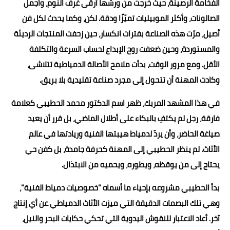
الفخامة الرصينة، حيث خرجت من ورشها أرقى غرف النوم، وأجمل
الصالونات، وأكثر الموبيليات تميّزًا ودقة. لكن، وكما يحدث لكل فن
أصيل، مرّت هذه الصناعة بفترات انكسار، حين زحفت المنتجات الرديئة
والمستوردة، وحين ضعفت روح الإبداع لحساب السرعة والتكلفة
الأقل. ومع مرور الوقت، بدأت ملامح الأصالة الدمياطية تتلاشى،
وكادت المهنة أن تتحول إلى مجرد صناعة تقليدية بلا بريق.
في هذا المشهد المربك، ظهر اسم الدكتور محمد الحطيبي كعلامة
فارقة، رجل لم يكتفِ بالبكاء على أطلال الماضي، بل قرر أن يعيد
صياغة الحاضر، وأن يردّ لدمياط هيبتها الفنية وريادتها في عالم
الأثاث. لم ينظر الحطيبي إلى المهنة كحرفة جامدة، بل كفن حي
يحتاج إلى من يوقظه، ويطوره، ويحميه من الابتذال.
بدأ الحطيبي مشروعه بإحياء ما أسماه "خصوصيات دمياط الفنية"،
وهي تلك البصمات الدقيقة التي ميزت الأثاث الدمياطي عن أي إنتاج
آخر. أعاد الاعتبار للنقوش اليدوية التي تحكي حكايات البحر والنيل،