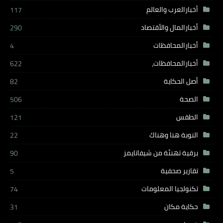
أخبارالعرب والعالم
117
أخبارالمال والأقتصاد
290
أخبارالمحافظات
4
أخبارالمحافظات،
622
أصل الحكاية
82
الصحة
506
الطقس
121
النوبة هنا وهناك
22
برقية تهنئة من شيفاتايمز
90
تقارير صحفية
5
تكنولجيا المعلومات
74
حكاية مكان
31