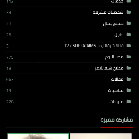
خدمات
112
شخصيات مشرفة
33
صحةوجمال
21
عاجل
26
قناة شيفاتايمز TV / SHEFATAIMS
3
مصر اليوم
775
مطبخ شيفاتايمز
19
مقالات
663
مناسبات
19
منوعات
228
مشاركة مميزة