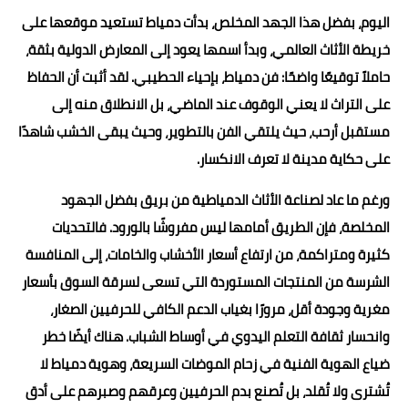
اليوم، بفضل هذا الجهد المخلص، بدأت دمياط تستعيد موقعها على
خريطة الأثاث العالمي، وبدأ اسمها يعود إلى المعارض الدولية بثقة،
حاملاً توقيعًا واضحًا: فن دمياط، بإحياء الحطيبي. لقد أثبت أن الحفاظ
على التراث لا يعني الوقوف عند الماضي، بل الانطلاق منه إلى
مستقبل أرحب، حيث يلتقي الفن بالتطوير، وحيث يبقى الخشب شاهدًا
على حكاية مدينة لا تعرف الانكسار.
ورغم ما عاد لصناعة الأثاث الدمياطية من بريق بفضل الجهود
المخلصة، فإن الطريق أمامها ليس مفروشًا بالورود. فالتحديات
كثيرة ومتراكمة، من ارتفاع أسعار الأخشاب والخامات، إلى المنافسة
الشرسة من المنتجات المستوردة التي تسعى لسرقة السوق بأسعار
مغرية وجودة أقل، مرورًا بغياب الدعم الكافي للحرفيين الصغار،
وانحسار ثقافة التعلم اليدوي في أوساط الشباب. هناك أيضًا خطر
ضياع الهوية الفنية في زحام الموضات السريعة، وهوية دمياط لا
تُشترى ولا تُقلد، بل تُصنع بدم الحرفيين وعرقهم وصبرهم على أدق