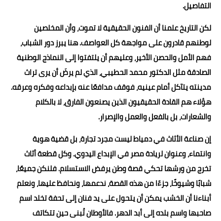
التفاصيل.
لكن التاريخ علمنا أن الفنون الحقيقية لا تموت، وأن المخلصين
لوطنهم قادرون على مواجهة كل العواصف. هنا يبرز دور الشباب،
فهم الأمل والحصن الأخير، وعليهم أن يلتفتوا إلى النماذج الوطنية
الصادقة مثل الدكتور محمد الحطيبي، الذي لم يرضَ أن يرى تراث
مدينته يتآكل أمام عينيه، فوقف مدافعًا عنه بإبداعه وفكره وعرقه.
هؤلاء هم القادة الحقيقيون الذين يصنعون الفارق، لا بالكلام
والشعارات، بل بالفعل والعمل والإصرار.
إن صناعة الأثاث في دمياط ليست مجرد تجارة، بل قضية هوية
وانتماء، وعنوان لريادة مصر في الإبداع اليدوي. وكل قطعة أثاث
تخرج من ورشها تحكي قصة وطن يرفض الاستسلام. فلنكن جميعًا،
شبابًا وشيوخًا، جزءًا من هذه القصة، ندعمها، ونحافظ عليها، ونعلم
أبناءنا أن الخشب يمكن أن يتحول على يد فنان إلى تحفة تخلد اسم
صاحبها واسم بلده إلى أبد الدهر. فالأوطان تُبنى حين تتكاتف