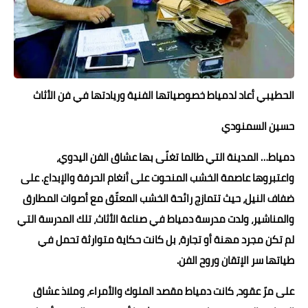
حوادث وقضايا
خدمات
الصحه والجمال
الحطيبي أعاد لدمياط خصوصياتها الفنية وريادتها في فن الأثاث
فن المطبخ
حسين السمنودي
مقالات
دمياط… المدينة التي طالما تغنّى بها عشاق الفن اليدوي،
واعتبروها عاصمة الخشب المنحوت على أنغام الحرفة والإبداع. على
ضفاف النيل، حيث تتمازج رائحة الخشب المعتّق مع أصوات المطارق
والمناشير، ولدت مدرسة دمياط في صناعة الأثاث، تلك المدرسة التي
لم تكن مجرد مهنة أو تجارة، بل كانت حكاية متوارثة تحمل في
طياتها سر الإتقان وروح الفن.
على مرّ عقود، كانت دمياط مقصد الملوك والأمراء، وملاذ عشاق