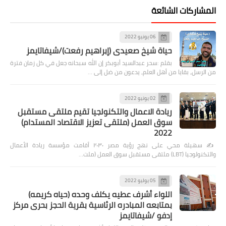
المشاركات الشائعة
06 يونيو 2022
حياة شيخ صعيدى (إبراهيم رفعت)/شيفاتايمز
بقلم :سحر عبدالسيد أبوبكر إن الله سبحانه جعل في كل زمان فترة
من الرسل، بقايا من أهل العلم، يدعون من ضل إلى …
02 يونيو 2022
ريادة الاعمال والتكنولجيا تقيم ملتقى مستقبل
سوق العمل (ملتقى تعزيز الاقتصاد المستدام)
2022
✍️ سهيلة محي على نهج رؤية مصر ٢٠٣٠ أقامت مؤسسة ريادة الأعمال
والتكنولوجيا (LBT) ملتقى مستقبل سوق العمل (ملت…
05 يوليو 2022
اللواء أشرف عطيه يكلف وحده (حياه كريمه)
بمتابعه المبادره الرئاسية بقرية الحجز بحرى مركز
إدفو /شيفاتايمز