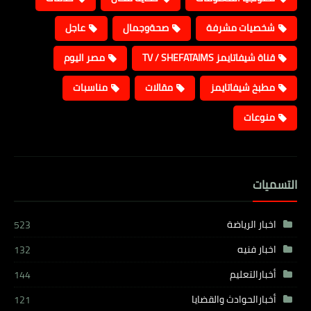
شخصيات مشرفة
صحةوجمال
عاجل
قناة شيفاتايمز TV / SHEFATAIMS
مصر اليوم
مطبخ شيفاتايمز
مقالات
مناسبات
منوعات
التسميات
اخبار الرياضة
523
اخبار فنيه
132
أخبارالتعليم
144
أخبارالحوادث والقضايا
121