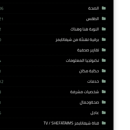
الصحة
06
الطقس
21
النوبة هنا وهناك
2
برقية تهنئة من شيفاتايمز
0
تقارير صحفية
تكنولجيا المعلومات
4
حكاية مكان
1
خدمات
12
شخصيات مشرفة
3
صحةوجمال
1
عاجل
6
قناة شيفاتايمز TV / SHEFATAIMS