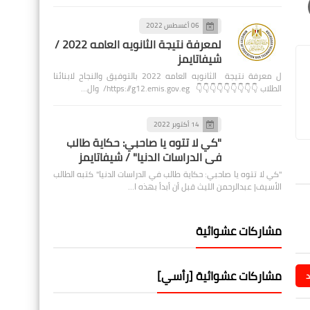
06 أغسطس 2022
لمعرفة نتيجة الثانويه العامه 2022 /
شيفاتايمز
ل معرفة نتيجة الثانويه العامه 2022 بالتوفيق والنجاح لابنائنا
الطلاب 👇👇👇👇👇👇👇👇👇 https://g12.emis.gov.eg/ وال…
14 أكتوبر 2022
"كي لا تتوه يا صاحبي: حكاية طالب
في الدراسات الدنيا" / شيفاتايمز
"كي لا تتوه يا صاحبي: حكاية طالب في الدراسات الدنيا" كتبه الطالب
الأسيف| عبدالرحمن الليث قبل أن أبدأ بهذه ا…
مشاركات عشوائية
مشاركات عشوائية [رأسي]
د