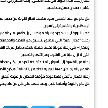
قطار رحلات ابناء النوبة في عيد الأضحى.. رحلة الحنين إلى الجذو
بقلم : حمدى حسن عبدالسيد
كل عام مع عيد الأضحى يعود مشهد قطار النوبة من جديد، محمّل
الإسكندرية والقاهرة إلى أسوان
قطار النوبة ليست مجرد وسيلة مواصلات، بل طقس من طقوس ال
رحلات "قطار العيد" التي تنطلق بتنسيق من الاندية والجمعيات ال
وصغارًا – في رحلة طويلة لكنها مليئة بالدفء. داخل عربات القطار
التي لا تزال حيّة في القلوب رغم البُعد والتهجير.
رحلة من القاهرة إلى أسوان، ثم تبدأ فرحة العيد في كل محطة. 
طقوس العيد بطريقتها النوبية الخاصة: زيارات العائلة، ذبح الأض
رحلة القطار لا تُمثّل فقط عودة مؤقتة للمكان، بل عودة أعمق لل
كل عام والنوبة وأهلها بخير.. وعيد سعيد على كل من عاد وعل