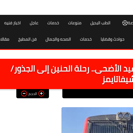
اصة
الطب البديل
منوعات
خدمات
عاجل
اخبار فنيه
حوادث وقضايا
خدمات
الصحه والجمال
فن المطبخ
مقالا
يد الأضحى.. رحلة الحنين إلى الجذور/
يفاتايمز
الحجم