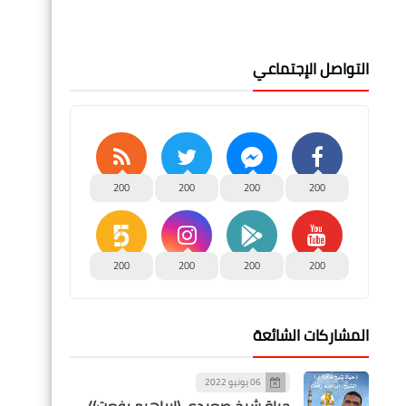
التواصل الإجتماعي
200
200
200
200
200
200
200
200
المشاركات الشائعة
06 يونيو 2022