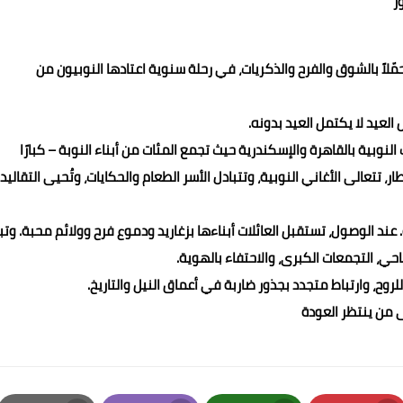
ر
اً بالشوق والفرح والذكريات، في رحلة سنوية اعتادها النوبيون من
عيد لا يكتمل العيد بدونه.
نوبية بالقاهرة والإسكندرية حيث تجمع المئات من أبناء النوبة – كبارًا
، تتعالى الأغاني النوبية، وتتبادل الأسر الطعام والحكايات، وتُحيى التقاليد
عند الوصول، تستقبل العائلات أبناءها بزغاريد ودموع فرح وولائم محبة. وتب
احي، التجمعات الكبرى، والاحتفاء بالهوية.
روح، وارتباط متجدد بجذور ضاربة في أعماق النيل والتاريخ.
ى من ينتظر العودة