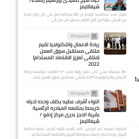
حياة شيخ صعيدى (إبراهيم رفعت)/
شيفاتايمز
بقلم :سحر عبدالسيد أبوبكر إن الله سبحانه جعل في كل زمان فترة
من الرسل، بقايا من أهل العلم، يدعون من ضل إلى …
02 يونيو 2022
ريادة الاعمال والتكنولجيا تقيم
ملتقى مستقبل سوق العمل
(ملتقى تعزيز الاقتصاد المستدام)
2022
✍️ سهيلة محي على نهج رؤية مصر ٢٠٣٠ أقامت مؤسسة ريادة
الأعمال والتكنولوجيا (LBT) ملتقى مستقبل سوق العمل (ملت…
دأ
05 يوليو 2022
اللواء أشرف عطيه يكلف وحده (حياه
كريمه) بمتابعه المبادره الرئاسية
بقرية الحجز بحرى مركز إدفو /
شيفاتايمز
متابعه /بسمه عبد الرحمن كلف السيد اللواء أشرف عطيه محافظ
أسوان وحده حياه كريمه بمواصلة المرور والمتابعة الميدانية لم…