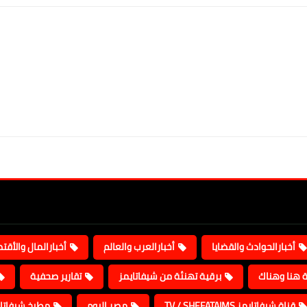
أخبارالحوادث والقضايا
أخبارالعرب والعالم
أخبارالمال والأقت
ة هنا وهناك
برقية تهنئة من شيفاتايمز
تقارير صحفية
قناة شيفاتايمز TV / SHEFATAIMS
مصر اليوم
مطبخ شيفاتا