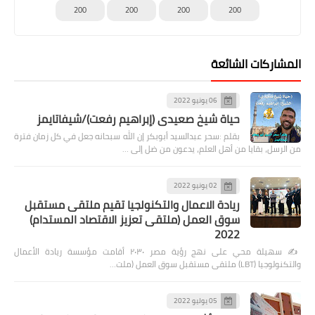
200
200
200
200
المشاركات الشائعة
06 يونيو 2022
حياة شيخ صعيدى (إبراهيم رفعت)/شيفاتايمز
بقلم :سحر عبدالسيد أبوبكر إن الله سبحانه جعل في كل زمان فترة
من الرسل، بقايا من أهل العلم، يدعون من ضل إلى …
02 يونيو 2022
ريادة الاعمال والتكنولجيا تقيم ملتقى مستقبل
سوق العمل (ملتقى تعزيز الاقتصاد المستدام)
2022
✍️ سهيلة محي على نهج رؤية مصر ٢٠٣٠ أقامت مؤسسة ريادة الأعمال
والتكنولوجيا (LBT) ملتقى مستقبل سوق العمل (ملت…
05 يوليو 2022