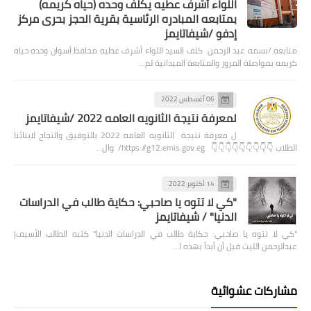
اللواء أشرف عطيه يكلف وحده (حياه كريمه)
بمتابعه المبادره الرئاسية بقرية الحجز بحرى مركز
إدفو /شيفاتايمز
متابعه /بسمه عبد الرحمن كلف السيد اللواء أشرف عطيه محافظ أسوان وحده حياه
كريمه بمواصلة المرور والمتابعة الميدانية لم…
06 أغسطس 2022
لمعرفة نتيجة الثانويه العامه 2022 /شيفاتايمز
ل معرفة نتيجة الثانويه العامه 2022 بالتوفيق والنجاح لابنائنا
الطلاب 👇👇👇👇👇👇👇👇👇 https://g12.emis.gov.eg/ وال…
14 أكتوبر 2022
"كي لا تتوه يا صاحبي: حكاية طالب في الدراسات
الدنيا" / شيفاتايمز
"كي لا تتوه يا صاحبي: حكاية طالب في الدراسات الدنيا" كتبه الطالب الأسيف|
عبدالرحمن الليث قبل أن أبدأ بهذه ا…
مشاركات عشوائية