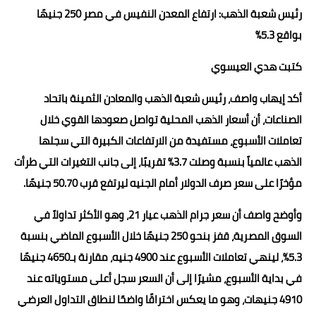
رئيس شعبة الذهب: ارتفاع المعدن النفيس في مصر 250 جنيهًا
حوادث وقضايا
بواقع 5.3%
خدمات
كتبت هدي العيسوي
الصحه والجمال
أكد إيهاب واصف، رئيس شعبة الذهب والمعادن الثمينة باتحاد
فن المطبخ
الصناعات، أن أسعار الذهب المحلية تواصل صعودها القوي خلال
مقالات
تعاملات الأسبوع، مستفيدة من الارتفاعات الكبيرة التي سجلها
الذهب عالمياً بنسبة وصلت 3.7% تقريبًا، إلى جانب التغيرات التي طرأت
مؤخرًا على سعر صرف الدولار أمام الجنيه ليرتفع قرب 50.70 جنيهًا.
وأوضح واصف أن سعر جرام الذهب عيار 21، وهو الأكثر تداولاً في
السوق المصرية، قفز بنحو 250 جنيهًا خلال الأسبوع الماضي بنسبة
5.3%، لينهي تعاملات الأسبوع عند 4900 جنيه، مقارنة بـ4650 جنيهًا
في بداية الأسبوع، مشيرًا إلى أن السعر سجل أعلى مستوياته عند
4910 جنيهات، وهو ما يعكس اختراقًا واضحًا لنطاق التداول العرضي