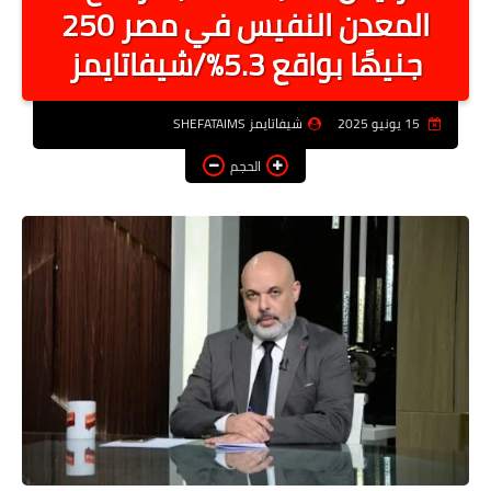
المعدن النفيس في مصر 250
أخبار الرياصة
جنيهًا بواقع 5.3%/شيفاتايمز
الطب البديل
منوعات
15 يونيو 2025
شيفاتايمز SHEFATAIMS
خدمات
الحجم
عاجل
اخبار فنيه
التعليم
الصحه
الطقس
معلومه قانونيه
تكنولوجيا المعلومات