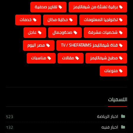
برقية تهنئة من شيفاتايمز
تقارير صحفية
تكنولجيا المعلومات
حكاية مكان
خدمات
شخصيات مشرفة
صحةوجمال
عاجل
قناة شيفاتايمز TV / SHEFATAIMS
مصر اليوم
مطبخ شيفاتايمز
مقالات
مناسبات
منوعات
التسميات
اخبار الرياضة
523
اخبار فنيه
132