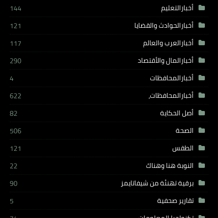
أخبارالتعليم
144
أخبارالحوادث والقضايا
121
أخبارالعرب والعالم
117
أخبارالمال والأقتصاد
290
أخبارالمحافظات
4
أخبارالمحافظات،
622
أصل الحكاية
82
الصحة
506
الطقس
121
النوبة هنا وهناك
22
برقية تهنئة من شيفاتايمز
90
تقارير صحفية
5