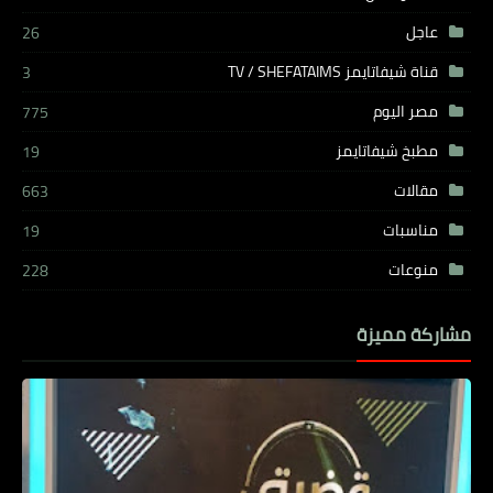
عاجل
26
قناة شيفاتايمز TV / SHEFATAIMS
3
مصر اليوم
775
مطبخ شيفاتايمز
19
مقالات
663
مناسبات
19
منوعات
228
مشاركة مميزة