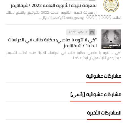
لمعرفة نتيجة الثانويه العامه 2022 /شيفاتايمز
ل معرفة نتيجة الثانويه العامه 2022 بالتوفيق والنجاح لابنائنا
الطلاب 👇👇👇👇👇👇👇👇👇 https://g12.emis.gov.eg/ وال…
14 أكتوبر 2022
"كي لا تتوه يا صاحبي: حكاية طالب في الدراسات
الدنيا" / شيفاتايمز
"كي لا تتوه يا صاحبي: حكاية طالب في الدراسات الدنيا" كتبه الطالب الأسيف|
عبدالرحمن الليث قبل أن أبدأ بهذه ا…
مشاركات عشوائية
مشاركات عشوائية [رأسي]
المشاركات الأخيرة