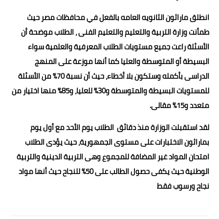
حوادث وقضايا
انطلق ماراثون الثانويه العامه بالفعل في محافظات مصر حيث
طمأنت وزارة التربية والتعليم والتعليم الفنى ، الطلاب موضحة أن
خدمات
الأسئلة راعت جميع مستويات الطلاب المعرفية والعلمية سواء
الصحه والجمال
البسيطة أو المتوسطة والعليا كما أنها موزعة على المنهج
الدراسى بأكمله وستكون بلا أخطاء، حيث أن نسبة 70% من الأسئلة
فن المطبخ
للمستويات البسيطة والمتوسطة و30% للعليا، و85% منها اختيار من
مقالات
متعدد و15% مقالى.
لقد استقبلت الوزارة منذ دقائق الطلاب يوم الأحد مع أول يوم
بماراثون الاختبارات على مستوى الجمهورية، حيث يؤدى الطلاب
امتحان المواد غير المضافة للمجموع وهى التربية الدينية والتربية
الوطنية حيث يكفى حصول الطالب على 50% للنجاح حيث أنها مواد
نجاح ورسوب فقط