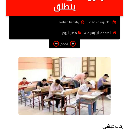
ينطلق
أخبار الرياصة
الطب البديل
15 يونيو 2025
Rehab habshy
منوعات
الصفحة الرئيسية
مصر اليوم
خدمات
الحجم
عاجل
اخبار فنيه
التعليم
الصحه
الطقس
معلومه قانونيه
تكنولوجيا المعلومات
رحاب حبشي