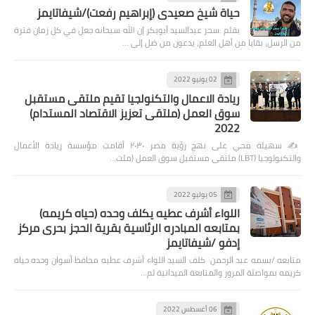
حياة شيخ صعيدى (إبراهيم رفعت)/شيفاتايمز
بقلم :سحر عبدالسيد أبوبكر إن الله سبحانه جعل في كل زمان فترة
من الرسل، بقايا من أهل العلم، يدعون من ضل إلى …
02 يونيو 2022
ريادة الاعمال والتكنولجيا تقيم ملتقى مستقبل
سوق العمل (ملتقى تعزيز الاقتصاد المستدام)
2022
✍️ سهيلة محي على نهج رؤية مصر ٢٠٣٠ أقامت مؤسسة ريادة الأعمال
والتكنولوجيا (LBT) ملتقى مستقبل سوق العمل (ملت…
05 يوليو 2022
اللواء أشرف عطيه يكلف وحده (حياه كريمه)
بمتابعه المبادره الرئاسية بقرية الحجز بحرى مركز
إدفو /شيفاتايمز
متابعه /بسمه عبد الرحمن كلف السيد اللواء أشرف عطيه محافظ أسوان وحده حياه
كريمه بمواصلة المرور والمتابعة الميدانية لم…
06 أغسطس 2022