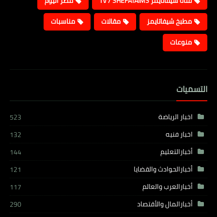
قناة شيفاتايمز TV / SHEFATAIMS
مصر اليوم
مطبخ شيفاتايمز
مقالات
مناسبات
منوعات
التسميات
اخبار الرياضة
523
اخبار فنيه
132
أخبارالتعليم
144
أخبارالحوادث والقضايا
121
أخبارالعرب والعالم
117
أخبارالمال والأقتصاد
290