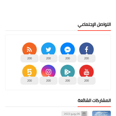
التواصل الإجتماعي
200
200
200
200
200
200
200
200
المشاركات الشائعة
06 يونيو 2022