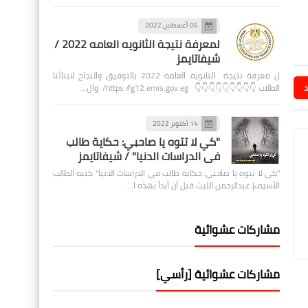
06 أغسطس 2022
لمعرفة نتيجة الثانويه العامه 2022 /
شيفاتايمز
ل معرفة نتيجة الثانويه العامه 2022 بالتوفيق والنجاح لابنائنا
الطلاب 👇👇👇👇👇👇👇👇👇 https://g12.emis.gov.eg/ وال…
د
14 أكتوبر 2022
"كي لا تتوه يا صاحبي: حكاية طالب
في الدراسات الدنيا" / شيفاتايمز
"كي لا تتوه يا صاحبي: حكاية طالب في الدراسات الدنيا" كتبه الطالب
الأسيف| عبدالرحمن الليث قبل أن أبدأ بهذه ا…
مشاركات عشوائية
مشاركات عشوائية [رأسي]