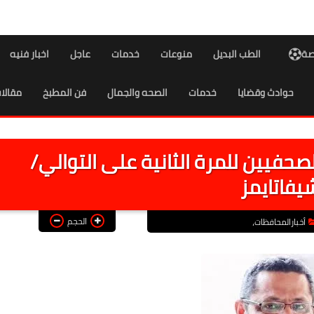
اصة
الطب البديل
منوعات
خدمات
عاجل
اخبار فنيه
حوادث وقضايا
خدمات
الصحه والجمال
فن المطبخ
مقالا
حفيين للمرة الثانية على التوالي/
يفاتايمز
الحجم
أخبارالمحافظات،