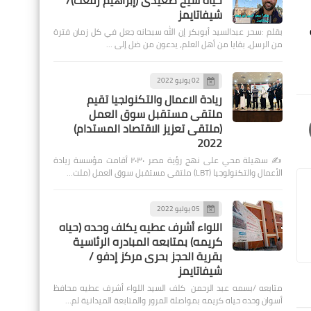
حياة شيخ صعيدى (إبراهيم رفعت)/
شيفاتايمز
بقلم :سحر عبدالسيد أبوبكر إن الله سبحانه جعل في كل زمان فترة
من الرسل، بقايا من أهل العلم، يدعون من ضل إلى …
02 يونيو 2022
ريادة الاعمال والتكنولجيا تقيم
ملتقى مستقبل سوق العمل
(ملتقى تعزيز الاقتصاد المستدام)
2022
✍️ سهيلة محي على نهج رؤية مصر ٢٠٣٠ أقامت مؤسسة ريادة
الأعمال والتكنولوجيا (LBT) ملتقى مستقبل سوق العمل (ملت…
05 يوليو 2022
اللواء أشرف عطيه يكلف وحده (حياه
كريمه) بمتابعه المبادره الرئاسية
بقرية الحجز بحرى مركز إدفو /
شيفاتايمز
متابعه /بسمه عبد الرحمن كلف السيد اللواء أشرف عطيه محافظ
أسوان وحده حياه كريمه بمواصلة المرور والمتابعة الميدانية لم…