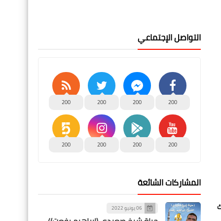
التواصل الإجتماعي
200
200
200
200
200
200
200
200
المشاركات الشائعة
ك
06 يونيو 2022