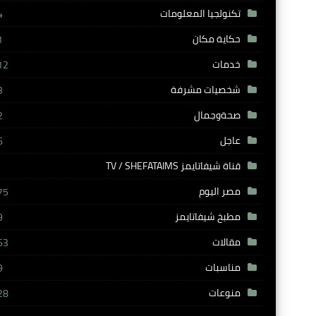
تكنولجيا المعلومات
4
حكاية مكان
1
خدمات
12
شخصيات مشرفة
3
صحةوجمال
2
عاجل
6
قناة شيفاتايمز TV / SHEFATAIMS
مصر اليوم
75
مطبخ شيفاتايمز
9
مقالات
63
مناسبات
9
منوعات
28