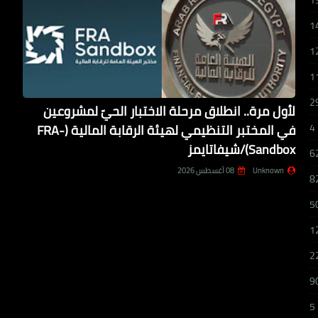
1
1
1
1
2
لأول مرة.. انطلاق مرحلة الاختبار الحيّ لمشروعين
في المختبر التنظيمي لهيئة الرقابة المالية (FRA-
4
Sandbox)/شيفاتايمز
6
Unknown
08 أغسطس 2026
8
5
1
2
9
5