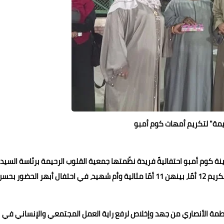
يمة" لتكريم أمهات كوم أمبو
 كوم أمبو احتفاليةً فريدة نظّمتها جمعية القلوب الرحيمة برئاسة السيد
فاطمة الأنصاري، التي قدّمت لوحة إنسانية رفيعة المستوى لتكريم 12 أمًا، بينهن 11 أمًا مثالية وأم شهيد، في احتفال أبهر الحضور بح
طمة الأنصاري من جهد وإخلاص لرفع راية العمل المجتمعي والإنساني في