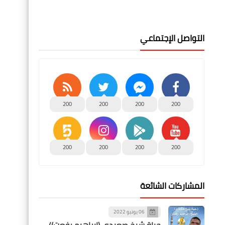
التواصل الإجتماعي
200
200
200
200
200
200
200
200
المشاركات الشائعة
06 يونيو 2022