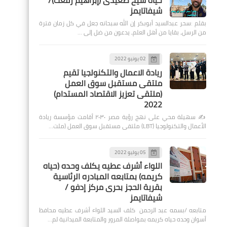
حياة شيخ صعيدى (إبراهيم رفعت)/
شيفاتايمز
بقلم :سحر عبدالسيد أبوبكر إن الله سبحانه جعل في كل زمان فترة
من الرسل، بقايا من أهل العلم، يدعون من ضل إلى …
02 يونيو 2022
ريادة الاعمال والتكنولجيا تقيم
ملتقى مستقبل سوق العمل
(ملتقى تعزيز الاقتصاد المستدام)
2022
✍️ سهيلة محي على نهج رؤية مصر ٢٠٣٠ أقامت مؤسسة ريادة
الأعمال والتكنولوجيا (LBT) ملتقى مستقبل سوق العمل (ملت…
05 يوليو 2022
اللواء أشرف عطيه يكلف وحده (حياه
كريمه) بمتابعه المبادره الرئاسية
بقرية الحجز بحرى مركز إدفو /
شيفاتايمز
متابعه /بسمه عبد الرحمن كلف السيد اللواء أشرف عطيه محافظ
أسوان وحده حياه كريمه بمواصلة المرور والمتابعة الميدانية لم…