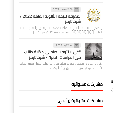
06 أغسطس 2022
لمعرفة نتيجة الثانويه العامه 2022 /
شيفاتايمز
ل معرفة نتيجة الثانويه العامه 2022 بالتوفيق والنجاح لابنائنا
الطلاب 👇👇👇👇👇👇👇👇👇 https://g12.emis.gov.eg/ وال…
14 أكتوبر 2022
"كي لا تتوه يا صاحبي: حكاية طالب
في الدراسات الدنيا" / شيفاتايمز
"كي لا تتوه يا صاحبي: حكاية طالب في الدراسات الدنيا" كتبه الطالب
الأسيف| عبدالرحمن الليث قبل أن أبدأ بهذه ا…
ة
مشاركات عشوائية
سن
مشاركات عشوائية [رأسي]