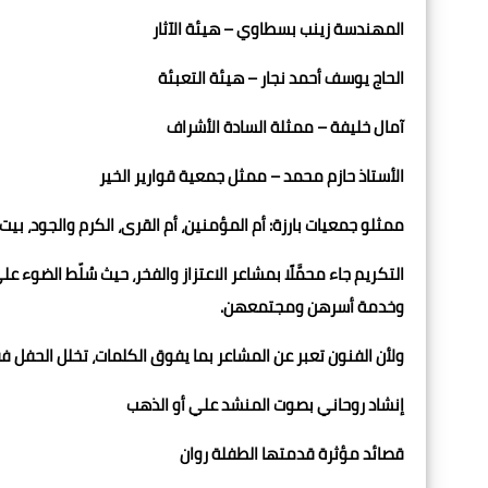
المهندسة زينب بسطاوي – هيئة الآثار
الحاج يوسف أحمد نجار – هيئة التعبئة
آمال خليفة – ممثلة السادة الأشراف
الأستاذ حازم محمد – ممثل جمعية قوارير الخير
ممثلو جمعيات بارزة: أم المؤمنين، أم القرى، الكرم والجود، بيت 
التكريم جاء محمَّلًا بمشاعر الاعتزاز والفخر، حيث سُلّط الضو
وخدمة أسرهن ومجتمعهن.
ولأن الفنون تعبر عن المشاعر بما يفوق الكلمات، تخلل الحفل ف
إنشاد روحاني بصوت المنشد علي أو الذهب
قصائد مؤثرة قدمتها الطفلة روان