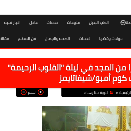
اصة
الطب البديل
منوعات
خدمات
عاجل
اخبار فنيه
حوادث وقضايا
خدمات
الصحه والجمال
فن المطبخ
مقالا
من المجد في ليلة "القلوب الرحيمة"
 كوم أمبو/شيفاتايمز
الحجم
لرئيسية
النوبة هنا وهناك