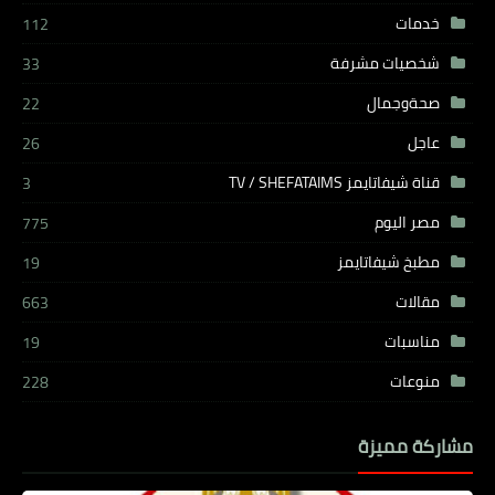
خدمات
112
شخصيات مشرفة
33
صحةوجمال
22
عاجل
26
قناة شيفاتايمز TV / SHEFATAIMS
3
مصر اليوم
775
مطبخ شيفاتايمز
19
مقالات
663
مناسبات
19
منوعات
228
مشاركة مميزة