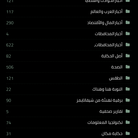
أخبارالحوادث والقضايا
121
أخبارالعرب والعالم
117
أخبارالمال والأقتصاد
290
أخبارالمحافظات
4
أخبارالمحافظات،
622
أصل الحكاية
82
الصحة
506
الطقس
121
النوبة هنا وهناك
22
برقية تهنئة من شيفاتايمز
90
تقارير صحفية
5
تكنولجيا المعلومات
74
حكاية مكان
31