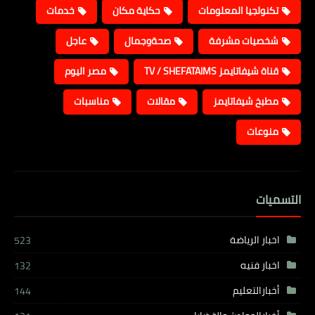
تكنولجيا المعلومات
حكاية مكان
خدمات
شخصيات مشرفة
صحةوجمال
عاجل
قناة شيفاتايمز TV / SHEFATAIMS
مصر اليوم
مطبخ شيفاتايمز
مقالات
مناسبات
منوعات
التسميات
اخبار الرياضة
523
اخبار فنيه
132
أخبارالتعليم
144