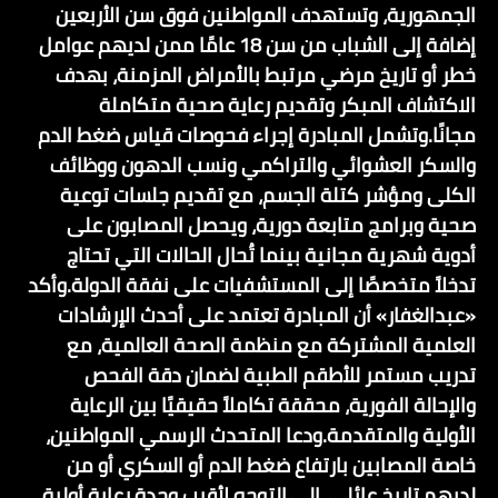
الجمهورية، وتستهدف المواطنين فوق سن الأربعين
إضافة إلى الشباب من سن 18 عامًا ممن لديهم عوامل
خطر أو تاريخ مرضي مرتبط بالأمراض المزمنة، بهدف
الاكتشاف المبكر وتقديم رعاية صحية متكاملة
مجانًا.وتشمل المبادرة إجراء فحوصات قياس ضغط الدم
والسكر العشوائي والتراكمي ونسب الدهون ووظائف
الكلى ومؤشر كتلة الجسم، مع تقديم جلسات توعية
صحية وبرامج متابعة دورية، ويحصل المصابون على
أدوية شهرية مجانية بينما تُحال الحالات التي تحتاج
تدخلاً متخصصًا إلى المستشفيات على نفقة الدولة.وأكد
«عبدالغفار» أن المبادرة تعتمد على أحدث الإرشادات
العلمية المشتركة مع منظمة الصحة العالمية، مع
تدريب مستمر للأطقم الطبية لضمان دقة الفحص
والإحالة الفورية، محققة تكاملاً حقيقيًا بين الرعاية
الأولية والمتقدمة.ودعا المتحدث الرسمي المواطنين،
خاصة المصابين بارتفاع ضغط الدم أو السكري أو من
لديهم تاريخ عائلي، إلى التوجه لأقرب وحدة رعاية أولية