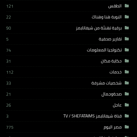
الطقس
121
النوبة هنا وهناك
22
برقية تهنئة من شيفاتايمز
90
تقارير صحفية
5
تكنولجيا المعلومات
74
حكاية مكان
31
خدمات
112
شخصيات مشرفة
33
صحةوجمال
21
عاجل
26
قناة شيفاتايمز TV / SHEFATAIMS
3
مصر اليوم
775