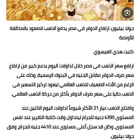
حوادث وقضايا
خدمات
جولد بيليون: ارتفاع الدولار في مصر يدفع الذهب للصعود بالمخالفة
الصحه والجمال
للأونصة
فن المطبخ
كتبت هدي العيسوي
مقالات
ارتفع سعر الذهب في مصر خلال تداولات اليوم بدعم كبير من ارتفاع
سعر صرف الدولار مقابل الجنيه في البنوك الرسمية، وذلك على
الرغم من الأداء الضعيف للذهب العالمي ليعود تركيز التسعير في
الذهب حاليا على سعر صرف الدولار بأكثر من حركة الذهب العالمي.
وافتتح الذهب عيار 21 الأكثر شيوعاً تداولات اليوم الاثنين عند
المستوى 4395 جنيه للجرام ليتداول وقت كتابة التقرير عند نفس
المستوى، وكان قد سجل أعلى مستوى عند 4410 جنيه للجرام، وفق
جولد بيليون.