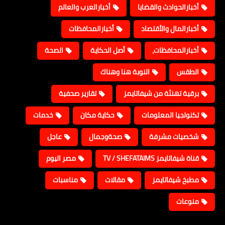
أخبارالحوادث والقضايا
أخبارالعرب والعالم
أخبارالمال والأقتصاد
أخبارالمحافظات
أخبارالمحافظات،
أصل الحكاية
الصحة
الطقس
النوبة هنا وهناك
برقية تهنئة من شيفاتايمز
تقارير صحفية
تكنولجيا المعلومات
حكاية مكان
خدمات
شخصيات مشرفة
صحةوجمال
عاجل
قناة شيفاتايمز TV / SHEFATAIMS
مصر اليوم
مطبخ شيفاتايمز
مقالات
مناسبات
منوعات