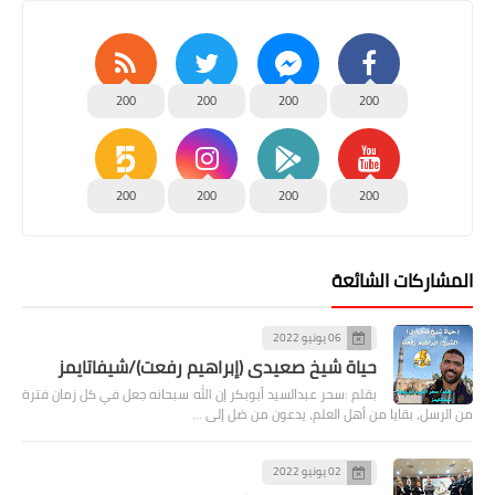
200
200
200
200
200
200
200
200
المشاركات الشائعة
06 يونيو 2022
حياة شيخ صعيدى (إبراهيم رفعت)/شيفاتايمز
بقلم :سحر عبدالسيد أبوبكر إن الله سبحانه جعل في كل زمان فترة
من الرسل، بقايا من أهل العلم، يدعون من ضل إلى …
02 يونيو 2022