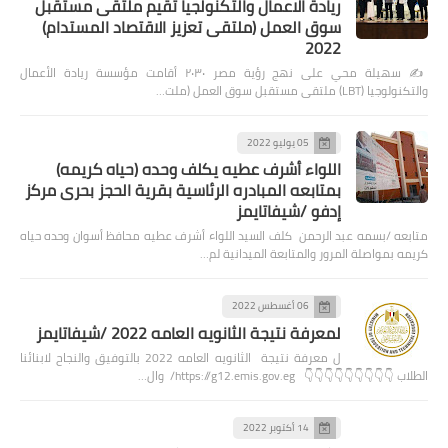
ريادة الاعمال والتكنولجيا تقيم ملتقى مستقبل
سوق العمل (ملتقى تعزيز الاقتصاد المستدام)
2022
✍️ سهيلة محي على نهج رؤية مصر ٢٠٣٠ أقامت مؤسسة ريادة الأعمال
والتكنولوجيا (LBT) ملتقى مستقبل سوق العمل (ملت…
05 يوليو 2022
اللواء أشرف عطيه يكلف وحده (حياه كريمه)
بمتابعه المبادره الرئاسية بقرية الحجز بحرى مركز
إدفو /شيفاتايمز
متابعه /بسمه عبد الرحمن كلف السيد اللواء أشرف عطيه محافظ أسوان وحده حياه
كريمه بمواصلة المرور والمتابعة الميدانية لم…
06 أغسطس 2022
لمعرفة نتيجة الثانويه العامه 2022 /شيفاتايمز
ل معرفة نتيجة الثانويه العامه 2022 بالتوفيق والنجاح لابنائنا
الطلاب 👇👇👇👇👇👇👇👇👇 https://g12.emis.gov.eg/ وال…
14 أكتوبر 2022