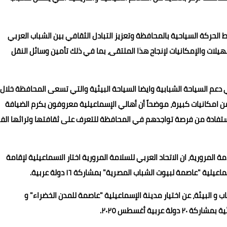
حركة السياحية بالمحافظة وتعزيز التبادل الثقافي بين الشباب العربي
يلات والإمكانيات لإنجاح هذا الملتقى، بما في ذلك تأمين وسائل النقل
عم السياحة الشبابية وايضا السياحة البيئية والتي تسعى المحافظة خلال
من امكانيات كبيرة، موضحاً أن أهالي الإسماعيلية معروفون بكرم الضيافة
لاستفادة من فرصة تواجدهم في المحافظة للتعرف على ثقافتها وتراثها الفر
ة المرورية، ان الاتحاد العربي للسلامة المرورية اختار الاسماعيلية لإقامة
ة "عاصمة لبيوت الشباب المصرية" بمشاركة ١٦ دولة عربية.
 و البيئة، عن اختيار مدينة الإسماعيلية "عاصمة للمدن الخضراء" و
ربية أغسطس ٢٠٢٥.