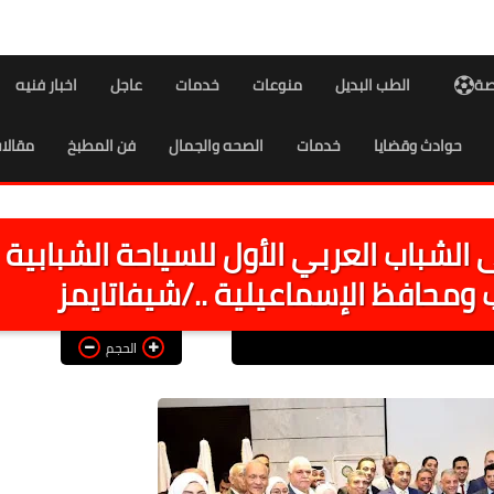
اصة
الطب البديل
منوعات
خدمات
عاجل
اخبار فنيه
حوادث وقضايا
خدمات
الصحه والجمال
فن المطبخ
مقالا
 الشباب العربي الأول للسياحة الشبابية
ب ومحافظ الإسماعيلية ../شيفاتايمز
الحجم