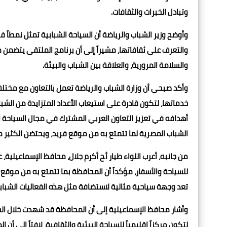
وتبادل الخبرات والثقافات.
وأوضح وزير الشباب والرياضة أن السياحة الشبابية تمثل نمطاً ف
والتعرف على ثقافاتها، مشيراً إلى أن برنامج الملتقى يتضمن م
والسلامة المرورية، والعلاقة بين الشباب والبيئة.
وأكد صبحي أن وزارة الشباب والرياضة تعمل بالتعاون مع مخ
خدماتها، لتكون قادرة على استيعاب الأعداد المتزايدة من الشب
أهدافه في تعزيز التعاون العربي المشترك في مجال السياحة 
الشباب المصرية لما تتمتع به من موقع فريد، ويحتضن الكثير من
من جانبه، أعرب اللواء طيار أ.ح أكرم جلال، محافظ الإسماعيلي
للسياحة والأسفار، مؤكداً أن المحافظة بما تتمتع به من موق
تعد وجهة سياحية مثالية لاستضافة مثل هذه الفعاليات الشبابية
وأشار محافظ الإسماعيلية إلى أن المحافظة قد شهدت خلال السن
لتكون مركزاً إقليمياً للسياحة البيئية والثقافية، لافتاً إلى أن