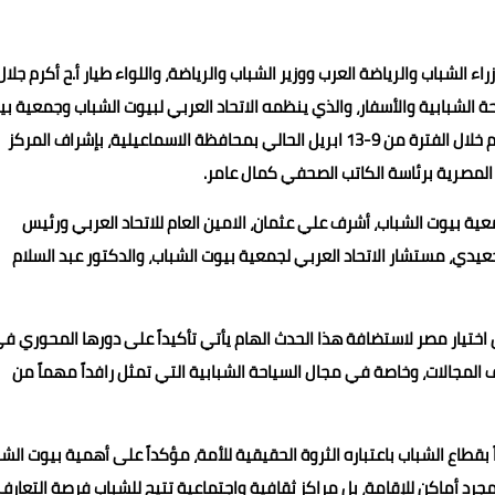
شباب والرياضة العرب ووزير الشباب والرياضة، واللواء طيار أ.ح أكرم جلال
ة الشبابية والأسفار، والذي ينظمه الاتحاد العربي لبيوت الشباب وجمعية ب
الشباب المصرية، وملتقي المدراء التنفيذيون العرب، والذي يقام خلال الفترة من 9-13 ابريل الحالي بمحافظة الاسماعيلية، بإشراف المركز
 المصرية برئاسة الكاتب الصحفي كمال عامر.
عية بيوت الشباب، أشرف علي عثمان، الامين العام للاتحاد العربي ورئيس
جعيدي، مستشار الاتحاد العربي لجمعية بيوت الشباب، والدكتور عبد السلام
اختيار مصر لاستضافة هذا الحدث الهام يأتي تأكيداً على دورها المحوري ف
المجالات، وخاصة في مجال السياحة الشبابية التي تمثل رافداً مهماً من
 بقطاع الشباب باعتباره الثروة الحقيقية للأمة، مؤكداً على أهمية بيوت الش
 أماكن للإقامة، بل مراكز ثقافية واجتماعية تتيح للشباب فرصة التعارف