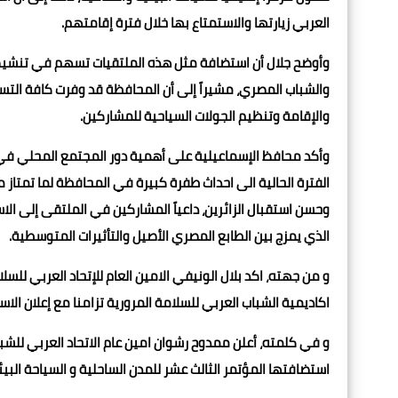
العربي زيارتها والاستمتاع بها خلال فترة إقامتهم.
وأوضح جلال أن استضافة مثل هذه الملتقيات تسهم في تنشيط ال
والشباب المصري، مشيراً إلى أن المحافظة قد وفرت كافة التسه
والإقامة وتنظيم الجولات السياحية للمشاركين.
وأكد محافظ الإسماعيلية على أهمية دور المجتمع المحلي في د
الفترة الحالية الى احداث طفرة كبيرة في المحافظة لما تمتاز 
وحسن استقبال الزائرين، داعياً المشاركين في الملتقى إلى ا
الذي يمزج بين الطابع المصري الأصيل والتأثيرات المتوسطية.
و من جهته، اكد بلال الونيفي الامين العام للإتحاد العربي للسلام
اكاديمية الشباب العربي للسلامة المرورية تزامنا مع إعلان الاسماعيلي
و في كلمته، أعلن ممدوح رشوان امين عام الاتحاد العربي للشباب
استضافتها المؤتمر الثالث عشر للمدن الساحلية و السياحة البيئية بمشاركة ٢٠ دولة ع