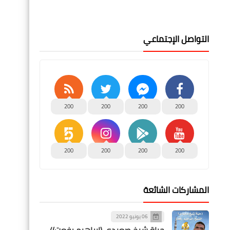
التواصل الإجتماعي
200
200
200
200
200
200
200
200
المشاركات الشائعة
06 يونيو 2022