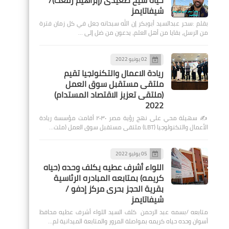
حياة شيخ صعيدى (إبراهيم رفعت)/
شيفاتايمز
بقلم :سحر عبدالسيد أبوبكر إن الله سبحانه جعل في كل زمان فترة
من الرسل، بقايا من أهل العلم، يدعون من ضل إلى …
02 يونيو 2022
ريادة الاعمال والتكنولجيا تقيم
ملتقى مستقبل سوق العمل
(ملتقى تعزيز الاقتصاد المستدام)
2022
✍️ سهيلة محي على نهج رؤية مصر ٢٠٣٠ أقامت مؤسسة ريادة
الأعمال والتكنولوجيا (LBT) ملتقى مستقبل سوق العمل (ملت…
05 يوليو 2022
اللواء أشرف عطيه يكلف وحده (حياه
كريمه) بمتابعه المبادره الرئاسية
بقرية الحجز بحرى مركز إدفو /
شيفاتايمز
متابعه /بسمه عبد الرحمن كلف السيد اللواء أشرف عطيه محافظ
أسوان وحده حياه كريمه بمواصلة المرور والمتابعة الميدانية لم…