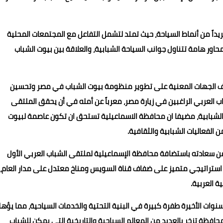
ريداً من أنماط السياحة، حيث تمتد لتشمل التفاعل مع المجتمعات المحلية
حاور هامة تتناول جوانب السياحة الشبابية، والعلاقة بين بيوت الشباب
تلف الجهات المعنية على تطوير منظومة بيوت الشباب في مصر وتحسين
اب العربي الراغبين في زيارة مصر، معرباً عن أمله في أن يحقق الملتقى
الشبابية، مضيفا ان محافظة الاسماعيلية تستحق ان تكون عاصمة لبيوت
 الفعاليات الشبابية والثقافية.
ة، عن سعادته باستضافة محافظة الإسماعيلية لملتقى الشباب العربي الأول
ع استراتيجي متميز على ضفاف قناة السويس ومناخ معتدل على مدار العام،
 العربية.
وات الأخيرة طفرة كبيرة في البنية التحتية والخدمات السياحية، مما يؤهل
 المحافظة تزخر بالعديد من المعالم السياحية والتاريخية التي يمكن للشباب