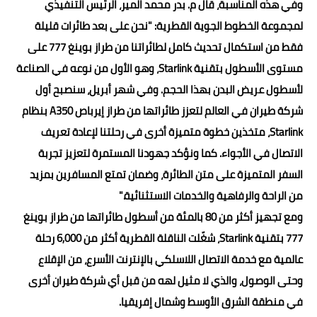
وفي هذه المناسبة، قال م. بدر محمد المير، الرئيس التنفيذي
لمجموعة الخطوط الجوية القطرية: "نحن على بعد طائرات قليلة
فقط من استكمال تحديث كامل لطائراتنا من طراز بوينغ 777 على
مستوى الأسطول بتقنية Starlink، وهو الأول من نوعه في الصناعة
لأسطول عريض البدن بهذا الحجم. وفي شهر أبريل، سنصبح أول
شركة طيران في العالم لتعزز طائراتها من طراز إيرباص A350 بنظام
Starlink، متخذين خطوة متميزة أخرى في رحلتنا لإعادة تعريف
الاتصال في الأجواء. كما ونؤكد جهودنا المستمرة لتعزيز تجربة
السفر المتميزة على متن الطائرة، وضمان تمتع المسافرين بمزيد
من الراحة والرفاهية والخدمات الاستثنائية."
ومع تجهيز أكثر من 80 بالمئة من أسطول طائراتها من طراز بوينغ
777 بتقنية Starlink، شغّلت الناقلة القطرية أكثر من 6,000 رحلة
عالمية مع خدمة الاتصال اللاسلكي بالإنترنت الأسرع، من الإقلاع
وحتى الوصول، والذي لا مثيل لهه من قبل أي شركة طيران أخرى
في منطقة الشرق الأوسط وشمال إفريقيا.