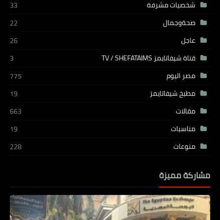
شخصيات مشرفة
33
صحةوجمال
22
عاجل
26
قناة شيفاتايمز TV / SHEFATAIMS
3
مصر اليوم
775
مطبخ شيفاتايمز
19
مقالات
663
مناسبات
19
منوعات
228
مشاركة مميزة