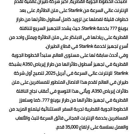
أصبحت الخطوط الجوية القطرية، أكبر شركة طيران عالمية تقدم
الإنترنت عالي السرعة من Starlink على متن الطائرة، على بعد
خطوات قليلة تفصلها عن تزويد كامل أسطول طائرتها من طراز
بوينغ 777 بخدمة Starlink. حيث يشدد التجهيز السريع للناقلة
القطرية على ريادتها في الابتكار على متن الطائرة ويمثل واحد من
أسرع تجهيز لخدمة Starlink في قطاع الطيران.
وفي أحدث سابقة لها على مستوى العالم، ستبدأ الخطوط الجوية
القطرية في تجهيز أسطول طائراتها من طراز إيرباص A350 بشبكة
Starlink للإنترنت عالي السرعة في أبريل 2025، لتصبح أول شركة
طيران في العالم تقدم هذا الاتصال المتطور للمسافرين على متن
طائرات إيرباص A350. ويأتي هذا التوسع في أعقاب نجاح الناقلة
القطرية في تجهيز طائراتها من طراز بوينغ 777. كما وستعزز
الخطوط الجوية القطرية تجربة السفر الاستثنائية ليتمتع المزيد من
المسافرين بخدمة الإنترنت المجاني فائق السرعة للبث والألعاب
والعمل بسلاسة على ارتفاع 35,000 قدم.