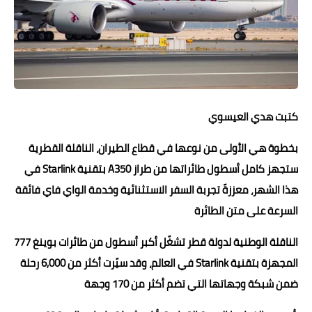
حوادث وقضايا
خدمات
الصحه والجمال
فن المطبخ
كتبت هدي العيسوي
مقالات
بخطوة هي الأولى من نوعها في قطاع الطيران، الناقلة القطرية
ستجهز كامل أسطول طائراتها من طراز A350 بتقنية Starlink في
هذا الشهر، معززةً تجربة السفر الاستثنائية وخدمة الواي فاي فائقة
السرعة على متن الطائرة
الناقلة الوطنية لدولة قطر تشغّل أكبر أسطول من طائرات بوينغ 777
المجهزة بتقنية Starlink في العالم، وقد سيّرت أكثر من 6,000 رحلة
ضمن شبكة وجهاتها التي تضم أكثر من 170 وجهة