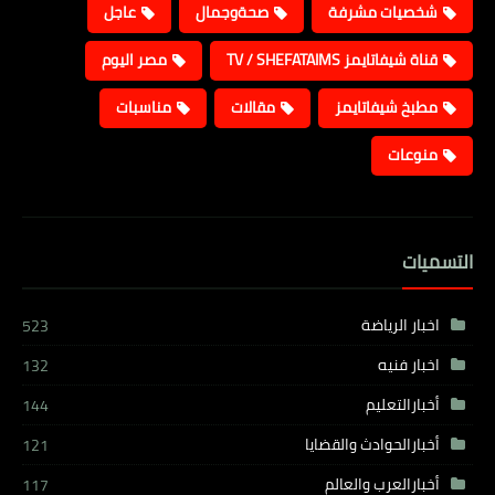
شخصيات مشرفة
صحةوجمال
عاجل
قناة شيفاتايمز TV / SHEFATAIMS
مصر اليوم
مطبخ شيفاتايمز
مقالات
مناسبات
منوعات
التسميات
اخبار الرياضة
523
اخبار فنيه
132
أخبارالتعليم
144
أخبارالحوادث والقضايا
121
أخبارالعرب والعالم
117