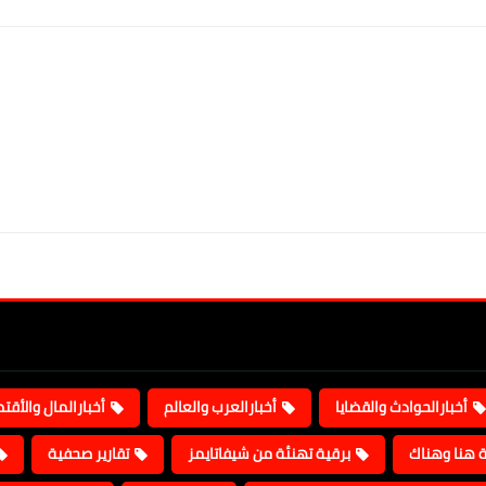
أخبارالحوادث والقضايا
أخبارالعرب والعالم
أخبارالمال والأقت
ة هنا وهناك
برقية تهنئة من شيفاتايمز
تقارير صحفية