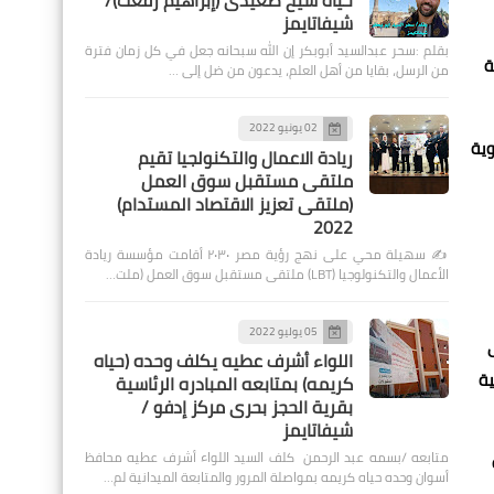
حياة شيخ صعيدى (إبراهيم رفعت)/
شيفاتايمز
بقلم :سحر عبدالسيد أبوبكر إن الله سبحانه جعل في كل زمان فترة
ة
من الرسل، بقايا من أهل العلم، يدعون من ضل إلى …
02 يونيو 2022
وية
ريادة الاعمال والتكنولجيا تقيم
ملتقى مستقبل سوق العمل
(ملتقى تعزيز الاقتصاد المستدام)
2022
✍️ سهيلة محي على نهج رؤية مصر ٢٠٣٠ أقامت مؤسسة ريادة
الأعمال والتكنولوجيا (LBT) ملتقى مستقبل سوق العمل (ملت…
05 يوليو 2022
ى
اللواء أشرف عطيه يكلف وحده (حياه
ية
كريمه) بمتابعه المبادره الرئاسية
بقرية الحجز بحرى مركز إدفو /
شيفاتايمز
متابعه /بسمه عبد الرحمن كلف السيد اللواء أشرف عطيه محافظ
أسوان وحده حياه كريمه بمواصلة المرور والمتابعة الميدانية لم…