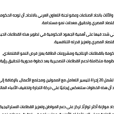
أثاث باتحاد الصناعات وعضو لجنة التعاون العربي بالاتحاد، أن توجه الحكوم
الاقتصاد المصري وتحقيق معدلات نمو مستدامة.
التي شدد فيها على أهمية الجهود الحكومية في تطوير هذه القطاعات الحي
قتصاد المصري وتعزيز قدرته التنافسية.
كومة بالقطاعات الإنتاجية ومشروعات الطاقة يعزز فرص النمو الاقتصادي،
 منظومة متكاملة لدعم القطاعات التصديرية يعد خطوة محورية لتحقيق رؤية
ورحب نصر الدين بالإجراءات الضريبية والجمركية الجديدة، والتي تشمل 20 إجراءً لتيسير التعامل مع الممولين ومجتمع الأعمال، بالإضافة إل
د أن هذه الخطوات ستنعكس إيجابيًا على حركة التجارة وتخفيف الأعباء المال
موازنة أكثر توازنًا، تركز على دعم المواطن وتعزيز القطاعات الاستراتيجية