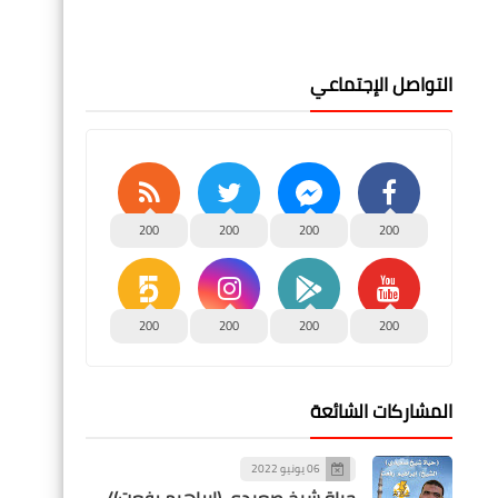
التواصل الإجتماعي
200
200
200
200
200
200
200
200
المشاركات الشائعة
06 يونيو 2022