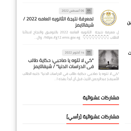
06 أغسطس 2022
لمعرفة نتيجة الثانويه العامه 2022 /
ين
شيفاتايمز
ل معرفة نتيجة الثانويه العامه 2022 بالتوفيق والنجاح لابنائنا
الطلاب 👇👇👇👇👇👇👇👇👇 https://g12.emis.gov.eg/ وال…
ت
14 أكتوبر 2022
"كي لا تتوه يا صاحبي: حكاية طالب
في الدراسات الدنيا" / شيفاتايمز
"كي لا تتوه يا صاحبي: حكاية طالب في الدراسات الدنيا" كتبه الطالب
الأسيف| عبدالرحمن الليث قبل أن أبدأ بهذه ا…
مشاركات عشوائية
مشاركات عشوائية [رأسي]