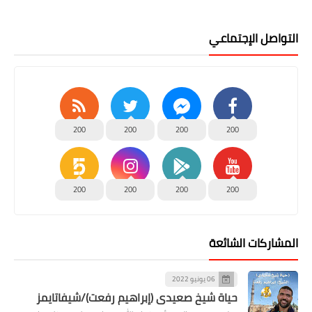
التواصل الإجتماعي
200
200
200
200
200
200
200
200
المشاركات الشائعة
06 يونيو 2022
حياة شيخ صعيدى (إبراهيم رفعت)/شيفاتايمز