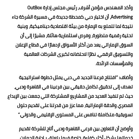
وأكد المهندس مؤمن أشرف، رئيس مجلس إدارة OutBox
Advertising، أن اختيار دبي كمحطة جديدة في مسيرة الشركة جاء
نتيجة لما تتمتع به الإمارة من بيئة اقتصادية ديناميكية، وبنية
تحتية رقمية متطورة، وفرص استثمارية هائلة، مشيرًا إلى أن
السوق الإماراتي يعد من أكثر الأسواق ازدهارًا في قطاع الإعلان
والتسويق الرقمي، نظرًا لاحتضانه لكبرى الشركات العالمية
والمؤسسات الرائدة.
وأضاف: “افتتاح فرعنا الجديد في دبي يمثل خطوة استراتيجية
تهدف إلى تحقيق تكامل حقيقي بين فرعينا في القاهرة ودبي،
حيث تم تنفيذ العديد من المشاريع المشتركة التي جمعت بين الإبداع
المصري والدقة الإماراتية، مما عزز من قدرتنا على تقديم حلول
تسويقية متكاملة تنافس على المستوى الإقليمي والدولي.”
وأوضح أن التعاون بين فرعي القاهرة ودبي أتاح للشركة تقديم
خدماتها بشكل أكثر كفاءة، خاصة فيما يتعلق بـإدارة الحملات