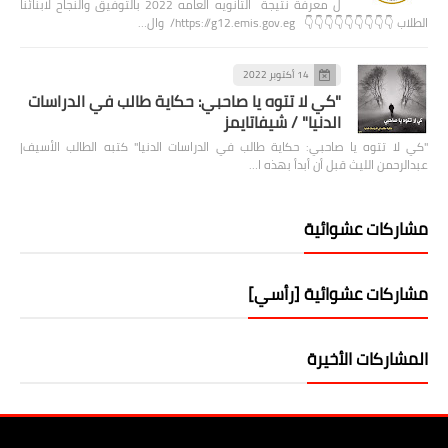
ل معرفة نتيجة الثانويه العامه 2022 بالتوفيق والنجاح لابنائنا
الطلاب 👇👇👇👇👇👇👇👇👇 https://g12.emis.gov.eg/ وال…
14 أكتوبر 2022
"كي لا تتوه يا صاحبي: حكاية طالب في الدراسات
الدنيا" / شيفاتايمز
"كي لا تتوه يا صاحبي: حكاية طالب في الدراسات الدنيا" كتبه الطالب الأسيف|
عبدالرحمن الليث قبل أن أبدأ بهذه ا…
مشاركات عشوائية
مشاركات عشوائية [رأسي]
المشاركات الأخيرة