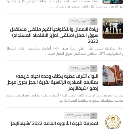
بقلم :سحر عبدالسيد أبوبكر إن الله سبحانه جعل في كل زمان فترة
من الرسل، بقايا من أهل العلم، يدعون من ضل إلى …
02 يونيو 2022
ريادة الاعمال والتكنولجيا تقيم ملتقى مستقبل
سوق العمل (ملتقى تعزيز الاقتصاد المستدام)
2022
✍️ سهيلة محي على نهج رؤية مصر ٢٠٣٠ أقامت مؤسسة ريادة الأعمال
والتكنولوجيا (LBT) ملتقى مستقبل سوق العمل (ملت…
05 يوليو 2022
اللواء أشرف عطيه يكلف وحده (حياه كريمه)
بمتابعه المبادره الرئاسية بقرية الحجز بحرى مركز
إدفو /شيفاتايمز
متابعه /بسمه عبد الرحمن كلف السيد اللواء أشرف عطيه محافظ أسوان وحده حياه
كريمه بمواصلة المرور والمتابعة الميدانية لم…
06 أغسطس 2022
لمعرفة نتيجة الثانويه العامه 2022 /شيفاتايمز