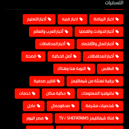
التسميات
اخبار الرياضة
اخبار فنيه
أخبارالتعليم
أخبارالحوادث والقضايا
أخبارالعرب والعالم
أخبارالمال والأقتصاد
أخبارالمحافظات
أخبارالمحافظات،
أصل الحكاية
الصحة
الطقس
النوبة هنا وهناك
برقية تهنئة من شيفاتايمز
تقارير صحفية
تكنولجيا المعلومات
حكاية مكان
خدمات
شخصيات مشرفة
صحةوجمال
عاجل
قناة شيفاتايمز TV / SHEFATAIMS
مصر اليوم