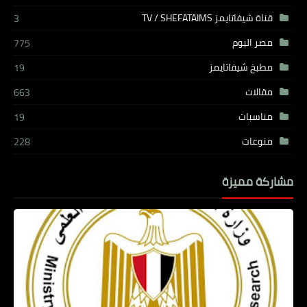
قناة شيفاتايمز TV / SHEFATAIMS
3
مصر اليوم
775
مطبخ شيفاتايمز
19
مقالات
663
مناسبات
19
منوعات
228
مشاركة مميزة