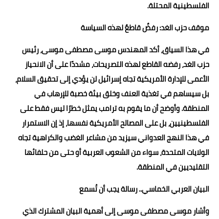
الفلسطينية المحتلة.
موقف حزب الغد: رفضٌ قاطعٌ لهذه السياسة
في هذا السياق، أكد المهندس موسى مصطفى موسى، رئيس
حزب الغد، رفضه القاطع لهذه التصريحات، مشددًا على أن الانحياز
الأعمى للإدارة الأمريكية تجاه إسرائيل لن يؤدي إلى تحقيق السلام،
بل سيساهم في تغذية العنف وخلق بيئة خصبة للإرهاب في
المنطقة. وأوضح أن ما يقوم به ترامب يمثل خطرًا ليس فقط على
الفلسطينيين، بل على المصالح الأمريكية نفسها، إذ إن الاستمرار
في هذا النهج العدواني سيزيد من مشاعر الغضب والكراهية تجاه
الولايات المتحدة، سواء من الشعوب العربية أو حتى من حلفائها
التقليديين في المنطقة.
البيان العربي الخماسي.. رسالة يجب أن تُسمع
وأشار موسى مصطفى موسى إلى أهمية البيان المشترك الذي