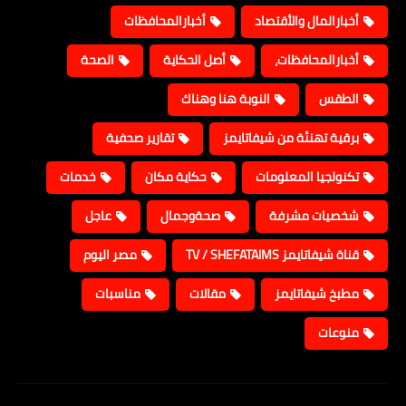
أخبارالمال والأقتصاد
أخبارالمحافظات
أخبارالمحافظات،
أصل الحكاية
الصحة
الطقس
النوبة هنا وهناك
برقية تهنئة من شيفاتايمز
تقارير صحفية
تكنولجيا المعلومات
حكاية مكان
خدمات
شخصيات مشرفة
صحةوجمال
عاجل
قناة شيفاتايمز TV / SHEFATAIMS
مصر اليوم
مطبخ شيفاتايمز
مقالات
مناسبات
منوعات