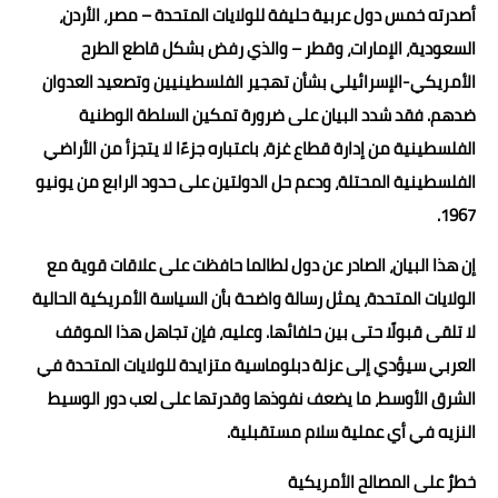
أصدرته خمس دول عربية حليفة للولايات المتحدة – مصر، الأردن،
السعودية، الإمارات، وقطر – والذي رفض بشكل قاطع الطرح
الأمريكي-الإسرائيلي بشأن تهجير الفلسطينيين وتصعيد العدوان
ضدهم. فقد شدد البيان على ضرورة تمكين السلطة الوطنية
الفلسطينية من إدارة قطاع غزة، باعتباره جزءًا لا يتجزأ من الأراضي
الفلسطينية المحتلة، ودعم حل الدولتين على حدود الرابع من يونيو
1967.
إن هذا البيان، الصادر عن دول لطالما حافظت على علاقات قوية مع
الولايات المتحدة، يمثل رسالة واضحة بأن السياسة الأمريكية الحالية
لا تلقى قبولًا حتى بين حلفائها. وعليه، فإن تجاهل هذا الموقف
العربي سيؤدي إلى عزلة دبلوماسية متزايدة للولايات المتحدة في
الشرق الأوسط، ما يضعف نفوذها وقدرتها على لعب دور الوسيط
النزيه في أي عملية سلام مستقبلية.
خطرٌ على المصالح الأمريكية