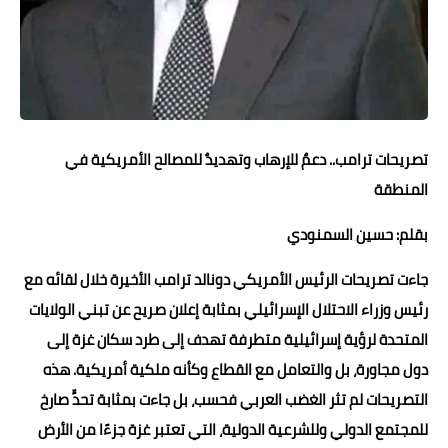
حوادث وقضايا
خدمات
الصحه والجمال
فن المطبخ
تصريحات ترامب.. دعمٌ للإرهاب وتهديدٌ للمصالح الأمريكية في
المنطقة
مقالات
بقلم: حسين السمنودي
جاءت تصريحات الرئيس الأمريكي دونالد ترامب الأخيرة خلال لقائه مع
رئيس وزراء الاحتلال الإسرائيلي بمثابة إعلان صريح عن تبني الولايات
المتحدة لرؤية إسرائيلية متطرفة تهدف إلى طرد سكان غزة إلى
دول مجاورة، بل والتعامل مع القطاع وكأنه ملكية أمريكية. هذه
التصريحات لم تثر الغضب العربي فحسب، بل جاءت بمثابة تحدٍّ صارخ
للمجتمع الدولي وللشرعية الدولية، التي تعتبر غزة جزءًا من الأرض