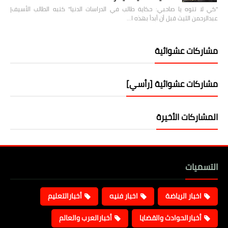
"كي لا تتوه يا صاحبي: حكاية طالب في الدراسات الدنيا" كتبه الطالب الأسيف|
عبدالرحمن الليث قبل أن أبدأ بهذه ا…
مشاركات عشوائية
مشاركات عشوائية [رأسي]
المشاركات الأخيرة
التسميات
اخبار الرياضة
اخبار فنيه
أخبارالتعليم
أخبارالحوادث والقضايا
أخبارالعرب والعالم