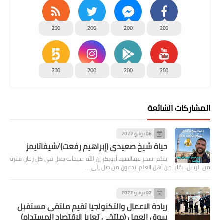
200
200
200
200
200
200
200
200
المشاركات الشائعة
06 يونيو 2022
حياة شيخ صعيدى (إبراهيم رفعت)/شيفاتايمز
بقلم :سحر عبدالسيد أبوبكر إن الله سبحانه جعل في كل زمان فترة
من الرسل، بقايا من أهل العلم، يدعون من ضل إلى …
02 يونيو 2022
ريادة الاعمال والتكنولجيا تقيم ملتقى مستقبل
سوق العمل (ملتقى تعزيز الاقتصاد المستدام)