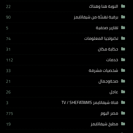
النوبة هنا وهناك
22
برقية تهنئة من شيفاتايمز
90
تقارير صحفية
5
تكنولجيا المعلومات
74
حكاية مكان
31
خدمات
112
شخصيات مشرفة
33
صحةوجمال
21
عاجل
26
قناة شيفاتايمز TV / SHEFATAIMS
3
مصر اليوم
775
مطبخ شيفاتايمز
19