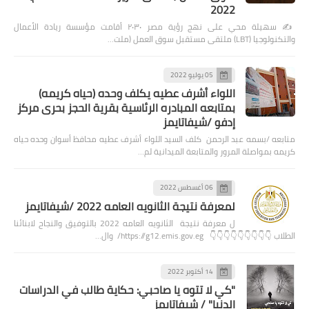
2022
✍️ سهيلة محي على نهج رؤية مصر ٢٠٣٠ أقامت مؤسسة ريادة الأعمال
والتكنولوجيا (LBT) ملتقى مستقبل سوق العمل (ملت…
05 يوليو 2022
اللواء أشرف عطيه يكلف وحده (حياه كريمه)
بمتابعه المبادره الرئاسية بقرية الحجز بحرى مركز
إدفو /شيفاتايمز
متابعه /بسمه عبد الرحمن كلف السيد اللواء أشرف عطيه محافظ أسوان وحده حياه
كريمه بمواصلة المرور والمتابعة الميدانية لم…
06 أغسطس 2022
لمعرفة نتيجة الثانويه العامه 2022 /شيفاتايمز
ل معرفة نتيجة الثانويه العامه 2022 بالتوفيق والنجاح لابنائنا
الطلاب 👇👇👇👇👇👇👇👇👇 https://g12.emis.gov.eg/ وال…
14 أكتوبر 2022
"كي لا تتوه يا صاحبي: حكاية طالب في الدراسات
الدنيا" / شيفاتايمز