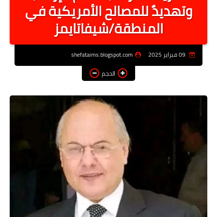
وتهديدٌ للمصالح الأمريكية في
أخبار الرياصة
المنطقة/شيفاتايمز
الطب البديل
منوعات
09 فبراير 2025
shefataims.blogspot.com
خدمات
الحجم
عاجل
اخبار فنيه
التعليم
الصحه
الطقس
معلومه قانونيه
تكنولوجيا المعلومات