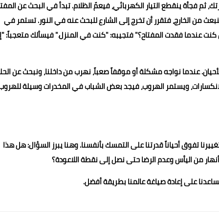
ثم فجأة ينقطع التيار الكهربائي، فيعمّ الظلام. تبدأ في البحث عن المفتا
نبعث من الخارج، فتقرر أن تخرج إلى الشارع للبحث عنه في النور. تستمر في
نت عندما فقدت المفتاح؟" فتجيبه: "كنت في المنزل." فيسألك متعجباً: "إذا
أحيان. عندما نواجه مشكلة أو موقفاً صعباً، نهرب من داخلنا، ونبحث عن الحل
 الانكسارات، ويستمر الهروب، فيجد بعض الشباب في المخدرات وسيلة للهروب 
يرنا تفوق أحياناً قدرتنا على التمسك بأنفسنا. وهنا يبرز السؤال: هل هذا
ى أنهار من اليأس وعدم الرضا حتى نصل إلى نقطة اللاعودة؟
، تساعدنا على إعادة صياغة عالمنا بطريقة أفضل.