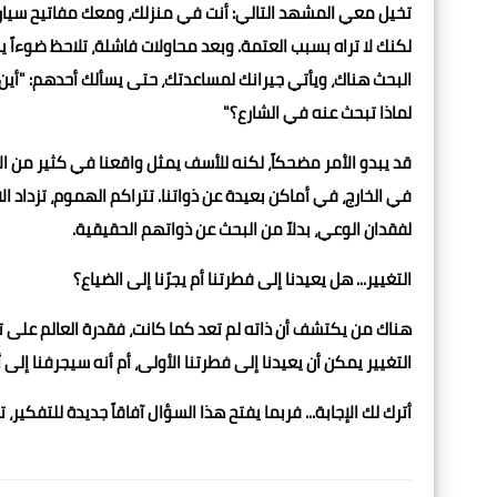
تخيل معي المشهد التالي: أنت في منزلك، ومعك مفاتيح سيارتك، 
لكنك لا تراه بسبب العتمة. وبعد محاولات فاشلة، تلاحظ ضوءاً ي
البحث هناك، ويأتي جيرانك لمساعدتك، حتى يسألك أحدهم: "أين ك
لماذا تبحث عنه في الشارع؟"
قد يبدو الأمر مضحكاً، لكنه للأسف يمثل واقعنا في كثير من ال
في الخارج، في أماكن بعيدة عن ذواتنا. تتراكم الهموم، تزداد
لفقدان الوعي، بدلاً من البحث عن ذواتهم الحقيقية.
التغيير... هل يعيدنا إلى فطرتنا أم يجرّنا إلى الضياع؟
هناك من يكتشف أن ذاته لم تعد كما كانت، فقدرة العالم على تغي
التغيير يمكن أن يعيدنا إلى فطرتنا الأولى، أم أنه سيجرفنا إل
أترك لك الإجابة... فربما يفتح هذا السؤال آفاقاً جديدة للتفكير