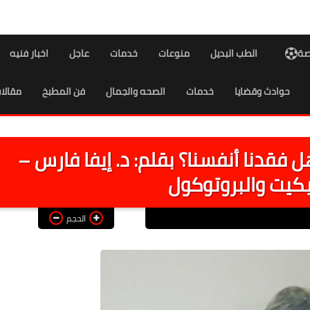
اصة
الطب البديل
منوعات
خدمات
عاجل
اخبار فنيه
حوادث وقضايا
خدمات
الصحه والجمال
فن المطبخ
مقالا
ل فقدنا أنفسنا؟ بقلم: د. إيفا فارس –
تيكيت والبروتوكول
الحجم