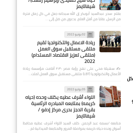
حياة شيخ صعيدى (إبراهيم رفعت)/
شيفاتايمز
بقلم :سحر عبدالسيد أبوبكر إن الله سبحانه جعل في كل زمان فترة
من الرسل، بقايا من أهل العلم، يدعون من ضل إلى …
02 يونيو 2022
ريادة الاعمال والتكنولجيا تقيم
ملتقى مستقبل سوق العمل
(ملتقى تعزيز الاقتصاد المستدام)
2022
✍️ سهيلة محي على نهج رؤية مصر ٢٠٣٠ أقامت مؤسسة ريادة
الأعمال والتكنولوجيا (LBT) ملتقى مستقبل سوق العمل (ملت…
كل
05 يوليو 2022
اللواء أشرف عطيه يكلف وحده (حياه
كريمه) بمتابعه المبادره الرئاسية
بقرية الحجز بحرى مركز إدفو /
شيفاتايمز
متابعه /بسمه عبد الرحمن كلف السيد اللواء أشرف عطيه محافظ
أسوان وحده حياه كريمه بمواصلة المرور والمتابعة الميدانية لم…