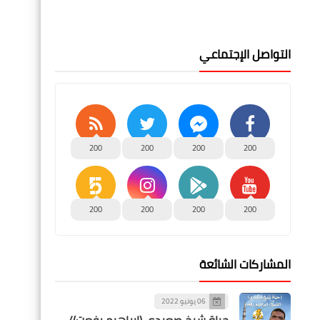
التواصل الإجتماعي
200
200
200
200
200
200
200
200
المشاركات الشائعة
06 يونيو 2022