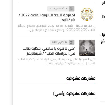
ح
06 أغسطس 2022
لمعرفة نتيجة الثانويه العامه 2022 /
ً،
شيفاتايمز
ل معرفة نتيجة الثانويه العامه 2022 بالتوفيق والنجاح لابنائنا
الطلاب 👇👇👇👇👇👇👇👇👇 https://g12.emis.gov.eg/ وال…
ول
أو
14 أكتوبر 2022
"كي لا تتوه يا صاحبي: حكاية طالب
في الدراسات الدنيا" / شيفاتايمز
"كي لا تتوه يا صاحبي: حكاية طالب في الدراسات الدنيا" كتبه الطالب
الأسيف| عبدالرحمن الليث قبل أن أبدأ بهذه ا…
مشاركات عشوائية
مشاركات عشوائية [رأسي]