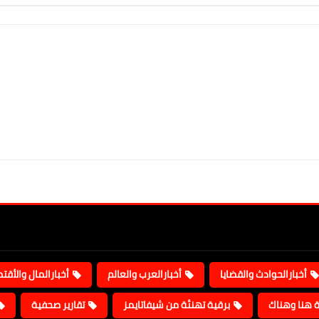
أخبارالحوادث والقضايا
أخبارالعرب والعالم
أخبارالمال والأقت
ة هنا وهناك
برقية تهنئة من شيفاتايمز
تقارير صحفية