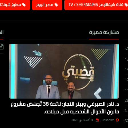
قناة شيفاتايمز TV / SHEFATAIMS
مصر اليوم
مطبخ شيفاتا
مشاركة مميزة
ال
5
1
1
1
1
2
د. نادر الصيرفي وبيتر النجار: لائحة 38 تُجهض مشروع
قانون الأحوال الشخصية قبل ميلاده.
4
Unknown
06 أغسطس 2026
6