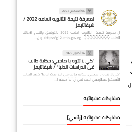
06 أغسطس 2022
لمعرفة نتيجة الثانويه العامه 2022 /
شيفاتايمز
ل معرفة نتيجة الثانويه العامه 2022 بالتوفيق والنجاح لابنائنا
الطلاب 👇👇👇👇👇👇👇👇👇 https://g12.emis.gov.eg/ وال…
14 أكتوبر 2022
"كي لا تتوه يا صاحبي: حكاية طالب
في الدراسات الدنيا" / شيفاتايمز
.
"كي لا تتوه يا صاحبي: حكاية طالب في الدراسات الدنيا" كتبه الطالب
الأسيف| عبدالرحمن الليث قبل أن أبدأ بهذه ا…
ل
مشاركات عشوائية
مشاركات عشوائية [رأسي]