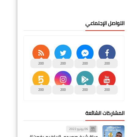
التواصل الإجتماعي
200
200
200
200
200
200
200
200
المشاركات الشائعة
06 يونيو 2022