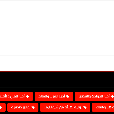
أخبارالحوادث والقضايا
أخبارالعرب والعالم
أخبارالمال والأقت
ة هنا وهناك
برقية تهنئة من شيفاتايمز
تقارير صحفية