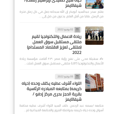
حياة شيخ صعيدى (إبراهيم رفعت)/
شيفاتايمز
بقلم :سحر عبدالسيد أبوبكر إن الله سبحانه جعل في كل زمان فترة
من الرسل، بقايا من أهل العلم، يدعون من ضل إلى …
02 يونيو 2022
ريادة الاعمال والتكنولجيا تقيم
ملتقى مستقبل سوق العمل
(ملتقى تعزيز الاقتصاد المستدام)
2022
✍️ سهيلة محي على نهج رؤية مصر ٢٠٣٠ أقامت مؤسسة ريادة
الأعمال والتكنولوجيا (LBT) ملتقى مستقبل سوق العمل (ملت…
05 يوليو 2022
اللواء أشرف عطيه يكلف وحده (حياه
كريمه) بمتابعه المبادره الرئاسية
بقرية الحجز بحرى مركز إدفو /
شيفاتايمز
متابعه /بسمه عبد الرحمن كلف السيد اللواء أشرف عطيه محافظ
أسوان وحده حياه كريمه بمواصلة المرور والمتابعة الميدانية لم…