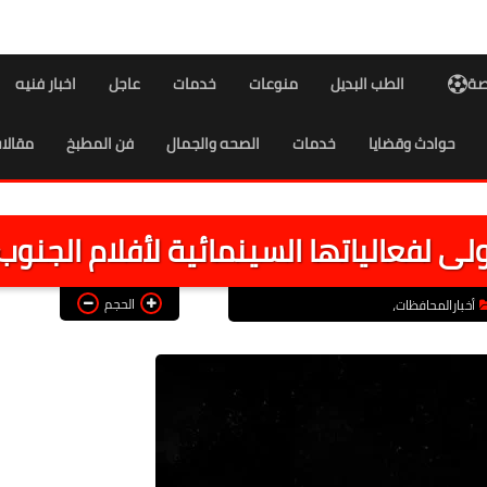
اصة
الطب البديل
منوعات
خدمات
عاجل
اخبار فنيه
حوادث وقضايا
خدمات
الصحه والجمال
فن المطبخ
مقالا
لى لفعالياتها السينمائية لأفلام الجنوب
الحجم
أخبارالمحافظات،