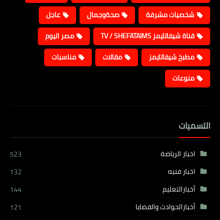
شخصيات مشرفة
صحةوجمال
عاجل
قناة شيفاتايمز TV / SHEFATAIMS
مصر اليوم
مطبخ شيفاتايمز
مقالات
مناسبات
منوعات
التسميات
اخبار الرياضة
523
اخبار فنيه
132
أخبارالتعليم
144
أخبارالحوادث والقضايا
121