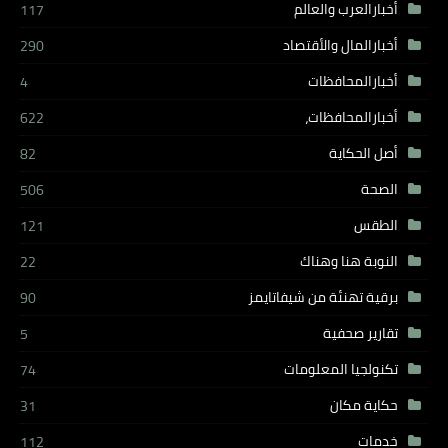
أخبارالعرب والعالم
117
أخبارالمال والأقتصاد
290
أخبارالمحافظات
4
أخبارالمحافظات،
622
أصل الحكاية
82
الصحة
506
الطقس
121
النوبة هنا وهناك
22
برقية تهنئة من شيفاتايمز
90
تقارير صحفية
5
تكنولجيا المعلومات
74
حكاية مكان
31
خدمات
112