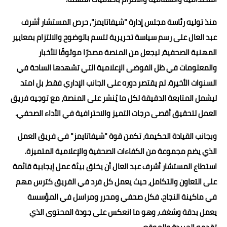
منذ توليه رئاسة مجلس إدارة "شيفاتايمز", حرص المستشار أشرف
عبد العال على رسم سياسة تحريرية تتسم بالوضوح والالتزام بمعايير
المهنية الصحفية، ليجعل من المنصة مصدرًا موثوقًا للأخبار
والمعلومات في ظل الفوضى الإعلامية التي تشهدها الساحة في
السنوات الأخيرة. لم يقتصر دوره على الجانب الإداري فقط، بل امتد
ليشمل المتابعة الدقيقة لكل ما يُنشر على المنصة، مع توجيه فريق
العمل لتحقيق أقصى درجات التميز والاحترافية في الأداء الصحفي.
وبجانب القيادة الحكيمة، تكمن قوة "شيفاتايمز" في فريق العمل
الذي يضم مجموعة من الكفاءات الصحفية والإعلامية المتميزة.
استطاع المستشار أشرف عبد العال أن يخلق بيئة عمل إيجابية قائمة
على التعاون والتكامل، حيث يعمل كل فرد في الفريق كترس مهم
في ماكينة النجاح. فكل صحفي ومحرر ومراسل في المؤسسة
يعمل بدقة وشغف، وهو ما انعكس على جودة المحتوى الذي