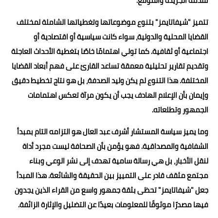
تقدمه الجريدة والموقع.
تتميز "شيفاتايمز" بتنوع موضوعاتها وتغطياتها الشاملة لمختلف
القضايا المحلية والدولية، سواء كانت سياسية أو اقتصادية أو
اجتماعية أو ثقافية. كما تولي اهتمامًا خاصًا بتغطية الأحداث العاجلة
وتقديم تقارير تحليلية معمقة تساعد القارئ على فهم أبعاد القضايا
المختلفة. هذا التنوع لم يكن وليد الصدفة، بل هو نتاج تخطيط دقيق
وإيمان بأن الإعلام الهادف يجب أن يكون مرآة تعكس اهتمامات
الجمهور وتطلعاته.
وما يميز سياسة المستشار أشرف عبد العال هو التزامه التام بمبدأ
الشفافية والمصداقية. فهو يؤمن بأن الصحافة ليست مجرد أداة
لنقل الأخبار، بل هي رسالة سامية تهدف إلى نشر الوعي وبناء
مجتمع مثقف قادر على التمييز بين الحقيقة والشائعة. هذا المبدأ
جعل "شيفاتايمز" تحظى بثقة جمهور واسع من القراء الذين يجدون
فيها مصدرًا موثوقًا للمعلومات بعيدًا عن التضليل والإثارة الزائفة.