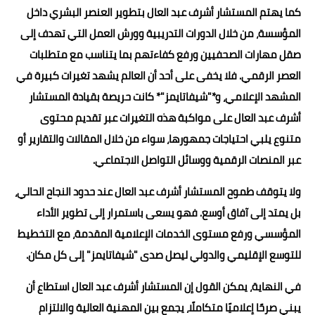
كما يهتم المستشار أشرف عبد العال بتطوير العنصر البشري داخل
المؤسسة، من خلال الدورات التدريبية وورش العمل التي تهدف إلى
صقل مهارات الصحفيين ورفع كفاءتهم بما يتناسب مع متطلبات
العصر الرقمي. فلا يخفى على أحد أن العالم يشهد تغيرات كبيرة في
المشهد الإعلامي، و*"شيفاتايمز"* كانت حريصة بقيادة المستشار
أشرف عبد العال على مواكبة هذه التغيرات عبر تقديم محتوى
متنوع يلبي احتياجات جمهورها، سواء من خلال المقالات والتقارير أو
عبر المنصات الرقمية ووسائل التواصل الاجتماعي.
ولا يتوقف طموح المستشار أشرف عبد العال عند حدود النجاح الحالي،
بل يمتد إلى آفاق أوسع. فهو يسعى باستمرار إلى تطوير الأداء
المؤسسي ورفع مستوى الخدمات الإعلامية المقدمة، مع التخطيط
للتوسع الإقليمي والدولي ليصل صدى "شيفاتايمز" إلى كل مكان.
في النهاية، يمكن القول إن المستشار أشرف عبد العال استطاع أن
يبني صرحًا إعلاميًا متكاملًا، يجمع بين المهنية العالية والالتزام