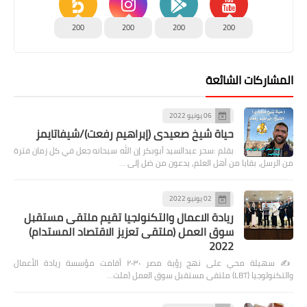
200
200
200
200
المشاركات الشائعة
06 يونيو 2022
حياة شيخ صعيدى (إبراهيم رفعت)/شيفاتايمز
بقلم :سحر عبدالسيد أبوبكر إن الله سبحانه جعل في كل زمان فترة
من الرسل، بقايا من أهل العلم، يدعون من ضل إلى …
02 يونيو 2022
ريادة الاعمال والتكنولجيا تقيم ملتقى مستقبل
سوق العمل (ملتقى تعزيز الاقتصاد المستدام)
2022
✍️ سهيلة محي على نهج رؤية مصر ٢٠٣٠ أقامت مؤسسة ريادة الأعمال
والتكنولوجيا (LBT) ملتقى مستقبل سوق العمل (ملت…