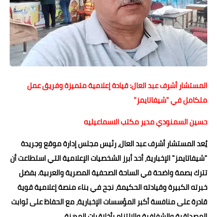
حوادث وقضايا
خدمات
الصحه والجمال
فن المطبخ
المستشار أشرف عبد العال: قيادة إعلامية متميزة وفريق عمل
مقالات
متكامل في "شيفاتايمز"
حسين السمنودي مدير مكتب الاسماعيليه
يُعد المستشار أشرف عبد العال، رئيس مجلس إدارة موقع وجريدة
"شيفاتايمز" الإخبارية، أحد أبرز الشخصيات الإعلامية التي استطاعت أن
تترك بصمة واضحة في الساحة الصحفية المصرية والعربية. بفضل
خبرته الكبيرة وقيادته الحكيمة، نجح في بناء منصة إعلامية قوية
قادرة على منافسة أكبر المؤسسات الإخبارية، مع الحفاظ على ثوابت
المصداقية والشفافية والالتزام بأخلاقيات المهنة.