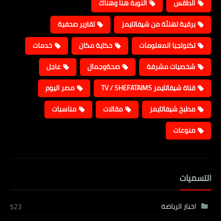
الطقس
النوبة هنا وهناك
برقية تهنئة من شيفاتايمز
تقارير صحفية
تكنولجيا المعلومات
حكاية مكان
خدمات
شخصيات مشرفة
صحةوجمال
عاجل
قناة شيفاتايمز TV / SHEFATAIMS
مصر اليوم
مطبخ شيفاتايمز
مقالات
مناسبات
منوعات
التسميات
اخبار الرياضة
523