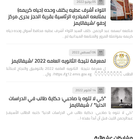
05 يوليو 2022
اللواء أشرف عطيه يكلف وحده (حياه كريمه)
بمتابعه المبادره الرئاسية بقرية الحجز بحرى مركز
إدفو /شيفاتايمز
متابعه /بسمه عبد الرحمن كلف السيد اللواء أشرف عطيه محافظ أسوان وحده حياه
كريمه بمواصلة المرور والمتابعة الميدانية لم…
06 أغسطس 2022
لمعرفة نتيجة الثانويه العامه 2022 /شيفاتايمز
ل معرفة نتيجة الثانويه العامه 2022 بالتوفيق والنجاح لابنائنا
الطلاب 👇👇👇👇👇👇👇👇👇 https://g12.emis.gov.eg/ وال…
14 أكتوبر 2022
"كي لا تتوه يا صاحبي: حكاية طالب في الدراسات
الدنيا" / شيفاتايمز
"كي لا تتوه يا صاحبي: حكاية طالب في الدراسات الدنيا" كتبه الطالب الأسيف|
عبدالرحمن الليث قبل أن أبدأ بهذه ا…
مشاركات عشوائية