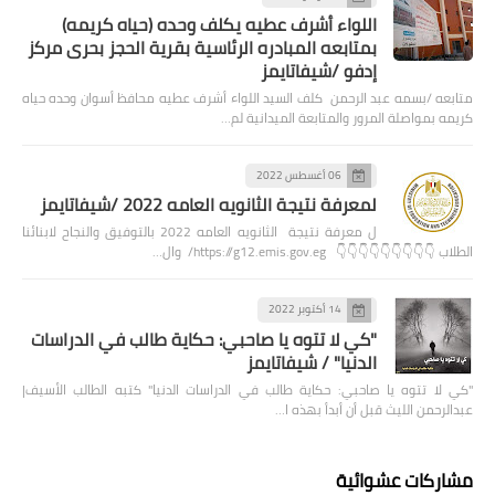
اللواء أشرف عطيه يكلف وحده (حياه كريمه)
بمتابعه المبادره الرئاسية بقرية الحجز بحرى مركز
إدفو /شيفاتايمز
متابعه /بسمه عبد الرحمن كلف السيد اللواء أشرف عطيه محافظ أسوان وحده حياه
كريمه بمواصلة المرور والمتابعة الميدانية لم…
06 أغسطس 2022
لمعرفة نتيجة الثانويه العامه 2022 /شيفاتايمز
ل معرفة نتيجة الثانويه العامه 2022 بالتوفيق والنجاح لابنائنا
الطلاب 👇👇👇👇👇👇👇👇👇 https://g12.emis.gov.eg/ وال…
14 أكتوبر 2022
"كي لا تتوه يا صاحبي: حكاية طالب في الدراسات
الدنيا" / شيفاتايمز
"كي لا تتوه يا صاحبي: حكاية طالب في الدراسات الدنيا" كتبه الطالب الأسيف|
عبدالرحمن الليث قبل أن أبدأ بهذه ا…
مشاركات عشوائية