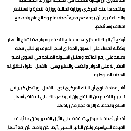
أكد قناوي، أن الإدارة متمثلة في الحقيبة الوزارية الاقتصادية
وبالتحديد البنك المركزي ووزارة المالية ووزارة التجارة والاستثمار
والصناعة يجب أن يجمعهم جميعاً هدف عام وصالح عام واحد. مع
اختلاف وسائلهم.
أوضح أن البنك المركزي هدفه علاج التضخم ومواجهة ارتفاع الأسعار
وكذلك القضاء علي السوق الموازي لسعر الصرف وبالتالي فهو
يعتمد علي رفع الفائدة وتقليل السيولة المتاحة في السوق لمنع
المضاربة علي الدولار والذهب والسلع وهي -بالفعل- حلول تحقق له
الهدف المنوط به.
أشار عماد قناوي أن البنك المركزي نجح -بالفعل- وبشكل كبير في
تحجيم التضخم من الارتفاع وإن لم يظهر ذلك علي انخفاض أسعار
السلع والخدمات إلا إنه حجم من زيادتها.
أكد أن أهداف المركزي تحققت على الأجل القصير وفق ما أرادته
القيادة السياسية، ولكن التأثير السلبي أيضا كان واضحا لأن رفع أسعار