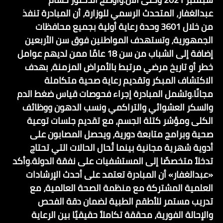
عبدالغفار، المتحدث الرسمي للوزارة، أن المبادرة تنفذ
من خلال 3601 وحدة رعاية أولية بجميع محافظات
الجمهورية، وتستهدف المواطنين فوق سن الأربعين
إضافة إلى الشباب من سن 18 عامًا ممن لديهم عوامل
خطر أو تاريخ مرضي مرتبط بالأمراض المزمنة، بهدف
الاكتشاف المبكر وتقديم رعاية صحية متكاملة
مجانًا.وتشمل المبادرة إجراء فحوصات قياس ضغط الدم
والسكر العشوائي والتراكمي ونسب الدهون ووظائف
الكلى ومؤشر كتلة الجسم، مع تقديم جلسات توعية
صحية وبرامج متابعة دورية، ويحصل المصابون على
أدوية شهرية مجانية بينما تُحال الحالات التي تحتاج
تدخلاً متخصصًا إلى المستشفيات على نفقة الدولة.وأكد
«عبدالغفار» أن المبادرة تعتمد على أحدث الإرشادات
العلمية المشتركة مع منظمة الصحة العالمية، مع
تدريب مستمر للأطقم الطبية لضمان دقة الفحص
والإحالة الفورية، محققة تكاملاً حقيقيًا بين الرعاية