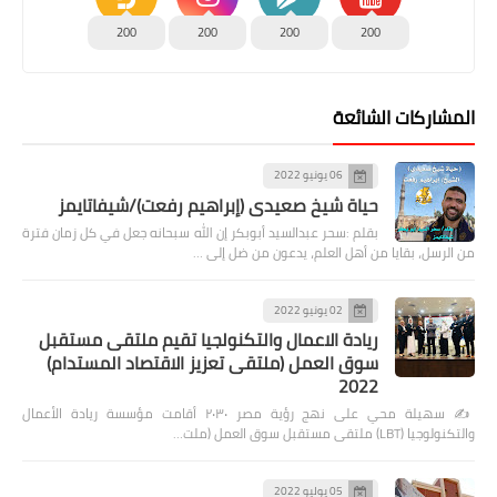
200
200
200
200
المشاركات الشائعة
06 يونيو 2022
حياة شيخ صعيدى (إبراهيم رفعت)/شيفاتايمز
بقلم :سحر عبدالسيد أبوبكر إن الله سبحانه جعل في كل زمان فترة
من الرسل، بقايا من أهل العلم، يدعون من ضل إلى …
02 يونيو 2022
ريادة الاعمال والتكنولجيا تقيم ملتقى مستقبل
سوق العمل (ملتقى تعزيز الاقتصاد المستدام)
2022
✍️ سهيلة محي على نهج رؤية مصر ٢٠٣٠ أقامت مؤسسة ريادة الأعمال
والتكنولوجيا (LBT) ملتقى مستقبل سوق العمل (ملت…
05 يوليو 2022