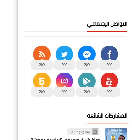
التواصل الإجتماعي
200
200
200
200
200
200
200
200
المشاركات الشائعة
06 يونيو 2022