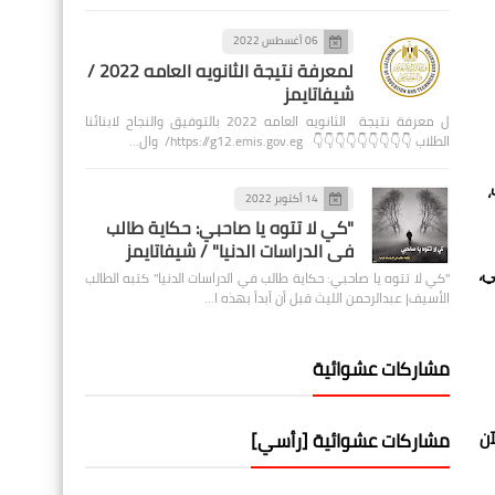
06 أغسطس 2022
لمعرفة نتيجة الثانويه العامه 2022 /
شيفاتايمز
ل معرفة نتيجة الثانويه العامه 2022 بالتوفيق والنجاح لابنائنا
الطلاب 👇👇👇👇👇👇👇👇👇 https://g12.emis.gov.eg/ وال…
،
14 أكتوبر 2022
"كي لا تتوه يا صاحبي: حكاية طالب
في الدراسات الدنيا" / شيفاتايمز
ي،
"كي لا تتوه يا صاحبي: حكاية طالب في الدراسات الدنيا" كتبه الطالب
الأسيف| عبدالرحمن الليث قبل أن أبدأ بهذه ا…
مشاركات عشوائية
آن
مشاركات عشوائية [رأسي]