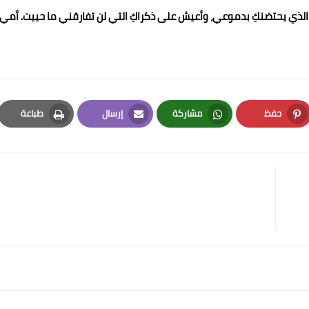
ب الذي يحتضنكِ بدموعي، وأعيش على ذكراكِ التي لن تفارقني ما حييت. أمي..
حفظ
مشاركة
إرسال
طباعة
Print
Email
Whatsapp
Pinterest