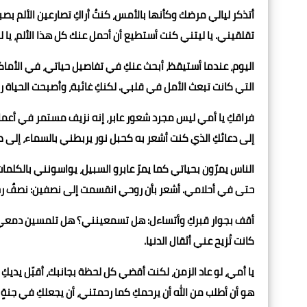
أتذكر ليالي مرضك وكأنها بالأمس، كنتُ أراكِ تصارعين الألم 
تقلقيني. يا ليتني كنت أستطيع أن أحمل عنك كل هذا الألم، يا ل
اليوم، عندما أستيقظ، أبحث عنكِ في تفاصيل حياتي، في الأما
التي كانت تبعث الأمل في قلبي. لكنكِ غائبة، وأصبحت الحياة 
فراقكِ يا أمي ليس مجرد شعور عابر، إنه نزيف مستمر في أعماق
إلى دعائكِ الذي كنت أشعر به كحبل نور يربطني بالسماء، إلى
الناس يمرّون بحياتي كما يمرّ عابرو السبيل، يواسونني بالكل
حتى في أحلامي. أشعر بأن روحي انقسمت إلى نصفين: نصفٌ رح
أقف بجوار قبركِ وأتساءل: هل تسمعينني؟ هل تلمسين دمعي؟ ه
كانت تُزيح عني أثقال الدنيا.
يا أمي، لو عاد الزمن، لكنت أقضي كل لحظة بجانبك، أقبّل يديكِ 
هو أن أطلب من الله أن يرحمكِ كما رحمتني، أن يجعلكِ في جنةٍ 