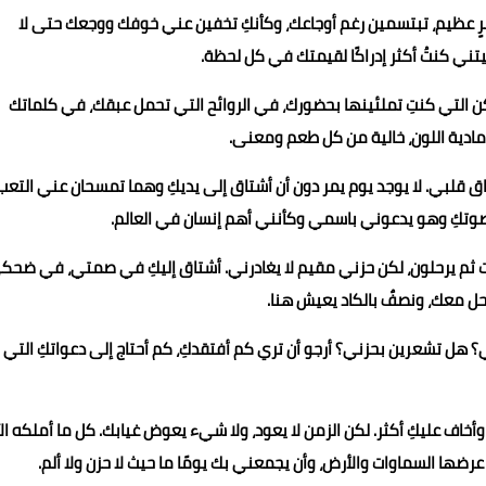
بصبرٍ عظيم، تبتسمين رغم أوجاعك، وكأنكِ تخفين عني خوفك ووجعك حتى لا
يتني كنتُ أكثر إدراكًا لقيمتك في كل لحظة.
كن التي كنتِ تملئينها بحضورك، في الروائح التي تحمل عبقك، في كلماتك
رمادية اللون، خالية من كل طعم ومعنى.
 قلبي. لا يوجد يوم يمر دون أن أشتاق إلى يديكِ وهما تمسحان عني التعب
 صوتكِ وهو يدعوني باسمي وكأنني أهم إنسان في العالم.
مات ثم يرحلون، لكن حزني مقيم لا يغادرني. أشتاق إليكِ في صمتي، في ضحك
ل معك، ونصفٌ بالكاد يعيش هنا.
ل تشعرين بحزني؟ أرجو أن تري كم أفتقدكِ، كم أحتاج إلى دعواتكِ التي
وأخاف عليكِ أكثر. لكن الزمن لا يعود، ولا شيء يعوض غيابك. كل ما أملكه ال
عرضها السماوات والأرض، وأن يجمعني بك يومًا ما حيث لا حزن ولا ألم.