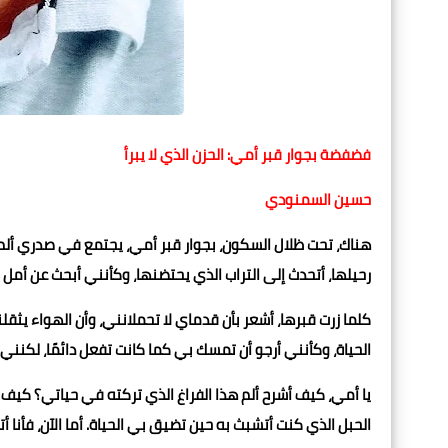
فضفضة بجوار قبر أمي: الحزن الذي لا يبرأ
حسين السمنودي
هناك، تحت ظلال السكون، بجوار قبر أمي، يجتمع في صدري ألم ل
رحيلها، أتحدث إلى التراب الذي يحتضنها، وكأنني أبحث عن أمل ض
كلما زرت قبرها، أشعر بأن قدماي لا تحملانني، وأن الهواء يثق
الحياة، وكأنني أرجو أن تمسك بي كما كانت تفعل دائمًا، لكنني
يا أمي، كيف أشرح ألم هذا الفراغ الذي تركته في حياتي؟ كي
الحبل الذي كنت أتشبث به حين تضيق بي الحياة. أما الآن، فأن