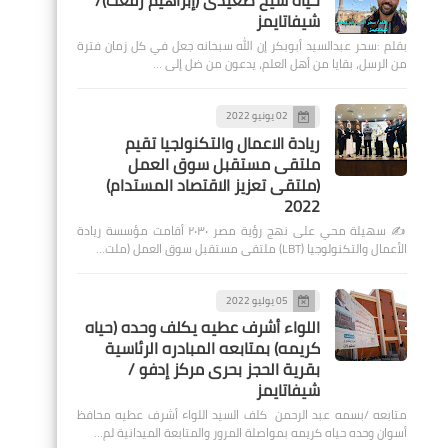
حياة شيخ صعيدى (إبراهيم رفعت)/
شيفاتايمز
بقلم :سحر عبدالسيد أبوبكر إن الله سبحانه جعل في كل زمان فترة
من الرسل، بقايا من أهل العلم، يدعون من ضل إلى …
02 يونيو 2022
ريادة الاعمال والتكنولجيا تقيم
ملتقى مستقبل سوق العمل
(ملتقى تعزيز الاقتصاد المستدام)
2022
✍️ سهيلة محي على نهج رؤية مصر ٢٠٣٠ أقامت مؤسسة ريادة
الأعمال والتكنولوجيا (LBT) ملتقى مستقبل سوق العمل (ملت…
05 يوليو 2022
اللواء أشرف عطيه يكلف وحده (حياه
كريمه) بمتابعه المبادره الرئاسية
بقرية الحجز بحرى مركز إدفو /
شيفاتايمز
متابعه /بسمه عبد الرحمن كلف السيد اللواء أشرف عطيه محافظ
أسوان وحده حياه كريمه بمواصلة المرور والمتابعة الميدانية لم…