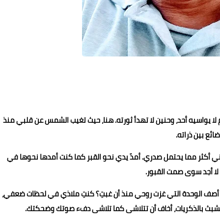
ا يواسيه أحد، وحنين لا تهدأ ثورته. هنا، حيث تغيب الشمس عن قلبي منذ
ائع بين ذراته.
لني أكثر مما يحتمل صدري. أمدّ يدي نحو القبر كما كنت أمدها نحوها في
 لا أجد سوى صمت القبور.
ف أصف الوحدة التي غزت روحي منذ أن غبتِ؟ كنتِ ملاذي في لحظات ضعفي،
ا أتشبث بالذكريات، أخاف أن تتلاشى كما تلاشى دفء صوتك وضحكتك.