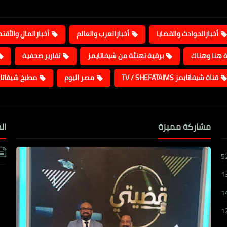
أخبارالحوادث والقضايا
أخبارالعرب والعالم
أخبارالمال والأقت
ة هنا وهناك
برقية تهنئة من شيفاتايمز
تقارير صحفية
قناة شيفاتايمز TV / SHEFATAIMS
مصر اليوم
مطبخ شيفاتا
مشاركة مميزة
ال
5
1
1
1