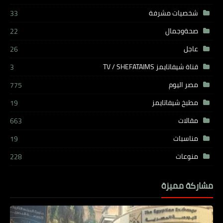
شخصيات مشرفة
33
صحةوجمال
22
عاجل
26
قناة شيفاتايمز TV / SHEFATAIMS
3
مصر اليوم
775
مطبخ شيفاتايمز
19
مقالات
663
مناسبات
19
منوعات
228
مشاركة مميزة