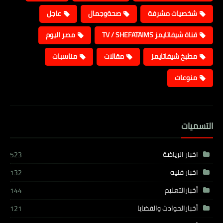
شخصيات مشرفة
صحةوجمال
عاجل
قناة شيفاتايمز TV / SHEFATAIMS
مصر اليوم
مطبخ شيفاتايمز
مقالات
مناسبات
منوعات
التسميات
اخبار الرياضة
523
اخبار فنيه
132
أخبارالتعليم
144
أخبارالحوادث والقضايا
121