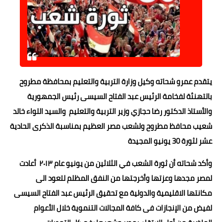
حوادث وقضايا
خدمات
الصحه والجمال
فن المطبخ
يتقدم عمرو شحاته وكيل وزارة التربية والتعليم بمحافظة مطروح
بالتهنئة لفخامة الرئيس عبد الفتاح السيسى رئيس الجمهورية
مقالات
والأستاذ الدكتور رضا حجازي وزير التربية والتعليم والسيد اللواء خالد
شعيب محافظ مطروح ولشعب مصر العظيم بمناسبة الذكرى الحادية
عشر لثورة 30 يونيو المجيدة
وأكد شحاته أن ثورة الشعب في الثلاثين من يونيو عام ٢٠١٣ أعادت
لمصر مجدها وعزتها وأخرجتها من النفق المظلم لتعود الى
مكانتها الاقليمية والدولية مع تحقيق الرئيس عبد الفتاح السيسى
لفيض من الإنجازات فى كافة المجالات التنموية خلال الأعوام