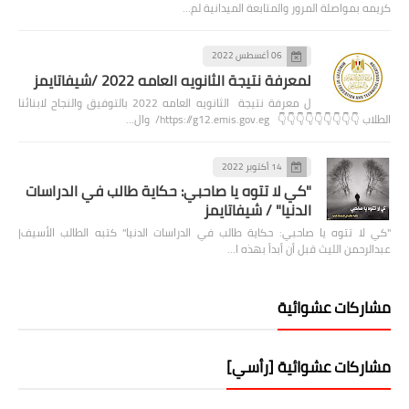
كريمه بمواصلة المرور والمتابعة الميدانية لم…
06 أغسطس 2022
لمعرفة نتيجة الثانويه العامه 2022 /شيفاتايمز
ل معرفة نتيجة الثانويه العامه 2022 بالتوفيق والنجاح لابنائنا
الطلاب 👇👇👇👇👇👇👇👇👇 https://g12.emis.gov.eg/ وال…
14 أكتوبر 2022
"كي لا تتوه يا صاحبي: حكاية طالب في الدراسات
الدنيا" / شيفاتايمز
"كي لا تتوه يا صاحبي: حكاية طالب في الدراسات الدنيا" كتبه الطالب الأسيف|
عبدالرحمن الليث قبل أن أبدأ بهذه ا…
مشاركات عشوائية
مشاركات عشوائية [رأسي]