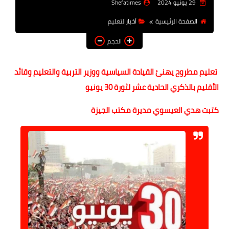
29 يونيو 2024
Shefatimes
أخبار الرياصة
الصفحة الرئيسية
أخبارالتعليم
الطب البديل
الحجم
منوعات
تعليم مطروح يهنئ القيادة السياسية ووزير التربية والتعليم وقائد
خدمات
الأقليم بالذكري الحادية عشر لثورة 30 يونيو
عاجل
كتبت هدي العيسوي مديرة مكتب الجيزة
اخبار فنيه
التعليم
الصحه
الطقس
معلومه قانونيه
تكنولوجيا المعلومات