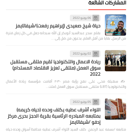
المشاركات الشائعة
06 يونيو 2022
حياة شيخ صعيدى (إبراهيم رفعت)/شيفاتايمز
بقلم :سحر عبدالسيد أبوبكر إن الله سبحانه جعل في كل زمان فترة
من الرسل، بقايا من أهل العلم، يدعون من ضل إلى …
02 يونيو 2022
ريادة الاعمال والتكنولجيا تقيم ملتقى مستقبل
سوق العمل (ملتقى تعزيز الاقتصاد المستدام)
2022
✍️ سهيلة محي على نهج رؤية مصر ٢٠٣٠ أقامت مؤسسة ريادة الأعمال
والتكنولوجيا (LBT) ملتقى مستقبل سوق العمل (ملت…
05 يوليو 2022
اللواء أشرف عطيه يكلف وحده (حياه كريمه)
بمتابعه المبادره الرئاسية بقرية الحجز بحرى مركز
إدفو /شيفاتايمز
متابعه /بسمه عبد الرحمن كلف السيد اللواء أشرف عطيه محافظ أسوان وحده حياه