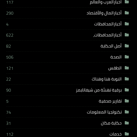
أخبارالعرب والعالم
117
أخبارالمال والأقتصاد
290
أخبارالمحافظات
4
أخبارالمحافظات،
622
أصل الحكاية
82
الصحة
506
الطقس
121
النوبة هنا وهناك
22
برقية تهنئة من شيفاتايمز
90
تقارير صحفية
5
تكنولجيا المعلومات
74
حكاية مكان
31
خدمات
112