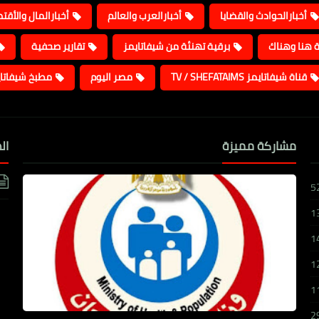
أخبارالحوادث والقضايا
أخبارالعرب والعالم
أخبارالمال والأقت
ة هنا وهناك
برقية تهنئة من شيفاتايمز
تقارير صحفية
قناة شيفاتايمز TV / SHEFATAIMS
مصر اليوم
مطبخ شيفاتا
مشاركة مميزة
ال
5
1
1
1
1
2