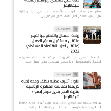
حياة شيخ صعيدى (إبراهيم رفعت)/
شيفاتايمز
بقلم :سحر عبدالسيد أبوبكر إن الله سبحانه جعل في كل زمان فترة
من الرسل، بقايا من أهل العلم، يدعون من ضل إلى …
02 يونيو 2022
ريادة الاعمال والتكنولجيا تقيم
ملتقى مستقبل سوق العمل
(ملتقى تعزيز الاقتصاد المستدام)
2022
✍️ سهيلة محي على نهج رؤية مصر ٢٠٣٠ أقامت مؤسسة ريادة
الأعمال والتكنولوجيا (LBT) ملتقى مستقبل سوق العمل (ملت…
05 يوليو 2022
اللواء أشرف عطيه يكلف وحده (حياه
كريمه) بمتابعه المبادره الرئاسية
بقرية الحجز بحرى مركز إدفو /
شيفاتايمز
متابعه /بسمه عبد الرحمن كلف السيد اللواء أشرف عطيه محافظ
أسوان وحده حياه كريمه بمواصلة المرور والمتابعة الميدانية لم…