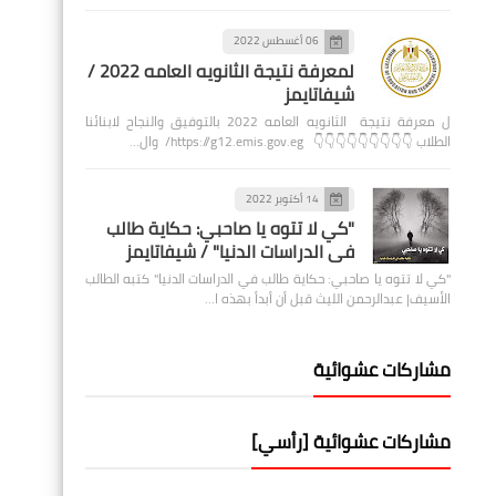
06 أغسطس 2022
لمعرفة نتيجة الثانويه العامه 2022 /
شيفاتايمز
ل معرفة نتيجة الثانويه العامه 2022 بالتوفيق والنجاح لابنائنا
الطلاب 👇👇👇👇👇👇👇👇👇 https://g12.emis.gov.eg/ وال…
14 أكتوبر 2022
"كي لا تتوه يا صاحبي: حكاية طالب
في الدراسات الدنيا" / شيفاتايمز
"كي لا تتوه يا صاحبي: حكاية طالب في الدراسات الدنيا" كتبه الطالب
الأسيف| عبدالرحمن الليث قبل أن أبدأ بهذه ا…
مشاركات عشوائية
مشاركات عشوائية [رأسي]