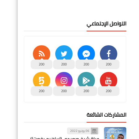
التواصل الإجتماعي
200
200
200
200
200
200
200
200
المشاركات الشائعة
06 يونيو 2022