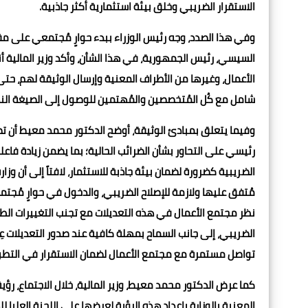
الاستقرار الضريبي وخلق بيئة استثمارية أكثر جاذبية.
وفي هذا الصدد، وجه رئيس الوزراء ببدء حوارٍ مُجتمعي على مقت
السيسي، رئيس الجمهورية، في هذا الشأن، وأكد وزير المالية أنه
الأعمال، وغيرها من الأطراف المعنية وإرسال الوثيقة لهم، حت
شامل مع كُل المُتخصصين والمُهتمين للوصول إلى الصيغة النه
رئيسي على التحاور بشأن الضرائب الحالية؛ بما يضمن زيادة فاع
الضريبية كضرورة لضمان بيئة جاذبة للاستثمار، لافتاً إلى أن و
مُتفق عليها ولازمة للإصلاح الضريبي، والدخول في حوارٍ مُجت
نظر مجتمع الأعمال في هذه التعديلات مع تجنب التغييرات الطا
الضريبي، إلى جانب السماح بمهلة كافية عند صدور التعديلات عِو
تواصل مستمرة مع مجتمع الأعمال لضمان الاستقرار في التطبي
كما عرض الدكتور محمد معيط، وزير المالية، خلال الاجتماع، رؤي
المعنية بالوزارة بإعداد هذه الرؤية لعرضها على اللجنة العليا ل