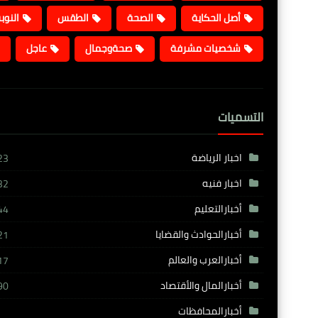
أصل الحكاية
الصحة
الطقس
النوب
شخصيات مشرفة
صحةوجمال
عاجل
التسميات
اخبار الرياضة
23
اخبار فنيه
32
أخبارالتعليم
44
أخبارالحوادث والقضايا
21
أخبارالعرب والعالم
17
أخبارالمال والأقتصاد
90
أخبارالمحافظات