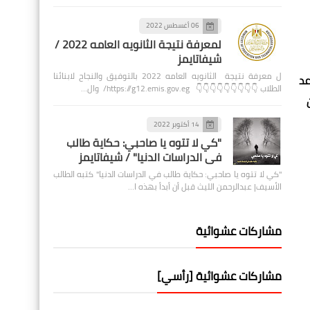
06 أغسطس 2022
لمعرفة نتيجة الثانويه العامه 2022 /
شيفاتايمز
ل معرفة نتيجة الثانويه العامه 2022 بالتوفيق والنجاح لابنائنا
عد
الطلاب 👇👇👇👇👇👇👇👇👇 https://g12.emis.gov.eg/ وال…
14 أكتوبر 2022
"كي لا تتوه يا صاحبي: حكاية طالب
في الدراسات الدنيا" / شيفاتايمز
"كي لا تتوه يا صاحبي: حكاية طالب في الدراسات الدنيا" كتبه الطالب
الأسيف| عبدالرحمن الليث قبل أن أبدأ بهذه ا…
مشاركات عشوائية
مشاركات عشوائية [رأسي]