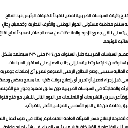
رح وثيقة السياسات الضريبية لمصر، تنفيذاً لتكليفات الرئيس عبد الفتاح
 ستتم مخاطبة مسئولي الحوار الوطني، والغُرف التجارية، وجَمعياتِ رِجالِ
ى يتسنى تلقى جميع الرُدود والملاحظات من هذه الجهات، تمهيداً لفتح نقاش
ائية للوثيقة.
وفيما يتعلق بمبادئ الوثيقة، أوضح الدكتور محمد معيط أن تصميم السياسات الضريبية خلال السنوات من ۲۰۲٤ حتى ۲۰۳۰ سيعتمد بشكل
ليتها وحُسن ادارتها وتطبيقها، إلى جانب العمل على استقرار السياسات
زارة المالية ستتبنى وضع النطاق الزمنى المتوقع لتمرير أي إصلاحات جوهرية
معي قبل إجراء تعديل أو تمرير أي إصلاح بوقت كافٍ؛ بما يسمح بعكس وجهة
رئة والمفاجئة في السياسات الضريبية دون سابق تمهيد وحوارٍ مع المُجتم
َضاً عن سريان التشريعات أو التعليمات من اليوم التالي للنشر، مع فتح قنوا
ق وخاصة من خلال الدور الأساسي للمجلس الأعلى للضرائب.
ة مُقترحة لإصلاح مسار الهيئات العامة الاقتصادية، وذلك في ضوء أعمال الل
لهيئات الاقتصادية، المُشكلة بقرار من رئيس الوزراء، في شأن إصلاح وإعادة