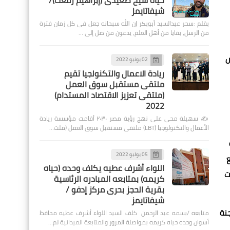
حياة شيخ صعيدى (إبراهيم رفعت)/
شيفاتايمز
بقلم :سحر عبدالسيد أبوبكر إن الله سبحانه جعل في كل زمان فترة
من الرسل، بقايا من أهل العلم، يدعون من ضل إلى …
ٍ
02 يونيو 2022
ريادة الاعمال والتكنولجيا تقيم
ملتقى مستقبل سوق العمل
(ملتقى تعزيز الاقتصاد المستدام)
2022
✍️ سهيلة محي على نهج رؤية مصر ٢٠٣٠ أقامت مؤسسة ريادة
الأعمال والتكنولوجيا (LBT) ملتقى مستقبل سوق العمل (ملت…
05 يوليو 2022
ع
اللواء أشرف عطيه يكلف وحده (حياه
ت
كريمه) بمتابعه المبادره الرئاسية
بقرية الحجز بحرى مركز إدفو /
شيفاتايمز
جنة
متابعه /بسمه عبد الرحمن كلف السيد اللواء أشرف عطيه محافظ
أسوان وحده حياه كريمه بمواصلة المرور والمتابعة الميدانية لم…