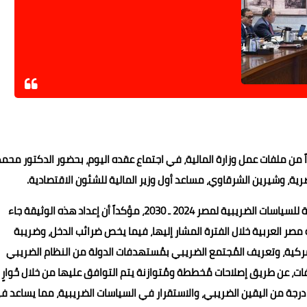
ن ملفات عمل وزارة المالية، في اجتماع عقده اليوم، بحضور الدكتور محمد
صرية، وشيرين الشرقاوي، مساعد أول وزير المالية للشئون الاقتصادية.
وخلال الاجتماع، عرض وزير المالية مُستهدفات الوثيقة المُقترحة للسياسات الضريبية لمصر 2024 ـ 2030، مؤكداً أن إعداد هذه الوثيقة جاء
 العربية خلال الفترة المشار إليها، فيما يخص ضرائب الدخل، وضريبة
مركية، وتعريف المُجتمع الضريبي بمُستهدفات الدولة من النظام الضريبي
ات، عن طريق إصلاحات مُخططة ومُتوازنة يتم التوافق عليها من خلال حُوارٍ
درجة من اليقين الضريبي، والاستقرار في السياسات الضريبية، مما يساعد ف