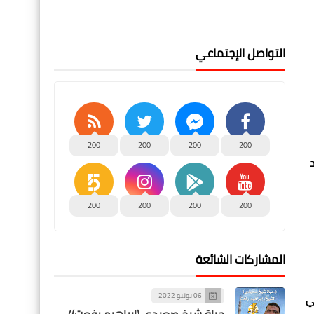
التواصل الإجتماعي
200
200
200
200
200
200
200
200
المشاركات الشائعة
06 يونيو 2022
ي