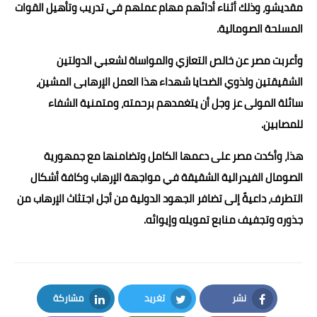
مقديشو، وذلك أثناء أدائهم مهام عملهم في تدريب وتأهيل القوات
المسلحة الصومالية.
وأعربت مصر عن خالص التعازي والمواساة لشعبي الدولتين
الشقيقتين ولذوي الضحايا شهداء هذا العمل الإرهابى المشين،
سائلة المولى عز وجل أن يتغمدهم برحمته، ومتمنية الشفاء
للمصابين.
هذا، وأكدت مصر على دعمها الكامل وتضامنها مع جمهورية
الصومال الفيدرالية الشقيقة في مواجهة الإرهاب وكافة أشكال
التطرف، داعيةً إلى تضافر الجهود الدولية من أجل اجتثاث الإرهاب من
جذوره وتجفيف منابع تمويله وإيوائه.
نشر
تغريد
مشاركة
LinkedIn
Twitter
Facebook