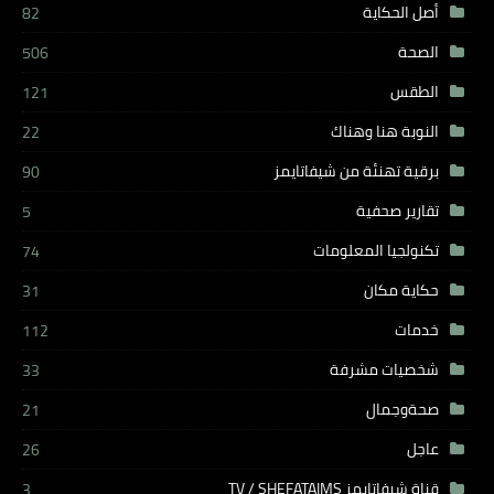
أصل الحكاية
82
الصحة
506
الطقس
121
النوبة هنا وهناك
22
برقية تهنئة من شيفاتايمز
90
تقارير صحفية
5
تكنولجيا المعلومات
74
حكاية مكان
31
خدمات
112
شخصيات مشرفة
33
صحةوجمال
21
عاجل
26
قناة شيفاتايمز TV / SHEFATAIMS
3