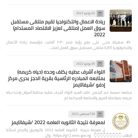
02 يونيو 2022
ريادة الاعمال والتكنولجيا تقيم ملتقى مستقبل
سوق العمل (ملتقى تعزيز الاقتصاد المستدام)
2022
✍️ سهيلة محي على نهج رؤية مصر ٢٠٣٠ أقامت مؤسسة ريادة الأعمال
والتكنولوجيا (LBT) ملتقى مستقبل سوق العمل (ملت…
05 يوليو 2022
اللواء أشرف عطيه يكلف وحده (حياه كريمه)
بمتابعه المبادره الرئاسية بقرية الحجز بحرى مركز
إدفو /شيفاتايمز
متابعه /بسمه عبد الرحمن كلف السيد اللواء أشرف عطيه محافظ أسوان وحده حياه
كريمه بمواصلة المرور والمتابعة الميدانية لم…
06 أغسطس 2022
لمعرفة نتيجة الثانويه العامه 2022 /شيفاتايمز
ل معرفة نتيجة الثانويه العامه 2022 بالتوفيق والنجاح لابنائنا
الطلاب 👇👇👇👇👇👇👇👇👇 https://g12.emis.gov.eg/ وال…