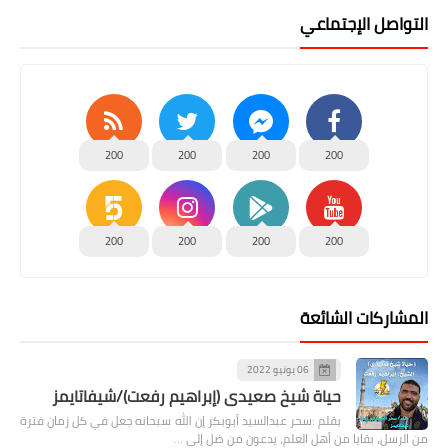
التواصل الإجتماعي
200
200
200
200
200
200
200
200
المشاركات الشائعة
06 يونيو 2022
حياة شيخ صعيدى (إبراهيم رفعت)/شيفاتايمز
بقلم :سحر عبدالسيد أبوبكر إن الله سبحانه جعل في كل زمان فترة
من الرسل، بقايا من أهل العلم، يدعون من ضل إلى …