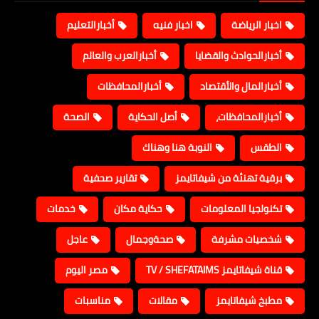
اخبار الرياضة
اخبار فنيه
أخبارالتعليم
أخبارالحوادث والقضايا
أخبارالعرب والعالم
أخبارالمال والأقتصاد
أخبارالمحافظات
أخبارالمحافظات،
أصل الحكاية
الصحة
الطقس
النوبة هنا وهناك
برقية تهنئة من شيفاتايمز
تقارير صحفية
تكنولجيا المعلومات
حكاية مكان
خدمات
شخصيات مشرفة
صحةوجمال
عاجل
قناة شيفاتايمز TV / SHEFATAIMS
مصر اليوم
مطبخ شيفاتايمز
مقالات
مناسبات