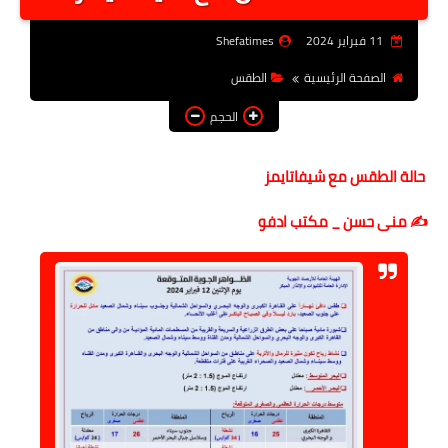
أخبار الرياصة
11 فبراير 2024
Shefatimes
الطب البديل
الصفحة الرئيسية
الطقس
منوعات
الحجم
خدمات
حالة الطقس مع شيفاتايمز
عاجل
✍️ منى حسن _ مكتب ادفو
اخبار فنيه
التعليم
الصحه
الطقس
معلومه قانونيه
تكنولوجيا المعلومات