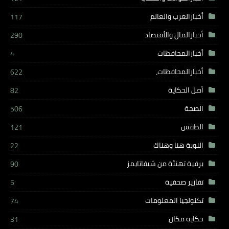
أخبارالعرب والعالم
117
أخبارالمال والأقتصاد
290
أخبارالمحافظات
4
أخبارالمحافظات،
622
أصل الحكاية
82
الصحة
506
الطقس
121
النوبة هنا وهناك
22
برقية تهنئة من شيفاتايمز
90
تقارير صحفية
5
تكنولجيا المعلومات
74
حكاية مكان
31