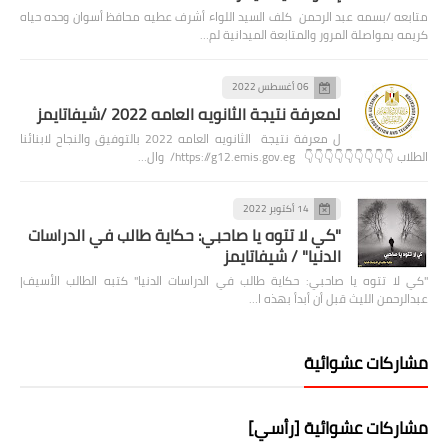
متابعه /بسمه عبد الرحمن كلف السيد اللواء أشرف عطيه محافظ أسوان وحده حياه
كريمه بمواصلة المرور والمتابعة الميدانية لم…
06 أغسطس 2022
لمعرفة نتيجة الثانويه العامه 2022 /شيفاتايمز
ل معرفة نتيجة الثانويه العامه 2022 بالتوفيق والنجاح لابنائنا
الطلاب 👇👇👇👇👇👇👇👇👇 https://g12.emis.gov.eg/ وال…
14 أكتوبر 2022
"كي لا تتوه يا صاحبي: حكاية طالب في الدراسات
الدنيا" / شيفاتايمز
"كي لا تتوه يا صاحبي: حكاية طالب في الدراسات الدنيا" كتبه الطالب الأسيف|
عبدالرحمن الليث قبل أن أبدأ بهذه ا…
مشاركات عشوائية
مشاركات عشوائية [رأسي]