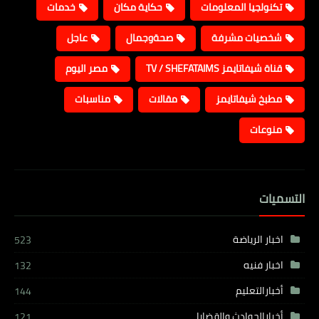
تكنولجيا المعلومات
حكاية مكان
خدمات
شخصيات مشرفة
صحةوجمال
عاجل
قناة شيفاتايمز TV / SHEFATAIMS
مصر اليوم
مطبخ شيفاتايمز
مقالات
مناسبات
منوعات
التسميات
اخبار الرياضة
523
اخبار فنيه
132
أخبارالتعليم
144
أخبارالحوادث والقضايا
121