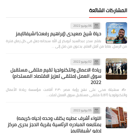
المشاركات الشائعة
06 يونيو 2022
حياة شيخ صعيدى (إبراهيم رفعت)/شيفاتايمز
بقلم :سحر عبدالسيد أبوبكر إن الله سبحانه جعل في كل زمان فترة
من الرسل، بقايا من أهل العلم، يدعون من ضل إلى …
02 يونيو 2022
ريادة الاعمال والتكنولجيا تقيم ملتقى مستقبل
سوق العمل (ملتقى تعزيز الاقتصاد المستدام)
2022
✍️ سهيلة محي على نهج رؤية مصر ٢٠٣٠ أقامت مؤسسة ريادة الأعمال
والتكنولوجيا (LBT) ملتقى مستقبل سوق العمل (ملت…
05 يوليو 2022
اللواء أشرف عطيه يكلف وحده (حياه كريمه)
بمتابعه المبادره الرئاسية بقرية الحجز بحرى مركز
إدفو /شيفاتايمز