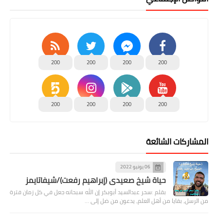
200
200
200
200
200
200
200
200
المشاركات الشائعة
06 يونيو 2022
حياة شيخ صعيدى (إبراهيم رفعت)/شيفاتايمز
بقلم :سحر عبدالسيد أبوبكر إن الله سبحانه جعل في كل زمان فترة
من الرسل، بقايا من أهل العلم، يدعون من ضل إلى …