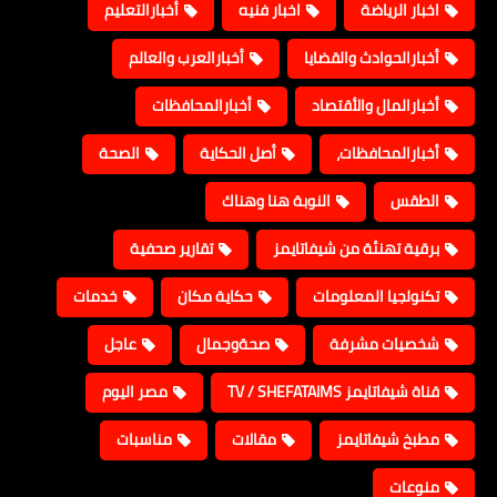
اخبار الرياضة
اخبار فنيه
أخبارالتعليم
أخبارالحوادث والقضايا
أخبارالعرب والعالم
أخبارالمال والأقتصاد
أخبارالمحافظات
أخبارالمحافظات،
أصل الحكاية
الصحة
الطقس
النوبة هنا وهناك
برقية تهنئة من شيفاتايمز
تقارير صحفية
تكنولجيا المعلومات
حكاية مكان
خدمات
شخصيات مشرفة
صحةوجمال
عاجل
قناة شيفاتايمز TV / SHEFATAIMS
مصر اليوم
مطبخ شيفاتايمز
مقالات
مناسبات
منوعات