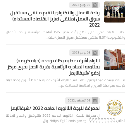
02 يونيو 2022
ريادة الاعمال والتكنولجيا تقيم ملتقى مستقبل
سوق العمل (ملتقى تعزيز الاقتصاد المستدام)
2022
✍️ سهيلة محي على نهج رؤية مصر ٢٠٣٠ أقامت مؤسسة ريادة الأعمال
والتكنولوجيا (LBT) ملتقى مستقبل سوق العمل (ملت…
05 يوليو 2022
اللواء أشرف عطيه يكلف وحده (حياه كريمه)
بمتابعه المبادره الرئاسية بقرية الحجز بحرى مركز
إدفو /شيفاتايمز
متابعه /بسمه عبد الرحمن كلف السيد اللواء أشرف عطيه محافظ أسوان وحده حياه
كريمه بمواصلة المرور والمتابعة الميدانية لم…
06 أغسطس 2022
لمعرفة نتيجة الثانويه العامه 2022 /شيفاتايمز
ل معرفة نتيجة الثانويه العامه 2022 بالتوفيق والنجاح لابنائنا
الطلاب 👇👇👇👇👇👇👇👇👇 https://g12.emis.gov.eg/ وال…