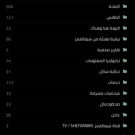
الصحة
506
الطقس
121
النوبة هنا وهناك
22
برقية تهنئة من شيفاتايمز
90
تقارير صحفية
5
تكنولجيا المعلومات
74
حكاية مكان
31
خدمات
112
شخصيات مشرفة
33
صحةوجمال
22
عاجل
26
قناة شيفاتايمز TV / SHEFATAIMS
3