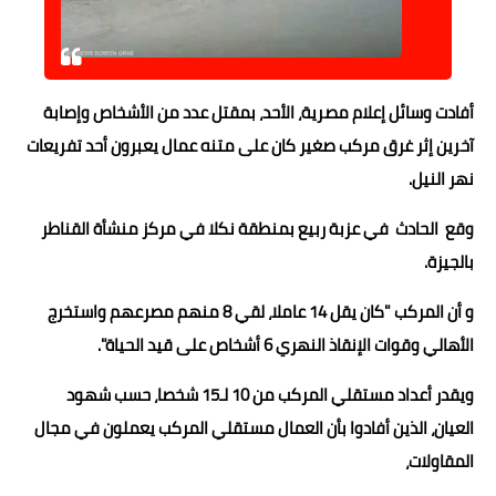
حوادث وقضايا
خدمات
أفادت وسائل إعلام مصرية، الأحد، بمقتل عدد من الأشخاص وإصابة
الصحه والجمال
آخرين إثر غرق مركب صغير كان على متنه عمال يعبرون أحد تفريعات
فن المطبخ
نهر النيل.
مقالات
وقع الحادث في عزبة ربيع بمنطقة نكلا في مركز منشأة القناطر
بالجيزة.
و أن المركب "كان يقل 14 عاملا، لقي 8 منهم مصرعهم واستخرج
الأهالي وقوات الإنقاذ النهري 6 أشخاص على قيد الحياة".
ويقدر أعداد مستقلي المركب من 10 لـ15 شخصا، حسب شهود
العيان، الذين أفادوا بأن العمال مستقلي المركب يعملون في مجال
المقاولات،