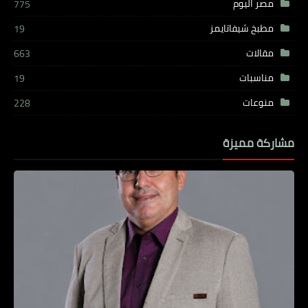
مصر اليوم
775
مطبخ شيفاتايمز
19
مقالات
663
مناسبات
19
منوعات
228
مشاركة مميزة