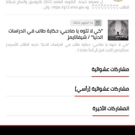
ل معرفة نتيجة الثانويه العامه 2022 بالتوفيق والنجاح لابنائنا
الطلاب 👇👇👇👇👇👇👇👇👇 https://g12.emis.gov.eg/ وال…
14 أكتوبر 2022
"كي لا تتوه يا صاحبي: حكاية طالب في الدراسات
الدنيا" / شيفاتايمز
"كي لا تتوه يا صاحبي: حكاية طالب في الدراسات الدنيا" كتبه الطالب الأسيف|
عبدالرحمن الليث قبل أن أبدأ بهذه ا…
مشاركات عشوائية
مشاركات عشوائية [رأسي]
المشاركات الأخيرة