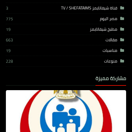
قناة شيفاتايمز TV / SHEFATAIMS
3
مصر اليوم
775
مطبخ شيفاتايمز
19
مقالات
663
مناسبات
19
منوعات
228
مشاركة مميزة