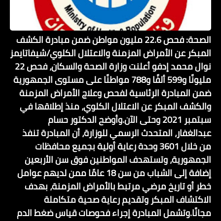
الصحة: فحص 22.6 مليون مواطن ضمن مبادرة الكشف
المبكر عن الأمراض المزمنة والاعتلال الكلوي/شيفاتايمز
نوال محمد إدفو أعلنت وزارة الصحة والسكان، فحص 22
مليونًا و599 ألفًا و788 مواطنًا على مستوى الجمهورية
ضمن المبادرة الرئاسية لفحص وعلاج الأمراض المزمنة
والكشف المبكر عن الاعتلال الكلوي، منذ إطلاقها في
سبتمبر 2021 وحتى الآن.وأوضح الدكتور حسام
عبدالغفار، المتحدث الرسمي للوزارة، أن المبادرة تنفذ
من خلال 3601 وحدة رعاية أولية بجميع محافظات
الجمهورية، وتستهدف المواطنين فوق سن الأربعين
إضافة إلى الشباب من سن 18 عامًا ممن لديهم عوامل
خطر أو تاريخ مرضي مرتبط بالأمراض المزمنة، بهدف
الاكتشاف المبكر وتقديم رعاية صحية متكاملة
مجانًا.وتشمل المبادرة إجراء فحوصات قياس ضغط الدم