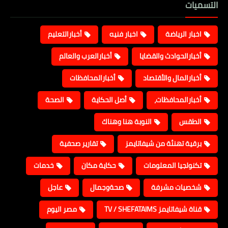
التسميات
اخبار الرياضة
اخبار فنيه
أخبارالتعليم
أخبارالحوادث والقضايا
أخبارالعرب والعالم
أخبارالمال والأقتصاد
أخبارالمحافظات
أخبارالمحافظات،
أصل الحكاية
الصحة
الطقس
النوبة هنا وهناك
برقية تهنئة من شيفاتايمز
تقارير صحفية
تكنولجيا المعلومات
حكاية مكان
خدمات
شخصيات مشرفة
صحةوجمال
عاجل
قناة شيفاتايمز TV / SHEFATAIMS
مصر اليوم