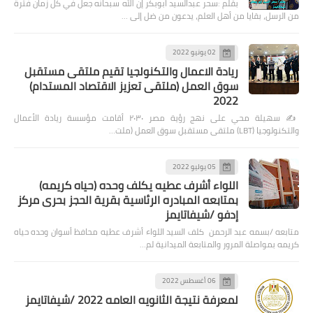
بقلم :سحر عبدالسيد أبوبكر إن الله سبحانه جعل في كل زمان فترة
من الرسل، بقايا من أهل العلم، يدعون من ضل إلى …
02 يونيو 2022
ريادة الاعمال والتكنولجيا تقيم ملتقى مستقبل
سوق العمل (ملتقى تعزيز الاقتصاد المستدام)
2022
✍️ سهيلة محي على نهج رؤية مصر ٢٠٣٠ أقامت مؤسسة ريادة الأعمال
والتكنولوجيا (LBT) ملتقى مستقبل سوق العمل (ملت…
05 يوليو 2022
اللواء أشرف عطيه يكلف وحده (حياه كريمه)
بمتابعه المبادره الرئاسية بقرية الحجز بحرى مركز
إدفو /شيفاتايمز
متابعه /بسمه عبد الرحمن كلف السيد اللواء أشرف عطيه محافظ أسوان وحده حياه
كريمه بمواصلة المرور والمتابعة الميدانية لم…
06 أغسطس 2022
لمعرفة نتيجة الثانويه العامه 2022 /شيفاتايمز