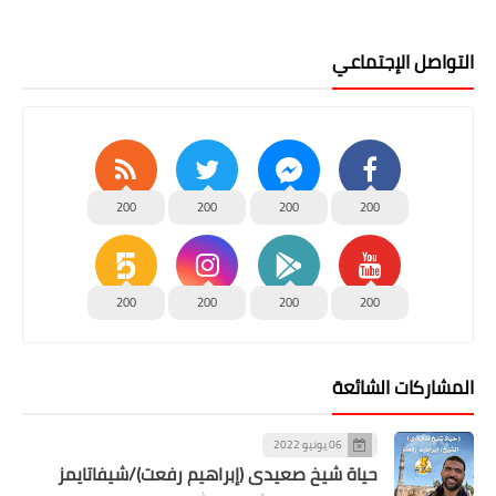
التواصل الإجتماعي
200
200
200
200
200
200
200
200
المشاركات الشائعة
06 يونيو 2022
حياة شيخ صعيدى (إبراهيم رفعت)/شيفاتايمز