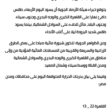
حوادث وقضايا
يتوقع خبراء هيئة الأرصاد الجوية أن يسود اليوم الأربعاء، طقس
دافئ نهارا على القاهرة الكبرى والوجه البحري وجنوب سيناء
خدمات
وجنوب البلاد، مائل للدفء على السواحل الشمالية، بينما يسود
الصحه والجمال
طقس شديد البرودة ليلا على أغلب الأنحاء
فن المطبخ
وعن الظواهر الجوية: تتكون شبورة مائية صباحا على بعض الطرق
مقالات
الزراعية والسريعة والقريبة من المسطحات المائية المؤدية من وإلى
مناطق من القاهرة الكبرى والوجه البحري والسواحل الشمالية
ومدن القناة ووسط سيناء وشمال الصعيد
وفيما يلي بيان بدرجات الحرارة المتوقعة اليوم على محافظات ومدن
مصر:
القاهرة 22 _ 13