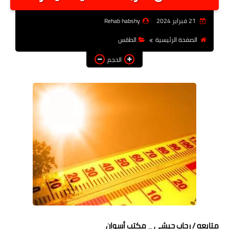
أخبار الرياصة
21 فبراير 2024
Rehab habshy
الطب البديل
الصفحة الرئيسية
الطقس
منوعات
الحجم
خدمات
عاجل
اخبار فنيه
التعليم
الصحه
الطقس
معلومه قانونيه
تكنولوجيا المعلومات
متابعه / رحاب حبشى _ مكتب أسوان